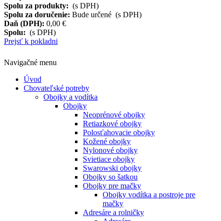
Spolu za produkty:
(s DPH)
Spolu za doručenie:
Bude určené (s DPH)
Daň (DPH):
0,00 €
Spolu:
(s DPH)
Prejsť k pokladni
Navigačné menu
Úvod
Chovateľské potreby
Obojky a vodítka
Obojky
Neoprénové obojky
Retiazkové obojky
Polosťahovacie obojky
Kožené obojky
Nylonové obojky
Svietiace obojky
Swarowski obojky
Obojky so šatkou
Obojky pre mačky
Obojky vodítka a postroje pre
mačky
Adresáre a rolničky