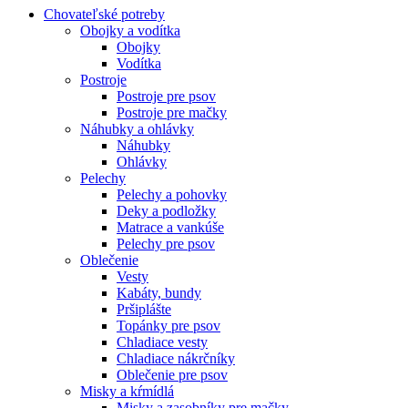
Chovateľské potreby
Obojky a vodítka
Obojky
Vodítka
Postroje
Postroje pre psov
Postroje pre mačky
Náhubky a ohlávky
Náhubky
Ohlávky
Pelechy
Pelechy a pohovky
Deky a podložky
Matrace a vankúše
Pelechy pre psov
Oblečenie
Vesty
Kabáty, bundy
Pršiplášte
Topánky pre psov
Chladiace vesty
Chladiace nákrčníky
Oblečenie pre psov
Misky a kŕmídlá
Misky a zasobníky pre mačky