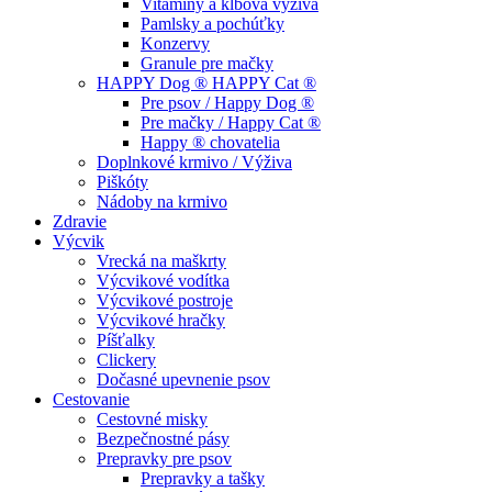
Vitamíny a kĺbová výživa
Pamlsky a pochúťky
Konzervy
Granule pre mačky
HAPPY Dog ® HAPPY Cat ®
Pre psov / Happy Dog ®
Pre mačky / Happy Cat ®
Happy ® chovatelia
Doplnkové krmivo / Výživa
Piškóty
Nádoby na krmivo
Zdravie
Výcvik
Vrecká na maškrty
Výcvikové vodítka
Výcvikové postroje
Výcvikové hračky
Píšťalky
Clickery
Dočasné upevnenie psov
Cestovanie
Cestovné misky
Bezpečnostné pásy
Prepravky pre psov
Prepravky a tašky