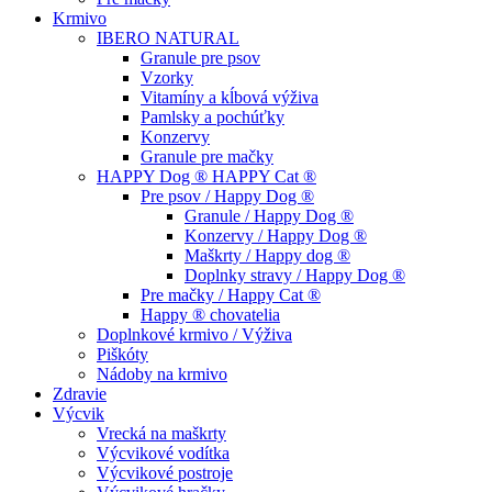
Krmivo
IBERO NATURAL
Granule pre psov
Vzorky
Vitamíny a kĺbová výživa
Pamlsky a pochúťky
Konzervy
Granule pre mačky
HAPPY Dog ® HAPPY Cat ®
Pre psov / Happy Dog ®
Granule / Happy Dog ®
Konzervy / Happy Dog ®
Maškrty / Happy dog ®
Doplnky stravy / Happy Dog ®
Pre mačky / Happy Cat ®
Happy ® chovatelia
Doplnkové krmivo / Výživa
Piškóty
Nádoby na krmivo
Zdravie
Výcvik
Vrecká na maškrty
Výcvikové vodítka
Výcvikové postroje