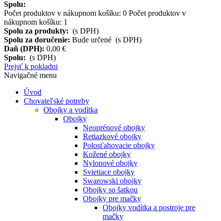
Spolu:
Počet produktov v nákupnom košíku:
0
Počet produktov v
nákupnom košíku: 1
Spolu za produkty:
(s DPH)
Spolu za doručenie:
Bude určené (s DPH)
Daň (DPH):
0,00 €
Spolu:
(s DPH)
Prejsť k pokladni
Navigačné menu
Úvod
Chovateľské potreby
Obojky a vodítka
Obojky
Neoprénové obojky
Retiazkové obojky
Polosťahovacie obojky
Kožené obojky
Nylonové obojky
Svietiace obojky
Swarowski obojky
Obojky so šatkou
Obojky pre mačky
Obojky vodítka a postroje pre
mačky