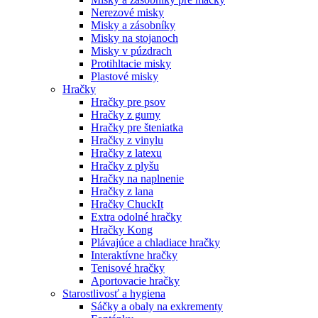
Nerezové misky
Misky a zásobníky
Misky na stojanoch
Misky v púzdrach
Protihltacie misky
Plastové misky
Hračky
Hračky pre psov
Hračky z gumy
Hračky pre šteniatka
Hračky z vinylu
Hračky z latexu
Hračky z plyšu
Hračky na naplnenie
Hračky z lana
Hračky ChuckIt
Extra odolné hračky
Hračky Kong
Plávajúce a chladiace hračky
Interaktívne hračky
Tenisové hračky
Aportovacie hračky
Starostlivosť a hygiena
Sáčky a obaly na exkrementy