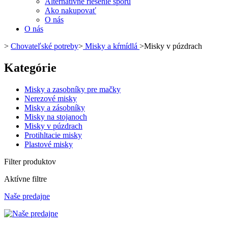
Alternatívne riešenie sporu
Ako nakupovať
O nás
O nás
>
Chovateľské potreby
>
Misky a kŕmídlá
>
Misky v púzdrach
Kategórie
Misky a zasobníky pre mačky
Nerezové misky
Misky a zásobníky
Misky na stojanoch
Misky v púzdrach
Protihltacie misky
Plastové misky
Filter produktov
Aktívne filtre
Naše predajne