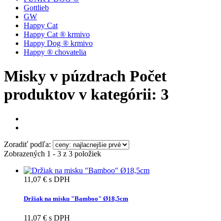
Gottlieb
GW
Happy Cat
Happy Cat ® krmivo
Happy Dog ® krmivo
Happy ® chovatelia
Misky v púzdrach
Počet
produktov v kategórii: 3
Zoradiť podľa:
Zobrazených 1 - 3 z 3 položiek
11,07 €
s DPH
Držiak na misku "Bamboo" Ø18,5cm
11,07 €
s DPH