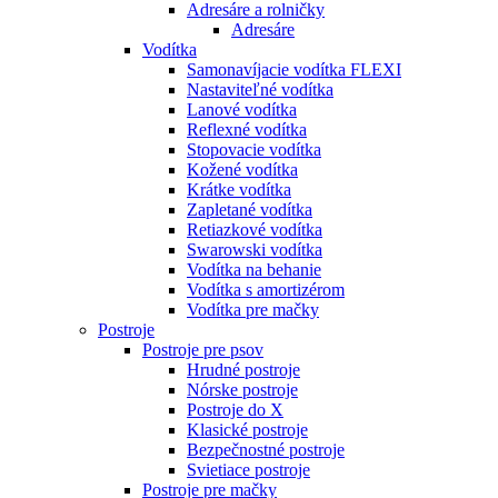
Adresáre a rolničky
Adresáre
Vodítka
Samonavíjacie vodítka FLEXI
Nastaviteľné vodítka
Lanové vodítka
Reflexné vodítka
Stopovacie vodítka
Kožené vodítka
Krátke vodítka
Zapletané vodítka
Retiazkové vodítka
Swarowski vodítka
Vodítka na behanie
Vodítka s amortizérom
Vodítka pre mačky
Postroje
Postroje pre psov
Hrudné postroje
Nórske postroje
Postroje do X
Klasické postroje
Bezpečnostné postroje
Svietiace postroje
Postroje pre mačky