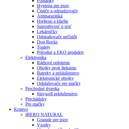
Fontánky
Hygiena pre psov
Čističe a odpudzovače
Antiparazitiká
Hrebene a kliešte
Starostlivosť o srsť
Lekárničky
Odstraňovače nečistôt
Dog Rocks
Toalety
Prírodné a EKO produkty
Elektronika
Rádiové oplotenie
Obojky proti štekaniu
Baterky a príslušenstvo
Elektronické obojky
Odplašovače pre mačky
Prechodné dvierka
Staywell príslušenstvo
Prechádzky
Pre mačky
Krmivo
IBERO NATURAL
Granule pre psov
Vzorky