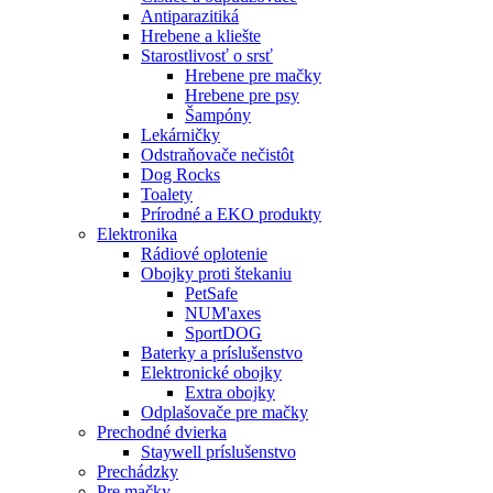
Antiparazitiká
Hrebene a kliešte
Starostlivosť o srsť
Hrebene pre mačky
Hrebene pre psy
Šampóny
Lekárničky
Odstraňovače nečistôt
Dog Rocks
Toalety
Prírodné a EKO produkty
Elektronika
Rádiové oplotenie
Obojky proti štekaniu
PetSafe
NUM'axes
SportDOG
Baterky a príslušenstvo
Elektronické obojky
Extra obojky
Odplašovače pre mačky
Prechodné dvierka
Staywell príslušenstvo
Prechádzky
Pre mačky