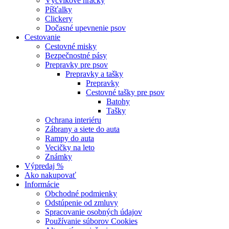
Výcvikové hračky
Píšťalky
Clickery
Dočasné upevnenie psov
Cestovanie
Cestovné misky
Bezpečnostné pásy
Prepravky pre psov
Prepravky a tašky
Prepravky
Cestovné tašky pre psov
Batohy
Tašky
Ochrana interiéru
Zábrany a siete do auta
Rampy do auta
Vecičky na leto
Známky
Výpredaj %
Ako nakupovať
Informácie
Obchodné podmienky
Odstúpenie od zmluvy
Spracovanie osobných údajov
Používanie súborov Cookies