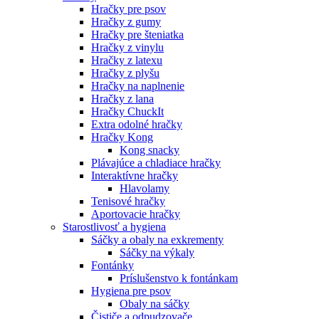
Hračky pre psov
Hračky z gumy
Hračky pre šteniatka
Hračky z vinylu
Hračky z latexu
Hračky z plyšu
Hračky na naplnenie
Hračky z lana
Hračky ChuckIt
Extra odolné hračky
Hračky Kong
Kong snacky
Plávajúce a chladiace hračky
Interaktívne hračky
Hlavolamy
Tenisové hračky
Aportovacie hračky
Starostlivosť a hygiena
Sáčky a obaly na exkrementy
Sáčky na výkaly
Fontánky
Príslušenstvo k fontánkam
Hygiena pre psov
Obaly na sáčky
Čističe a odpudzovače