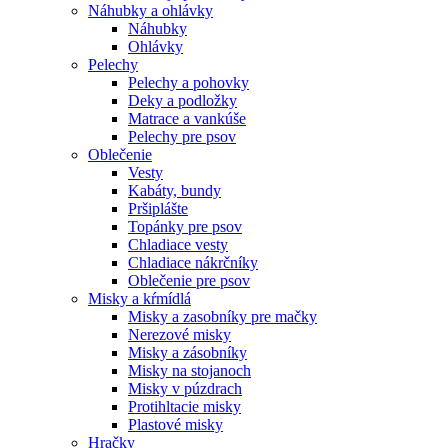
Náhubky a ohlávky
Náhubky
Ohlávky
Pelechy
Pelechy a pohovky
Deky a podložky
Matrace a vankúše
Pelechy pre psov
Oblečenie
Vesty
Kabáty, bundy
Pršiplášte
Topánky pre psov
Chladiace vesty
Chladiace nákrčníky
Oblečenie pre psov
Misky a kŕmídlá
Misky a zasobníky pre mačky
Nerezové misky
Misky a zásobníky
Misky na stojanoch
Misky v púzdrach
Protihltacie misky
Plastové misky
Hračky