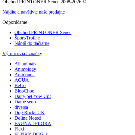
Obchod PRINTONER Senec 2008-2026 ©
Nájdite a navštívte naše predajne
Odporúčame
Obchod PRINTONER Senec
Šport-Trofeje
Náplň do tlačiarne
Výrobcovia / značky
All animals
Animology
Animonda
AQUA
BeCo
BlooChoo
Dairy pet Yow Up!
Dáme seno
diversa
Dog Rocks UK
Dolina Noteci
FAUNA I FLORA
Flexi
FUNKY DOG ®