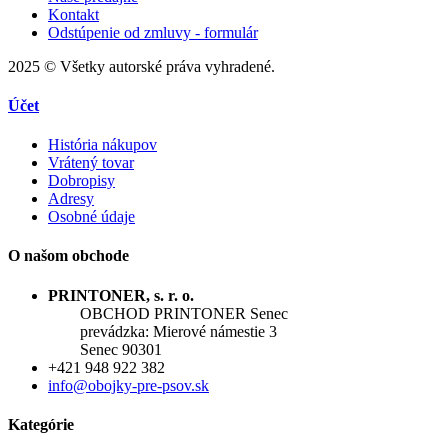
Kontakt
Odstúpenie od zmluvy - formulár
2025 © Všetky autorské práva vyhradené.
Účet
História nákupov
Vrátený tovar
Dobropisy
Adresy
Osobné údaje
O našom obchode
PRINTONER, s. r. o.
OBCHOD PRINTONER Senec
prevádzka: Mierové námestie 3
Senec 90301
+421 948 922 382
info@obojky-pre-psov.sk
Kategórie