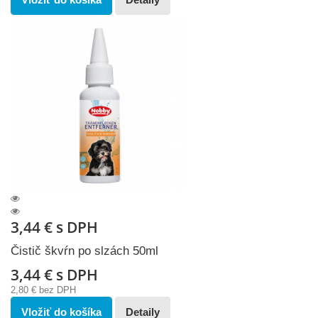
3,44 €
s DPH
Čistič škvŕn po slzách 50ml
3,44 €
s DPH
2,80 €
bez DPH
Vložiť do košíka
Detaily