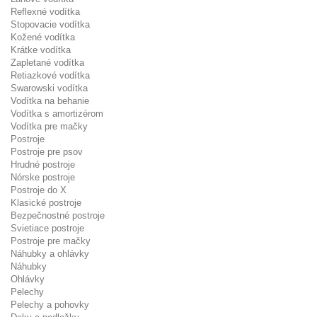
Reflexné vodítka
Stopovacie vodítka
Kožené vodítka
Krátke vodítka
Zapletané vodítka
Retiazkové vodítka
Swarowski vodítka
Vodítka na behanie
Vodítka s amortizérom
Vodítka pre mačky
Postroje
Postroje pre psov
Hrudné postroje
Nórske postroje
Postroje do X
Klasické postroje
Bezpečnostné postroje
Svietiace postroje
Postroje pre mačky
Náhubky a ohlávky
Náhubky
Ohlávky
Pelechy
Pelechy a pohovky