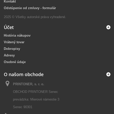
Kontakt
Odstúpenie od zmluvy - formulár
2025 © Všetky autorské práva vyhradené.
Účet
História nákupov
Vrátený tovar
Dobropisy
Adresy
Osobné údaje
O našom obchode
PRINTONER, s. r. o.
OBCHOD PRINTONER Senec
prevádzka: Mierové námestie 3
Senec 90301