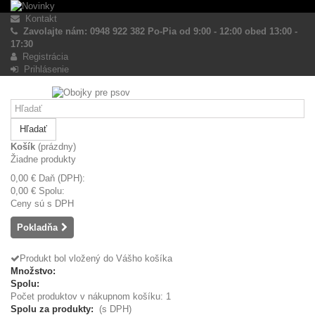
Kontakt
Zavolajte nám: 0948 922 382 Po-Pia od 9:00 - 12:00 obed 13:00 -
17:30
Registrácia
Prihlásenie
Hľadať
Košík
(prázdny)
Žiadne produkty
0,00 €
Daň (DPH):
0,00 €
Spolu:
Ceny sú s DPH
Pokladňa
Produkt bol vložený do Vášho košíka
Množstvo:
Spolu:
Počet produktov v nákupnom košíku: 1
Spolu za produkty:
(s DPH)