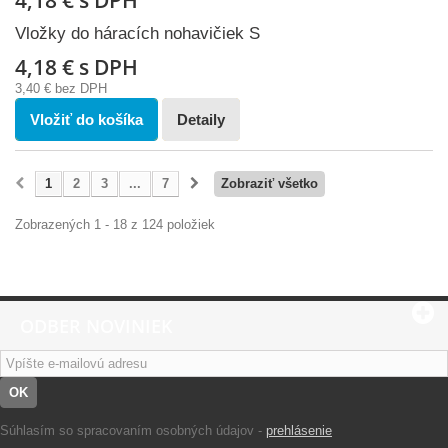
Vložky do háracích nohavičiek S
4,18 €
s DPH
3,40 €
bez DPH
Vložiť do košíka
Detaily
1
2
3
...
7
Zobraziť všetko
Zobrazených 1 - 18 z 124 položiek
ODBER NOVINIEK
OK
Súhlasím so spracovaním osobných údajov -
prehlásenie