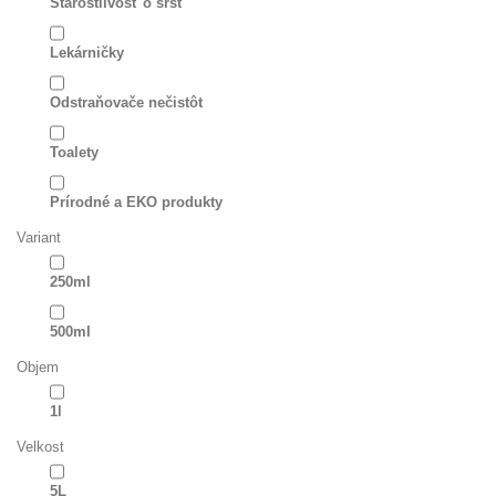
Starostlivosť o srsť
Lekárničky
Odstraňovače nečistôt
Toalety
Prírodné a EKO produkty
Variant
250ml
500ml
Objem
1l
Velkost
5L