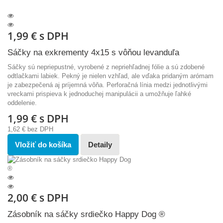
1,99 €
s DPH
Sáčky na exkrementy 4x15 s vôňou levanduľa
Sáčky sú nepriepustné, vyrobené z nepriehľadnej fólie a sú zdobené
odtlačkami labiek. Pekný je nielen vzhľad, ale vďaka pridaným arómam
je zabezpečená aj príjemná vôňa. Perforačná línia medzi jednotlivými
vreckami prispieva k jednoduchej manipulácii a umožňuje ľahké
oddelenie.
1,99 €
s DPH
1,62 €
bez DPH
Vložiť do košíka
Detaily
2,00 €
s DPH
Zásobník na sáčky srdiečko Happy Dog ®