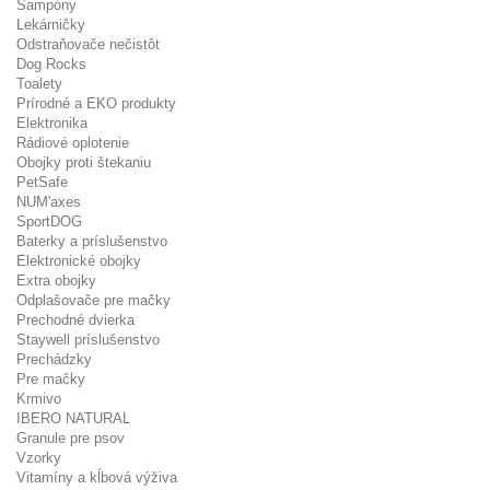
Šampóny
Lekárničky
Odstraňovače nečistôt
Dog Rocks
Toalety
Prírodné a EKO produkty
Elektronika
Rádiové oplotenie
Obojky proti štekaniu
PetSafe
NUM'axes
SportDOG
Baterky a príslušenstvo
Elektronické obojky
Extra obojky
Odplašovače pre mačky
Prechodné dvierka
Staywell príslušenstvo
Prechádzky
Pre mačky
Krmivo
IBERO NATURAL
Granule pre psov
Vzorky
Vitamíny a kĺbová výživa