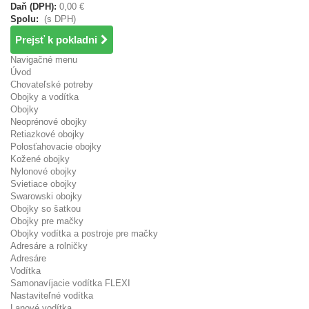
Daň (DPH):
0,00 €
Spolu:
(s DPH)
Prejsť k pokladni
Navigačné menu
Úvod
Chovateľské potreby
Obojky a vodítka
Obojky
Neoprénové obojky
Retiazkové obojky
Polosťahovacie obojky
Kožené obojky
Nylonové obojky
Svietiace obojky
Swarowski obojky
Obojky so šatkou
Obojky pre mačky
Obojky vodítka a postroje pre mačky
Adresáre a rolničky
Adresáre
Vodítka
Samonavíjacie vodítka FLEXI
Nastaviteľné vodítka
Lanové vodítka