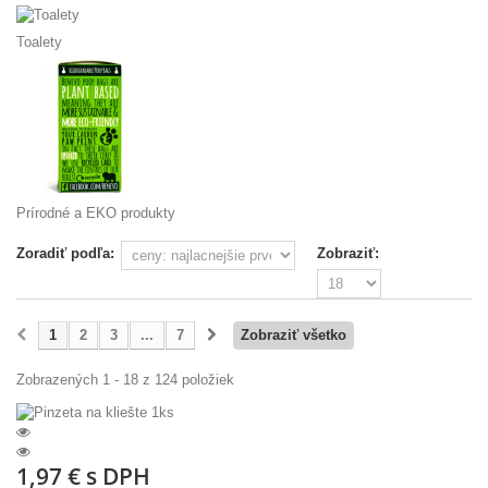
Toalety
Prírodné a EKO produkty
Zoradiť podľa:
Zobraziť:
1
2
3
...
7
Zobraziť všetko
Zobrazených 1 - 18 z 124 položiek
1,97 €
s DPH