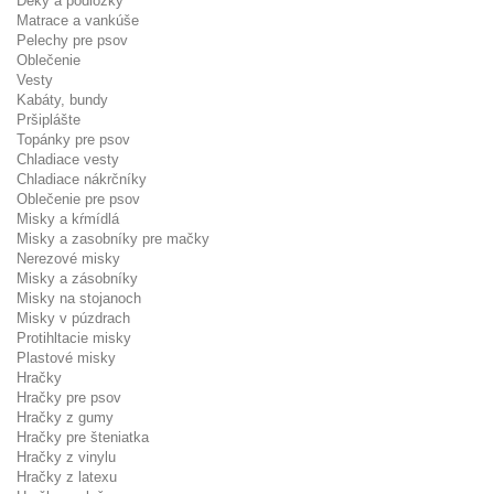
Deky a podložky
Matrace a vankúše
Pelechy pre psov
Oblečenie
Vesty
Kabáty, bundy
Pršiplášte
Topánky pre psov
Chladiace vesty
Chladiace nákrčníky
Oblečenie pre psov
Misky a kŕmídlá
Misky a zasobníky pre mačky
Nerezové misky
Misky a zásobníky
Misky na stojanoch
Misky v púzdrach
Protihltacie misky
Plastové misky
Hračky
Hračky pre psov
Hračky z gumy
Hračky pre šteniatka
Hračky z vinylu
Hračky z latexu