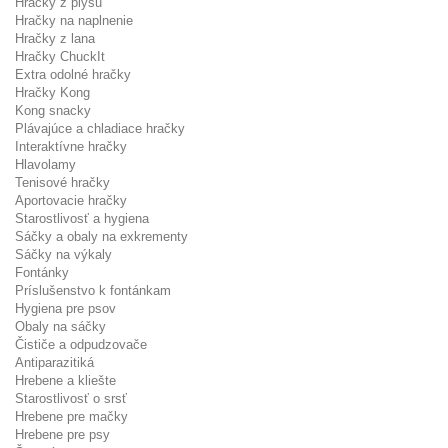
Hračky z plyšu
Hračky na naplnenie
Hračky z lana
Hračky ChuckIt
Extra odolné hračky
Hračky Kong
Kong snacky
Plávajúce a chladiace hračky
Interaktívne hračky
Hlavolamy
Tenisové hračky
Aportovacie hračky
Starostlivosť a hygiena
Sáčky a obaly na exkrementy
Sáčky na výkaly
Fontánky
Príslušenstvo k fontánkam
Hygiena pre psov
Obaly na sáčky
Čističe a odpudzovače
Antiparazitiká
Hrebene a kliešte
Starostlivosť o srsť
Hrebene pre mačky
Hrebene pre psy