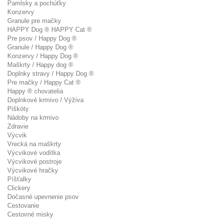
Pamlsky a pochúťky
Konzervy
Granule pre mačky
HAPPY Dog ® HAPPY Cat ®
Pre psov / Happy Dog ®
Granule / Happy Dog ®
Konzervy / Happy Dog ®
Maškrty / Happy dog ®
Doplnky stravy / Happy Dog ®
Pre mačky / Happy Cat ®
Happy ® chovatelia
Doplnkové krmivo / Výživa
Piškóty
Nádoby na krmivo
Zdravie
Výcvik
Vrecká na maškrty
Výcvikové vodítka
Výcvikové postroje
Výcvikové hračky
Píšťalky
Clickery
Dočasné upevnenie psov
Cestovanie
Cestovné misky