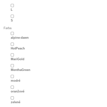
L
S
Farba
alpine-dawn
HotPeach
MariGold
MenthaGreen
modré
oranžové
zelené