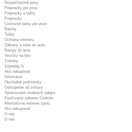
Bezpečnostné pásy
Prepravky pre psov
Prepravky a tašky
Prepravky
Cestovné tašky pre psov
Batohy
Tašky
Ochrana interiéru
Zábrany a siete do auta
Rampy do auta
Vecičky na leto
Známky
Výpredaj %
Ako nakupovať
Informácie
Obchodné podmienky
Odstúpenie od zmluvy
Spracovanie osobných údajov
Používanie súborov Cookies
Alternatívne riešenie sporu
Ako nakupovať
O nás
O nás