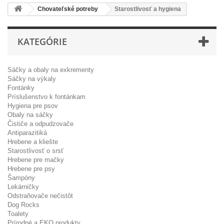
Chovateľské potreby
Starostlivosť a hygiena
KATEGÓRIE
Sáčky a obaly na exkrementy
Sáčky na výkaly
Fontánky
Príslušenstvo k fontánkam
Hygiena pre psov
Obaly na sáčky
Čističe a odpudzovače
Antiparazitiká
Hrebene a kliešte
Starostlivosť o srsť
Hrebene pre mačky
Hrebene pre psy
Šampóny
Lekárničky
Odstraňovače nečistôt
Dog Rocks
Toalety
Prírodné a EKO produkty