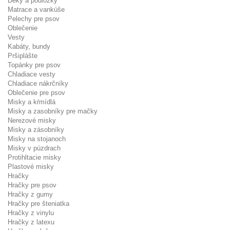
Deky a podložky
Matrace a vankúše
Pelechy pre psov
Oblečenie
Vesty
Kabáty, bundy
Pršiplášte
Topánky pre psov
Chladiace vesty
Chladiace nákrčníky
Oblečenie pre psov
Misky a kŕmídlá
Misky a zasobníky pre mačky
Nerezové misky
Misky a zásobníky
Misky na stojanoch
Misky v púzdrach
Protihltacie misky
Plastové misky
Hračky
Hračky pre psov
Hračky z gumy
Hračky pre šteniatka
Hračky z vinylu
Hračky z latexu