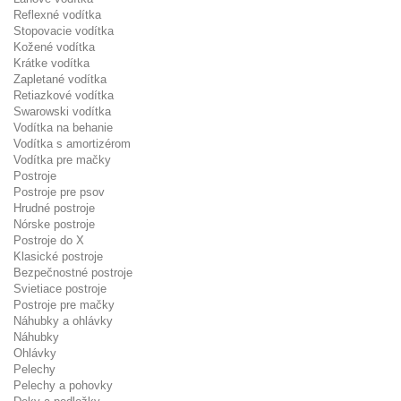
Reflexné vodítka
Stopovacie vodítka
Kožené vodítka
Krátke vodítka
Zapletané vodítka
Retiazkové vodítka
Swarowski vodítka
Vodítka na behanie
Vodítka s amortizérom
Vodítka pre mačky
Postroje
Postroje pre psov
Hrudné postroje
Nórske postroje
Postroje do X
Klasické postroje
Bezpečnostné postroje
Svietiace postroje
Postroje pre mačky
Náhubky a ohlávky
Náhubky
Ohlávky
Pelechy
Pelechy a pohovky