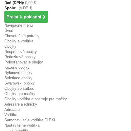
Daň (DPH):
0,00 €
Spolu:
(s DPH)
Prejsť k pokladni
Navigačné menu
Úvod
Chovateľské potreby
Obojky a vodítka
Obojky
Neoprénové obojky
Retiazkové obojky
Polosťahovacie obojky
Kožené obojky
Nylonové obojky
Svietiace obojky
Swarowski obojky
Obojky so šatkou
Obojky pre mačky
Obojky vodítka a postroje pre mačky
Adresáre a rolničky
Adresáre
Vodítka
Samonavíjacie vodítka FLEXI
Nastaviteľné vodítka
Lanové vodítka