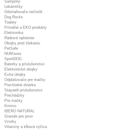
Šampóny
Lekárničky
Odstraňovače nečistôt
Dog Rocks
Toalety
Prírodné a EKO produkty
Elektronika
Rádiové oplotenie
Obojky proti štekaniu
PetSafe
NUM'axes
SportDOG
Baterky a príslušenstvo
Elektronické obojky
Extra obojky
Odplašovače pre mačky
Prechodné dvierka
Staywell príslušenstvo
Prechádzky
Pre mačky
Krmivo
IBERO NATURAL
Granule pre psov
Vzorky
Vitamíny a kĺbová výživa