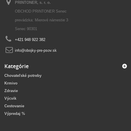
PRINTONER, s. r. o.
OBCHOD PRINTONER Senec
prevádzka: Mierové námestie 3
Senec 90301
+421 948 922 382
info@obojky-pre-psov.sk
Kategórie
Chovateľské potreby
Krmivo
Zdravie
Výcvik
Cestovanie
Výpredaj %