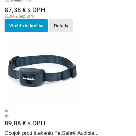
Core alebo Pro.
87,38 €
s DPH
71,04 €
bez DPH
Vložiť do košíka
Detaily
89,88 €
s DPH
Obojok proti štekaniu PetSafe® Audible...