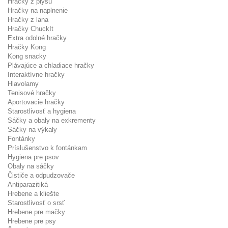
Hračky z plyšu
Hračky na naplnenie
Hračky z lana
Hračky ChuckIt
Extra odolné hračky
Hračky Kong
Kong snacky
Plávajúce a chladiace hračky
Interaktívne hračky
Hlavolamy
Tenisové hračky
Aportovacie hračky
Starostlivosť a hygiena
Sáčky a obaly na exkrementy
Sáčky na výkaly
Fontánky
Príslušenstvo k fontánkam
Hygiena pre psov
Obaly na sáčky
Čističe a odpudzovače
Antiparazitiká
Hrebene a kliešte
Starostlivosť o srsť
Hrebene pre mačky
Hrebene pre psy