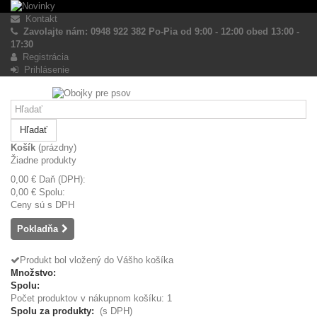
Kontakt
Zavolajte nám: 0948 922 382 Po-Pia od 9:00 - 12:00 obed 13:00 -
17:30
Registrácia
Prihlásenie
Hľadať
Košík
(prázdny)
Žiadne produkty
0,00 €
Daň (DPH):
0,00 €
Spolu:
Ceny sú s DPH
Pokladňa
Produkt bol vložený do Vášho košíka
Množstvo:
Spolu:
Počet produktov v nákupnom košíku: 1
Spolu za produkty:
(s DPH)