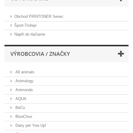
Obchod PRINTONER Senec
Šport-Trofeje
Náplň do tlačiarne
VÝROBCOVIA / ZNAČKY
All animals
Animology
Animonda
AQUA
BeCo
BlooChoo
Dairy pet Yow Up!