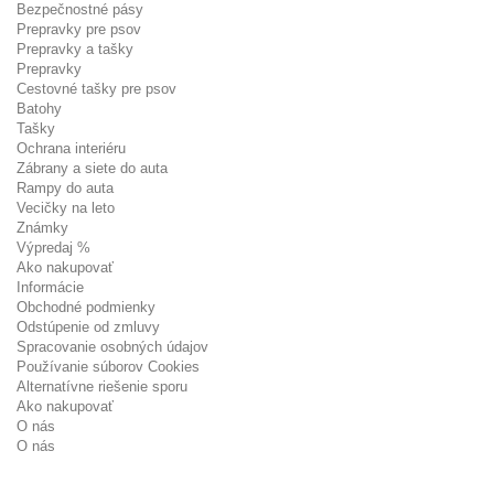
Bezpečnostné pásy
Prepravky pre psov
Prepravky a tašky
Prepravky
Cestovné tašky pre psov
Batohy
Tašky
Ochrana interiéru
Zábrany a siete do auta
Rampy do auta
Vecičky na leto
Známky
Výpredaj %
Ako nakupovať
Informácie
Obchodné podmienky
Odstúpenie od zmluvy
Spracovanie osobných údajov
Používanie súborov Cookies
Alternatívne riešenie sporu
Ako nakupovať
O nás
O nás