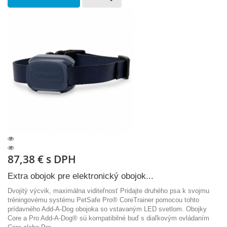
87,38 €
s DPH
Extra obojok pre elektronický obojok...
Dvojitý výcvik, maximálna viditeľnosť Pridajte druhého psa k svojmu
tréningovému systému PetSafe Pro® CoreTrainer pomocou tohto
prídavného Add-A-Dog obojoka so vstavaným LED svetlom. Obojky
Core a Pro Add-A-Dog® sú kompatibilné buď s diaľkovým ovládaním