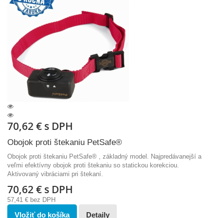
70,62 €
s DPH
Obojok proti štekaniu PetSafe®
Obojok proti štekaniu PetSafe® , základný model. Najpredávanejší a
veľmi efektívny obojok proti štekaniu so statickou korekciou.
Aktivovaný vibráciami pri štekaní.
70,62 €
s DPH
57,41 €
bez DPH
Vložiť do košíka
Detaily