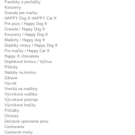
Pamlsky a pochúťky
Konzervy
Granule pre mačky
HAPPY Dog ® HAPPY Cat ®
Pre psov / Happy Dog ®
Granule / Happy Dog ®
Konzervy / Happy Dog ®
Maškrty / Happy dog ®
Doplnky stravy / Happy Dog ®
Pre mačky / Happy Cat ®
Happy ® chovatelia
Doplnkové krmivo / Výživa
Piškóty
Nádoby na krmivo
Zdravie
Výcvik
Vrecká na maškrty
Výcvikové vodítka
Výcvikové postroje
Výcvikové hračky
Píšťalky
Clickery
Dočasné upevnenie psov
Cestovanie
Cestovné misky