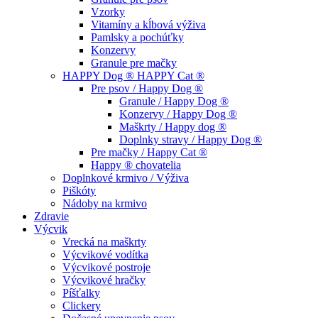
Vzorky
Vitamíny a kĺbová výživa
Pamlsky a pochúťky
Konzervy
Granule pre mačky
HAPPY Dog ® HAPPY Cat ®
Pre psov / Happy Dog ®
Granule / Happy Dog ®
Konzervy / Happy Dog ®
Maškrty / Happy dog ®
Doplnky stravy / Happy Dog ®
Pre mačky / Happy Cat ®
Happy ® chovatelia
Doplnkové krmivo / Výživa
Piškóty
Nádoby na krmivo
Zdravie
Výcvik
Vrecká na maškrty
Výcvikové vodítka
Výcvikové postroje
Výcvikové hračky
Píšťalky
Clickery