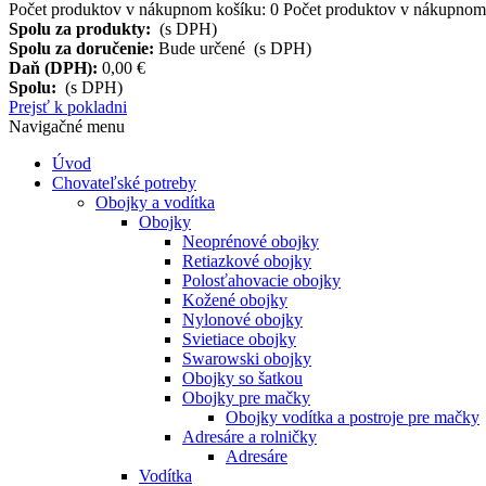
Počet produktov v nákupnom košíku:
0
Počet produktov v nákupnom 
Spolu za produkty:
(s DPH)
Spolu za doručenie:
Bude určené (s DPH)
Daň (DPH):
0,00 €
Spolu:
(s DPH)
Prejsť k pokladni
Navigačné menu
Úvod
Chovateľské potreby
Obojky a vodítka
Obojky
Neoprénové obojky
Retiazkové obojky
Polosťahovacie obojky
Kožené obojky
Nylonové obojky
Svietiace obojky
Swarowski obojky
Obojky so šatkou
Obojky pre mačky
Obojky vodítka a postroje pre mačky
Adresáre a rolničky
Adresáre
Vodítka