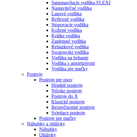
Samonavíjacie vodítka FLEXI
Nastaviteľné vodítka
Lanové vodítka
Reflexné vodítka
Stopovacie vodítka
Kožené vodítka
Krátke vodítka
Zapletané vodítka
Retiazkové vodítka
Swarowski vodítka
Vodítka na behanie
Vodítka s amortizérom
Vodítka pre mačky
Postroje
Postroje pre psov
Hrudné postroje
Nórske postroje
Postroje do X
Klasické postroje
Bezpečnostné postroje
Svietiace postroje
Postroje pre mačky
Náhubky a ohlávky
Náhubky
Ohlávky