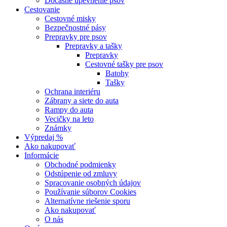
Dočasné upevnenie psov
Cestovanie
Cestovné misky
Bezpečnostné pásy
Prepravky pre psov
Prepravky a tašky
Prepravky
Cestovné tašky pre psov
Batohy
Tašky
Ochrana interiéru
Zábrany a siete do auta
Rampy do auta
Vecičky na leto
Známky
Výpredaj %
Ako nakupovať
Informácie
Obchodné podmienky
Odstúpenie od zmluvy
Spracovanie osobných údajov
Používanie súborov Cookies
Alternatívne riešenie sporu
Ako nakupovať
O nás