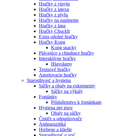
Hračky z vinylu
Hračky z latexu
Hračky z plyšu
Hračky na naplnenie
Hračky z lana
Hračky ChuckIt
Extra odolné hračky
Hračky Kong
Kong snacky
Plávajúce a chladiace hračky
Interaktívne hračky
Hlavolamy
Tenisové hračky
Aportovacie hračky
Starostlivosť a hygiena
Sáčky a obaly na exkrementy
Sáčky na výkaly
Fontánky
Príslušenstvo k fontánkam
Hygiena pre psov
Obaly na sáčky
Čističe a odpudzovače
Antiparazitiká
Hrebene a kliešte
Starostlivosť o srsť