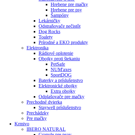
Hrebene pre mačky
Hrebene pre psy
Šampóny
Lekárničky
Odstraňovače nečistôt
Dog Rocks
Toalety
Prírodné a EKO produkty
Elektronika
Rádiové oplotenie
Obojky proti štekaniu
PetSafe
NUM'axes
SportDOG
Baterky a príslušenstvo
Elektronické obojky
Extra obojky
Odplašovače pre mačky
Prechodné dvierka
Staywell príslušenstvo
Prechádzky
Pre mačky
Krmivo
IBERO NATURAL
Granule pre psov