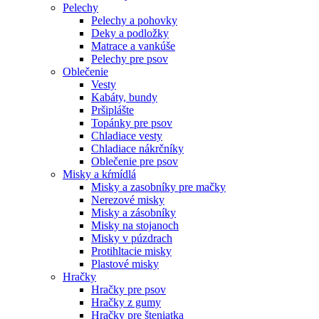
Pelechy
Pelechy a pohovky
Deky a podložky
Matrace a vankúše
Pelechy pre psov
Oblečenie
Vesty
Kabáty, bundy
Pršiplášte
Topánky pre psov
Chladiace vesty
Chladiace nákrčníky
Oblečenie pre psov
Misky a kŕmídlá
Misky a zasobníky pre mačky
Nerezové misky
Misky a zásobníky
Misky na stojanoch
Misky v púzdrach
Protihltacie misky
Plastové misky
Hračky
Hračky pre psov
Hračky z gumy
Hračky pre šteniatka