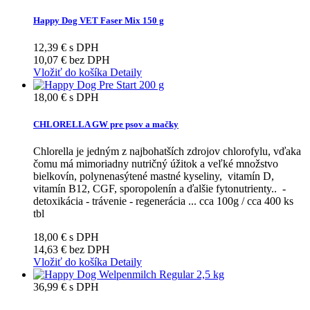
Happy Dog VET Faser Mix 150 g
12,39 €
s DPH
10,07 €
bez DPH
Vložiť do košíka
Detaily
18,00 €
s DPH
CHLORELLA GW pre psov a mačky
Chlorella je jedným z najbohatších zdrojov chlorofylu, vďaka
čomu má mimoriadny nutričný úžitok a veľké množstvo
bielkovín, polynenasýtené mastné kyseliny, vitamín D,
vitamín B12, CGF, sporopolenín a ďalšie fytonutrienty.. -
detoxikácia - trávenie - regenerácia ... cca 100g / cca 400 ks
tbl
18,00 €
s DPH
14,63 €
bez DPH
Vložiť do košíka
Detaily
36,99 €
s DPH