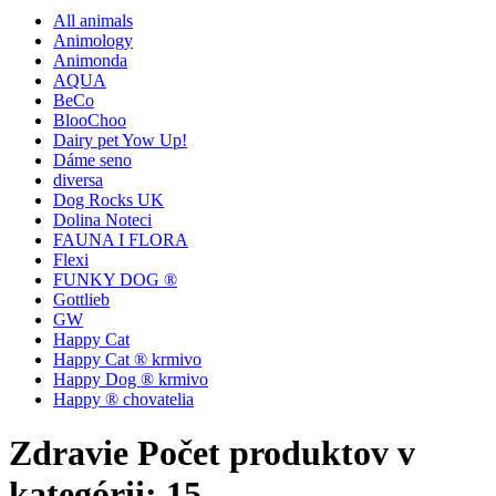
All animals
Animology
Animonda
AQUA
BeCo
BlooChoo
Dairy pet Yow Up!
Dáme seno
diversa
Dog Rocks UK
Dolina Noteci
FAUNA I FLORA
Flexi
FUNKY DOG ®
Gottlieb
GW
Happy Cat
Happy Cat ® krmivo
Happy Dog ® krmivo
Happy ® chovatelia
Zdravie
Počet produktov v
kategórii: 15