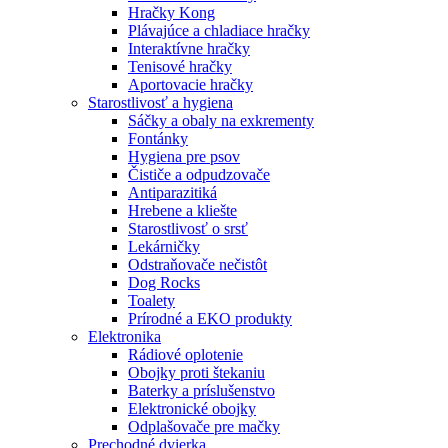
Hračky Kong
Plávajúce a chladiace hračky
Interaktívne hračky
Tenisové hračky
Aportovacie hračky
Starostlivosť a hygiena
Sáčky a obaly na exkrementy
Fontánky
Hygiena pre psov
Čističe a odpudzovače
Antiparazitiká
Hrebene a kliešte
Starostlivosť o srsť
Lekárničky
Odstraňovače nečistôt
Dog Rocks
Toalety
Prírodné a EKO produkty
Elektronika
Rádiové oplotenie
Obojky proti štekaniu
Baterky a príslušenstvo
Elektronické obojky
Odplašovače pre mačky
Prechodné dvierka