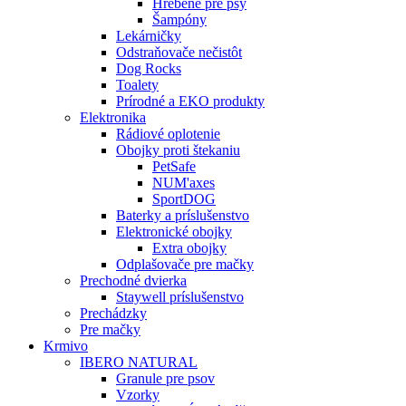
Hrebene pre psy
Šampóny
Lekárničky
Odstraňovače nečistôt
Dog Rocks
Toalety
Prírodné a EKO produkty
Elektronika
Rádiové oplotenie
Obojky proti štekaniu
PetSafe
NUM'axes
SportDOG
Baterky a príslušenstvo
Elektronické obojky
Extra obojky
Odplašovače pre mačky
Prechodné dvierka
Staywell príslušenstvo
Prechádzky
Pre mačky
Krmivo
IBERO NATURAL
Granule pre psov
Vzorky