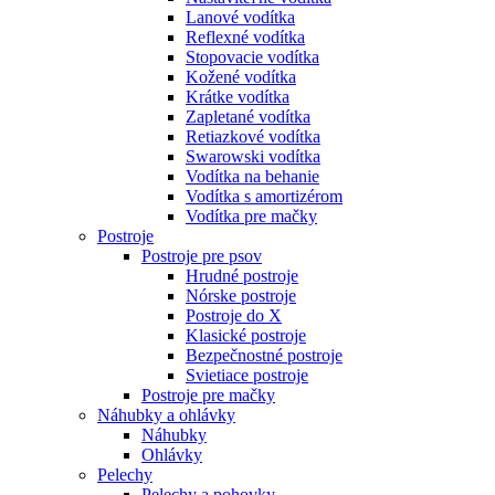
Lanové vodítka
Reflexné vodítka
Stopovacie vodítka
Kožené vodítka
Krátke vodítka
Zapletané vodítka
Retiazkové vodítka
Swarowski vodítka
Vodítka na behanie
Vodítka s amortizérom
Vodítka pre mačky
Postroje
Postroje pre psov
Hrudné postroje
Nórske postroje
Postroje do X
Klasické postroje
Bezpečnostné postroje
Svietiace postroje
Postroje pre mačky
Náhubky a ohlávky
Náhubky
Ohlávky
Pelechy
Pelechy a pohovky