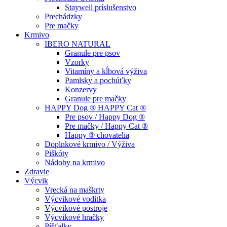
Staywell príslušenstvo
Prechádzky
Pre mačky
Krmivo
IBERO NATURAL
Granule pre psov
Vzorky
Vitamíny a kĺbová výživa
Pamlsky a pochúťky
Konzervy
Granule pre mačky
HAPPY Dog ® HAPPY Cat ®
Pre psov / Happy Dog ®
Pre mačky / Happy Cat ®
Happy ® chovatelia
Doplnkové krmivo / Výživa
Piškóty
Nádoby na krmivo
Zdravie
Výcvik
Vrecká na maškrty
Výcvikové vodítka
Výcvikové postroje
Výcvikové hračky
Píšťalky