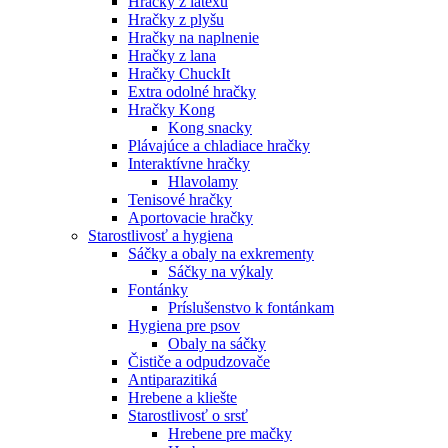
Hračky z latexu
Hračky z plyšu
Hračky na naplnenie
Hračky z lana
Hračky ChuckIt
Extra odolné hračky
Hračky Kong
Kong snacky
Plávajúce a chladiace hračky
Interaktívne hračky
Hlavolamy
Tenisové hračky
Aportovacie hračky
Starostlivosť a hygiena
Sáčky a obaly na exkrementy
Sáčky na výkaly
Fontánky
Príslušenstvo k fontánkam
Hygiena pre psov
Obaly na sáčky
Čističe a odpudzovače
Antiparazitiká
Hrebene a kliešte
Starostlivosť o srsť
Hrebene pre mačky