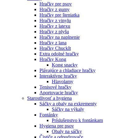
Hračky pre psov
Hračky z gumy
Hračky pre šteniatka
Hračky z vinylu
Hračky z latexu
Hračky z plyšu
Hračky na naplnenie
Hračky z lana
Hračky ChuckIt
Extra odolné hračky
Hračky Kong
Kong snacky
Plávajúce a chladiace hračky
Interaktívne hračky
Hlavolamy
Tenisové hračky
Aportovacie hračky
Starostlivosť a hygiena
Sáčky a obaly na exkrementy
Sáčky na výkaly
Fontánky
Príslušenstvo k fontánkam
Hygiena pre psov
Obaly na sáčky
Čističe a odpudzovače