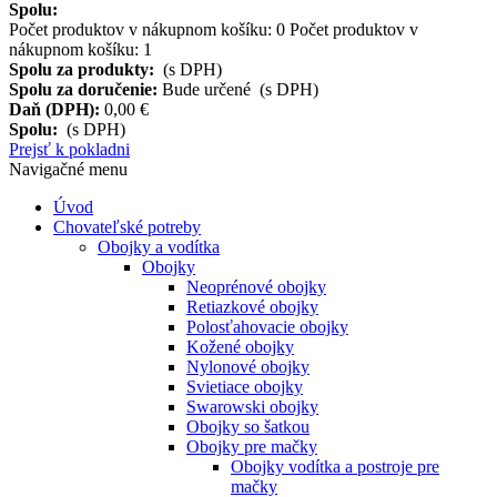
Spolu:
Počet produktov v nákupnom košíku:
0
Počet produktov v
nákupnom košíku: 1
Spolu za produkty:
(s DPH)
Spolu za doručenie:
Bude určené (s DPH)
Daň (DPH):
0,00 €
Spolu:
(s DPH)
Prejsť k pokladni
Navigačné menu
Úvod
Chovateľské potreby
Obojky a vodítka
Obojky
Neoprénové obojky
Retiazkové obojky
Polosťahovacie obojky
Kožené obojky
Nylonové obojky
Svietiace obojky
Swarowski obojky
Obojky so šatkou
Obojky pre mačky
Obojky vodítka a postroje pre
mačky