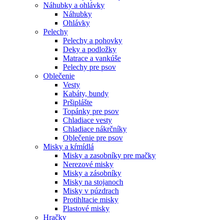
Náhubky a ohlávky
Náhubky
Ohlávky
Pelechy
Pelechy a pohovky
Deky a podložky
Matrace a vankúše
Pelechy pre psov
Oblečenie
Vesty
Kabáty, bundy
Pršiplášte
Topánky pre psov
Chladiace vesty
Chladiace nákrčníky
Oblečenie pre psov
Misky a kŕmídlá
Misky a zasobníky pre mačky
Nerezové misky
Misky a zásobníky
Misky na stojanoch
Misky v púzdrach
Protihltacie misky
Plastové misky
Hračky