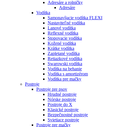
Adresáre a rolničky
Adresáre
Vodítka
Samonavíjacie vodítka FLEXI
Nastaviteľné vodítka
Lanové vodítka
Reflexné vodítka
Stopovacie vodítka
Kožené vodítka
Krátke vodítka
Zapletané vodítka
Retiazkové vodítka
Swarowski vodítka
Vodítka na behanie
Vodítka s amortizérom
Vodítka pre mačky
Postroje
Postroje pre psov
Hrudné postroje
Nórske postroje
Postroje do X
Klasické postroje
Bezpečnostné postroje
Svietiace postroje
Postroje pre mačky