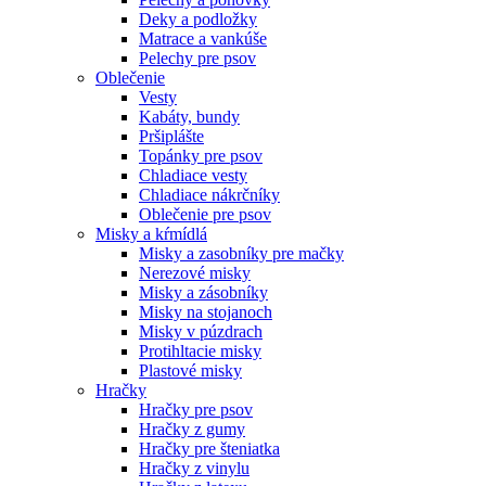
Deky a podložky
Matrace a vankúše
Pelechy pre psov
Oblečenie
Vesty
Kabáty, bundy
Pršiplášte
Topánky pre psov
Chladiace vesty
Chladiace nákrčníky
Oblečenie pre psov
Misky a kŕmídlá
Misky a zasobníky pre mačky
Nerezové misky
Misky a zásobníky
Misky na stojanoch
Misky v púzdrach
Protihltacie misky
Plastové misky
Hračky
Hračky pre psov
Hračky z gumy
Hračky pre šteniatka
Hračky z vinylu