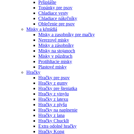
Pršiplášte
Topánky pre psov
Chladiace vesty
Chladiace nákrčníky
Oblečenie pre psov
Misky a kŕmídlá
Misky a zasobníky pre mačky
Nerezové misky
Misky a zásobníky
Misky na stojanoch
Misky v púzdrach
Protihltacie misky
Plastové misky
Hračky
Hračky pre psov
Hračky z gumy
Hračky pre šteniatka
Hračky z vinylu
Hračky z latexu
Hračky z plyšu
Hračky na naplnenie
Hračky z lana
Hračky ChuckIt
Extra odolné hračky
Hračky Kong