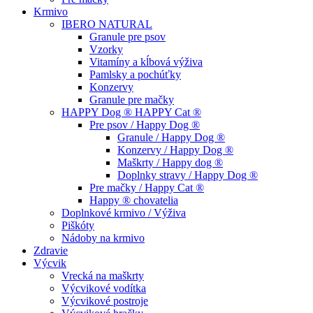
Krmivo
IBERO NATURAL
Granule pre psov
Vzorky
Vitamíny a kĺbová výživa
Pamlsky a pochúťky
Konzervy
Granule pre mačky
HAPPY Dog ® HAPPY Cat ®
Pre psov / Happy Dog ®
Granule / Happy Dog ®
Konzervy / Happy Dog ®
Maškrty / Happy dog ®
Doplnky stravy / Happy Dog ®
Pre mačky / Happy Cat ®
Happy ® chovatelia
Doplnkové krmivo / Výživa
Piškóty
Nádoby na krmivo
Zdravie
Výcvik
Vrecká na maškrty
Výcvikové vodítka
Výcvikové postroje