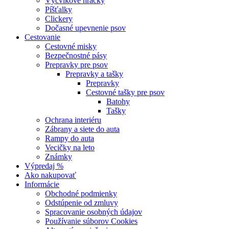
Výcvikové hračky
Píšťalky
Clickery
Dočasné upevnenie psov
Cestovanie
Cestovné misky
Bezpečnostné pásy
Prepravky pre psov
Prepravky a tašky
Prepravky
Cestovné tašky pre psov
Batohy
Tašky
Ochrana interiéru
Zábrany a siete do auta
Rampy do auta
Vecičky na leto
Známky
Výpredaj %
Ako nakupovať
Informácie
Obchodné podmienky
Odstúpenie od zmluvy
Spracovanie osobných údajov
Používanie súborov Cookies