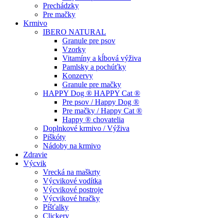
Prechádzky
Pre mačky
Krmivo
IBERO NATURAL
Granule pre psov
Vzorky
Vitamíny a kĺbová výživa
Pamlsky a pochúťky
Konzervy
Granule pre mačky
HAPPY Dog ® HAPPY Cat ®
Pre psov / Happy Dog ®
Pre mačky / Happy Cat ®
Happy ® chovatelia
Doplnkové krmivo / Výživa
Piškóty
Nádoby na krmivo
Zdravie
Výcvik
Vrecká na maškrty
Výcvikové vodítka
Výcvikové postroje
Výcvikové hračky
Píšťalky
Clickery