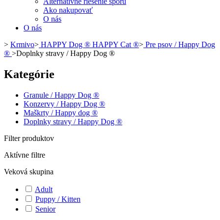
Alternatívne riešenie sporu
Ako nakupovať
O nás
O nás
>
Krmivo
>
HAPPY Dog ® HAPPY Cat ®
>
Pre psov / Happy Dog
®
>
Doplnky stravy / Happy Dog ®
Kategórie
Granule / Happy Dog ®
Konzervy / Happy Dog ®
Maškrty / Happy dog ®
Doplnky stravy / Happy Dog ®
Filter produktov
Aktívne filtre
Veková skupina
Adult
Puppy / Kitten
Senior