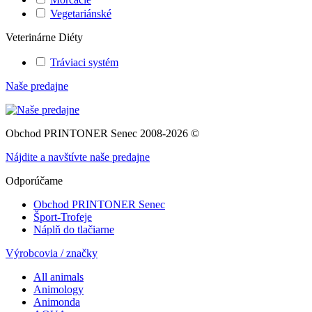
Vegetariánské
Veterinárne Diéty
Tráviaci systém
Naše predajne
Obchod PRINTONER Senec 2008-2026 ©
Nájdite a navštívte naše predajne
Odporúčame
Obchod PRINTONER Senec
Šport-Trofeje
Náplň do tlačiarne
Výrobcovia / značky
All animals
Animology
Animonda