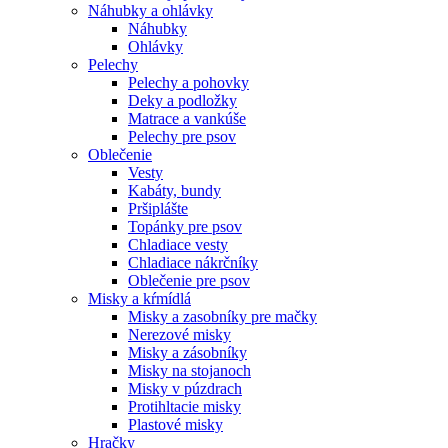
Náhubky a ohlávky
Náhubky
Ohlávky
Pelechy
Pelechy a pohovky
Deky a podložky
Matrace a vankúše
Pelechy pre psov
Oblečenie
Vesty
Kabáty, bundy
Pršiplášte
Topánky pre psov
Chladiace vesty
Chladiace nákrčníky
Oblečenie pre psov
Misky a kŕmídlá
Misky a zasobníky pre mačky
Nerezové misky
Misky a zásobníky
Misky na stojanoch
Misky v púzdrach
Protihltacie misky
Plastové misky
Hračky