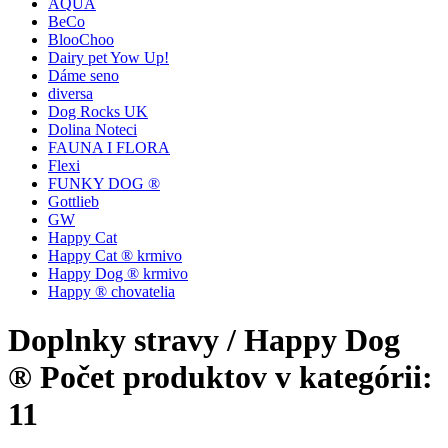
AQUA
BeCo
BlooChoo
Dairy pet Yow Up!
Dáme seno
diversa
Dog Rocks UK
Dolina Noteci
FAUNA I FLORA
Flexi
FUNKY DOG ®
Gottlieb
GW
Happy Cat
Happy Cat ® krmivo
Happy Dog ® krmivo
Happy ® chovatelia
Doplnky stravy / Happy Dog
®
Počet produktov v kategórii:
11