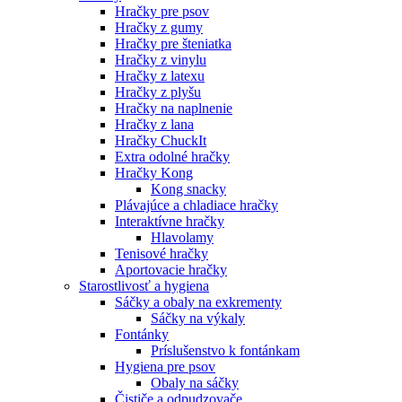
Hračky pre psov
Hračky z gumy
Hračky pre šteniatka
Hračky z vinylu
Hračky z latexu
Hračky z plyšu
Hračky na naplnenie
Hračky z lana
Hračky ChuckIt
Extra odolné hračky
Hračky Kong
Kong snacky
Plávajúce a chladiace hračky
Interaktívne hračky
Hlavolamy
Tenisové hračky
Aportovacie hračky
Starostlivosť a hygiena
Sáčky a obaly na exkrementy
Sáčky na výkaly
Fontánky
Príslušenstvo k fontánkam
Hygiena pre psov
Obaly na sáčky
Čističe a odpudzovače