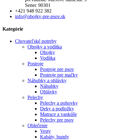
Senec 90301
+421 948 922 382
info@obojky-pre-psov.sk
Kategórie
Chovateľské potreby
Obojky a vodítka
Obojky
Vodítka
Postroje
Postroje pre psov
Postroje pre mačky
Náhubky a ohlávky
Náhubky
Ohlávky
Pelechy
Pelechy a pohovky
Deky a podložky
Matrace a vankúše
Pelechy pre psov
Oblečenie
Vesty
Kabáty, bundy