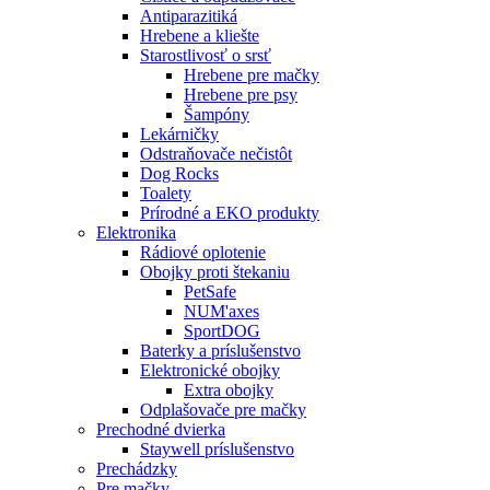
Antiparazitiká
Hrebene a kliešte
Starostlivosť o srsť
Hrebene pre mačky
Hrebene pre psy
Šampóny
Lekárničky
Odstraňovače nečistôt
Dog Rocks
Toalety
Prírodné a EKO produkty
Elektronika
Rádiové oplotenie
Obojky proti štekaniu
PetSafe
NUM'axes
SportDOG
Baterky a príslušenstvo
Elektronické obojky
Extra obojky
Odplašovače pre mačky
Prechodné dvierka
Staywell príslušenstvo
Prechádzky
Pre mačky