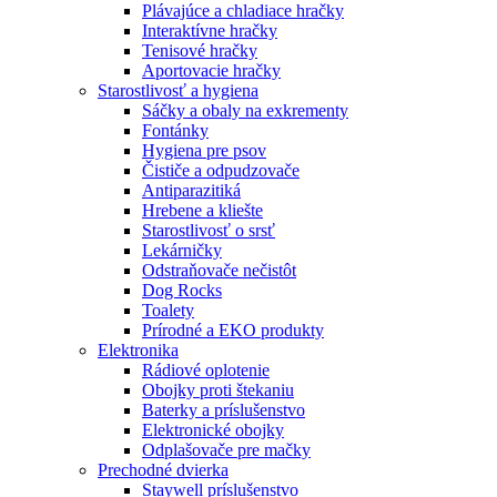
Plávajúce a chladiace hračky
Interaktívne hračky
Tenisové hračky
Aportovacie hračky
Starostlivosť a hygiena
Sáčky a obaly na exkrementy
Fontánky
Hygiena pre psov
Čističe a odpudzovače
Antiparazitiká
Hrebene a kliešte
Starostlivosť o srsť
Lekárničky
Odstraňovače nečistôt
Dog Rocks
Toalety
Prírodné a EKO produkty
Elektronika
Rádiové oplotenie
Obojky proti štekaniu
Baterky a príslušenstvo
Elektronické obojky
Odplašovače pre mačky
Prechodné dvierka
Staywell príslušenstvo