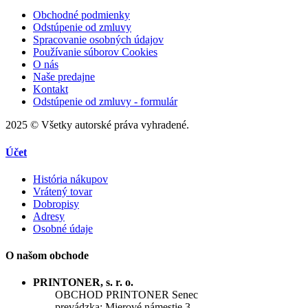
Obchodné podmienky
Odstúpenie od zmluvy
Spracovanie osobných údajov
Používanie súborov Cookies
O nás
Naše predajne
Kontakt
Odstúpenie od zmluvy - formulár
2025 © Všetky autorské práva vyhradené.
Účet
História nákupov
Vrátený tovar
Dobropisy
Adresy
Osobné údaje
O našom obchode
PRINTONER, s. r. o.
OBCHOD PRINTONER Senec
prevádzka: Mierové námestie 3