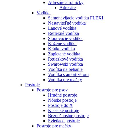
Adresáre a rolničky
Adresáre
Vodítka
Samonavíjacie vodítka FLEXI
Nastaviteľné vodítka
Lanové vodítka
Reflexné vodítka
Stopovacie vodítka
Kožené vodítka
Krátke vodítka
Zapletané vodítka
Retiazkové vodítka
Swarowski vodítka
Vodítka na behanie
Vodítka s amortizérom
Vodítka pre mačky
Postroje
Postroje pre psov
Hrudné postroje
Nórske postroje
Postroje do X
Klasické postroje
Bezpečnostné postroje
Svietiace postroje
Postroje pre mačky