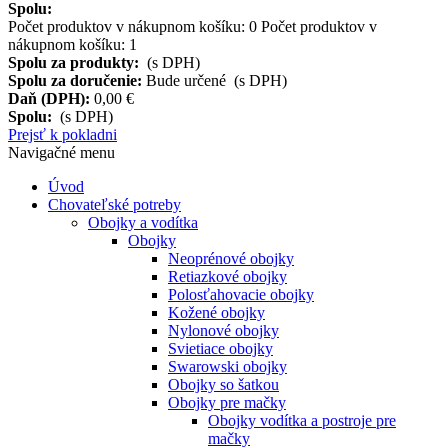
Spolu:
Počet produktov v nákupnom košíku:
0
Počet produktov v
nákupnom košíku: 1
Spolu za produkty:
(s DPH)
Spolu za doručenie:
Bude určené (s DPH)
Daň (DPH):
0,00 €
Spolu:
(s DPH)
Prejsť k pokladni
Navigačné menu
Úvod
Chovateľské potreby
Obojky a vodítka
Obojky
Neoprénové obojky
Retiazkové obojky
Polosťahovacie obojky
Kožené obojky
Nylonové obojky
Svietiace obojky
Swarowski obojky
Obojky so šatkou
Obojky pre mačky
Obojky vodítka a postroje pre
mačky