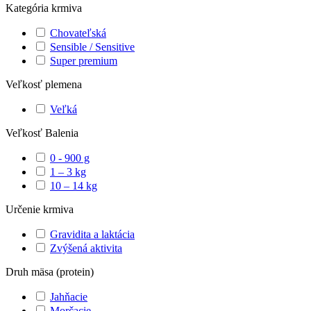
Kategória krmiva
Chovateľská
Sensible / Sensitive
Super premium
Veľkosť plemena
Veľká
Veľkosť Balenia
0 - 900 g
1 – 3 kg
10 – 14 kg
Určenie krmiva
Gravidita a laktácia
Zvýšená aktivita
Druh mäsa (protein)
Jahňacie
Morčacie