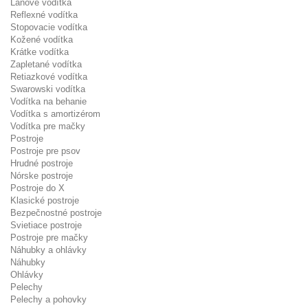
Lanové vodítka
Reflexné vodítka
Stopovacie vodítka
Kožené vodítka
Krátke vodítka
Zapletané vodítka
Retiazkové vodítka
Swarowski vodítka
Vodítka na behanie
Vodítka s amortizérom
Vodítka pre mačky
Postroje
Postroje pre psov
Hrudné postroje
Nórske postroje
Postroje do X
Klasické postroje
Bezpečnostné postroje
Svietiace postroje
Postroje pre mačky
Náhubky a ohlávky
Náhubky
Ohlávky
Pelechy
Pelechy a pohovky