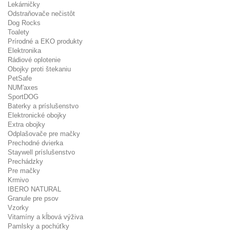
Lekárničky
Odstraňovače nečistôt
Dog Rocks
Toalety
Prírodné a EKO produkty
Elektronika
Rádiové oplotenie
Obojky proti štekaniu
PetSafe
NUM'axes
SportDOG
Baterky a príslušenstvo
Elektronické obojky
Extra obojky
Odplašovače pre mačky
Prechodné dvierka
Staywell príslušenstvo
Prechádzky
Pre mačky
Krmivo
IBERO NATURAL
Granule pre psov
Vzorky
Vitamíny a kĺbová výživa
Pamlsky a pochúťky