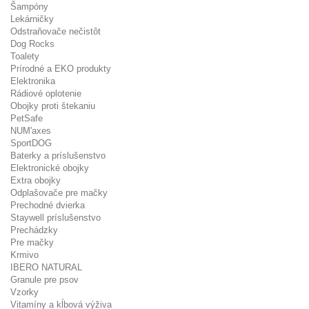
Šampóny
Lekárničky
Odstraňovače nečistôt
Dog Rocks
Toalety
Prírodné a EKO produkty
Elektronika
Rádiové oplotenie
Obojky proti štekaniu
PetSafe
NUM'axes
SportDOG
Baterky a príslušenstvo
Elektronické obojky
Extra obojky
Odplašovače pre mačky
Prechodné dvierka
Staywell príslušenstvo
Prechádzky
Pre mačky
Krmivo
IBERO NATURAL
Granule pre psov
Vzorky
Vitamíny a kĺbová výživa