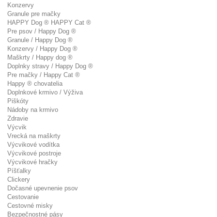
Konzervy
Granule pre mačky
HAPPY Dog ® HAPPY Cat ®
Pre psov / Happy Dog ®
Granule / Happy Dog ®
Konzervy / Happy Dog ®
Maškrty / Happy dog ®
Doplnky stravy / Happy Dog ®
Pre mačky / Happy Cat ®
Happy ® chovatelia
Doplnkové krmivo / Výživa
Piškóty
Nádoby na krmivo
Zdravie
Výcvik
Vrecká na maškrty
Výcvikové vodítka
Výcvikové postroje
Výcvikové hračky
Píšťalky
Clickery
Dočasné upevnenie psov
Cestovanie
Cestovné misky
Bezpečnostné pásy