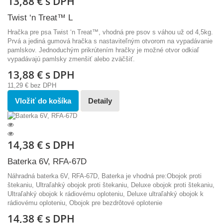
13,88 €
s DPH
Twist ‘n Treat™ L
Hračka pre psa Twist ‘n Treat™, vhodná pre psov s váhou už od 4,5kg.
Prvá a jediná gumová hračka s nastaviteľným otvorom na vypadávanie
pamlskov. Jednoduchým prikrútením hračky je možné otvor odkiaľ
vypadávajú pamlsky zmenšiť alebo zväčšiť.
13,88 €
s DPH
11,29 €
bez DPH
Vložiť do košíka
Detaily
14,38 €
s DPH
Baterka 6V, RFA-67D
Náhradná baterka 6V, RFA-67D, Baterka je vhodná pre:Obojok proti
štekaniu, Ultraľahký obojok proti štekaniu, Deluxe obojok proti štekaniu,
Ultraľahký obojok k rádiovému oploteniu, Deluxe ultraľahký obojok k
rádiovému oploteniu, Obojok pre bezdrôtové oplotenie
14,38 €
s DPH