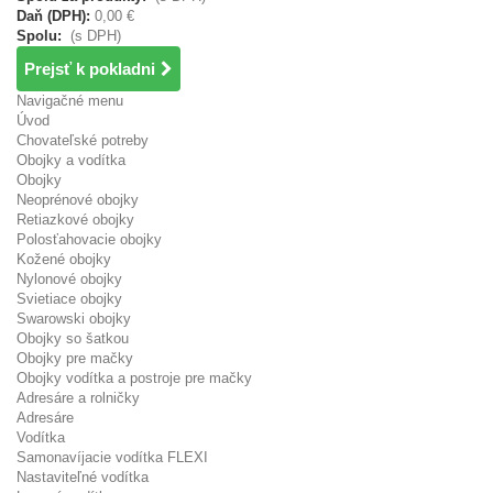
Daň (DPH):
0,00 €
Spolu:
(s DPH)
Prejsť k pokladni
Navigačné menu
Úvod
Chovateľské potreby
Obojky a vodítka
Obojky
Neoprénové obojky
Retiazkové obojky
Polosťahovacie obojky
Kožené obojky
Nylonové obojky
Svietiace obojky
Swarowski obojky
Obojky so šatkou
Obojky pre mačky
Obojky vodítka a postroje pre mačky
Adresáre a rolničky
Adresáre
Vodítka
Samonavíjacie vodítka FLEXI
Nastaviteľné vodítka