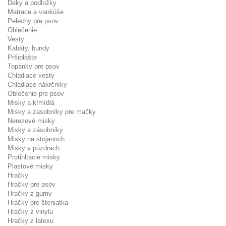
Deky a podložky
Matrace a vankúše
Pelechy pre psov
Oblečenie
Vesty
Kabáty, bundy
Pršiplášte
Topánky pre psov
Chladiace vesty
Chladiace nákrčníky
Oblečenie pre psov
Misky a kŕmídlá
Misky a zasobníky pre mačky
Nerezové misky
Misky a zásobníky
Misky na stojanoch
Misky v púzdrach
Protihltacie misky
Plastové misky
Hračky
Hračky pre psov
Hračky z gumy
Hračky pre šteniatka
Hračky z vinylu
Hračky z latexu