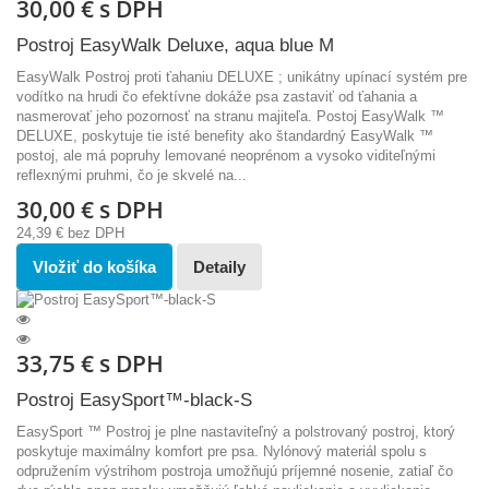
30,00 €
s DPH
Postroj EasyWalk Deluxe, aqua blue M
EasyWalk Postroj proti ťahaniu DELUXE ; unikátny upínací systém pre
vodítko na hrudi čo efektívne dokáže psa zastaviť od ťahania a
nasmerovať jeho pozornosť na stranu majiteľa. Postoj EasyWalk ™
DELUXE, poskytuje tie isté benefity ako štandardný EasyWalk ™
postoj, ale má popruhy lemované neoprénom a vysoko viditeľnými
reflexnými pruhmi, čo je skvelé na...
30,00 €
s DPH
24,39 €
bez DPH
Vložiť do košíka
Detaily
33,75 €
s DPH
Postroj EasySport™-black-S
EasySport ™ Postroj je plne nastaviteľný a polstrovaný postroj, ktorý
poskytuje maximálny komfort pre psa. Nylónový materiál spolu s
odpružením výstrihom postroja umožňujú príjemné nosenie, zatiaľ čo