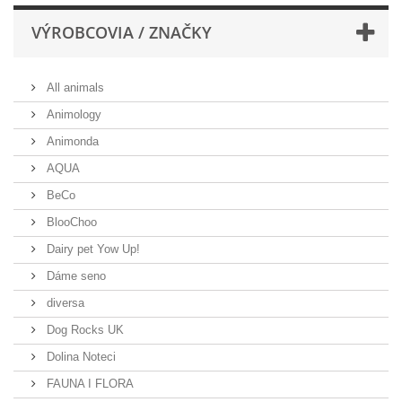
VÝROBCOVIA / ZNAČKY
All animals
Animology
Animonda
AQUA
BeCo
BlooChoo
Dairy pet Yow Up!
Dáme seno
diversa
Dog Rocks UK
Dolina Noteci
FAUNA I FLORA