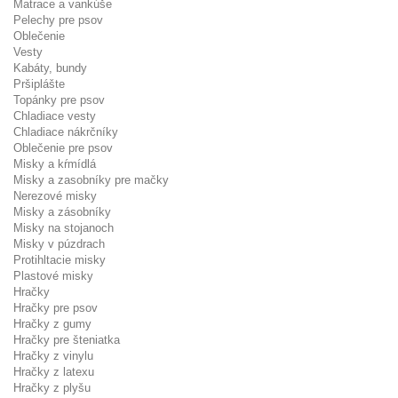
Matrace a vankúše
Pelechy pre psov
Oblečenie
Vesty
Kabáty, bundy
Pršiplášte
Topánky pre psov
Chladiace vesty
Chladiace nákrčníky
Oblečenie pre psov
Misky a kŕmídlá
Misky a zasobníky pre mačky
Nerezové misky
Misky a zásobníky
Misky na stojanoch
Misky v púzdrach
Protihltacie misky
Plastové misky
Hračky
Hračky pre psov
Hračky z gumy
Hračky pre šteniatka
Hračky z vinylu
Hračky z latexu
Hračky z plyšu