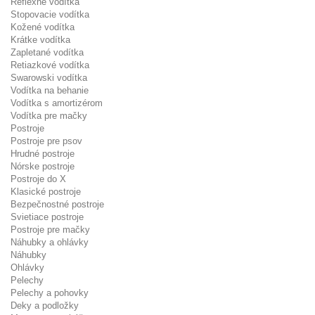
Reflexné vodítka
Stopovacie vodítka
Kožené vodítka
Krátke vodítka
Zapletané vodítka
Retiazkové vodítka
Swarowski vodítka
Vodítka na behanie
Vodítka s amortizérom
Vodítka pre mačky
Postroje
Postroje pre psov
Hrudné postroje
Nórske postroje
Postroje do X
Klasické postroje
Bezpečnostné postroje
Svietiace postroje
Postroje pre mačky
Náhubky a ohlávky
Náhubky
Ohlávky
Pelechy
Pelechy a pohovky
Deky a podložky