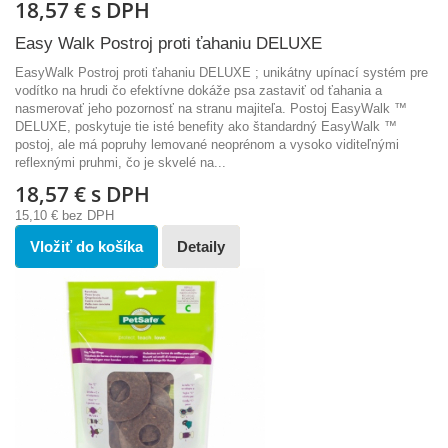
18,57 €
s DPH
Easy Walk Postroj proti ťahaniu DELUXE
EasyWalk Postroj proti ťahaniu DELUXE ; unikátny upínací systém pre
vodítko na hrudi čo efektívne dokáže psa zastaviť od ťahania a
nasmerovať jeho pozornosť na stranu majiteľa. Postoj EasyWalk ™
DELUXE, poskytuje tie isté benefity ako štandardný EasyWalk ™
postoj, ale má popruhy lemované neoprénom a vysoko viditeľnými
reflexnými pruhmi, čo je skvelé na...
18,57 €
s DPH
15,10 €
bez DPH
Vložiť do košíka
Detaily