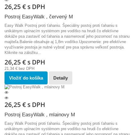
26,25 €
s DPH
Postroj EasyWalk , červený M
Easy Walk Postroj proti ťahaniu. Špeciálny postoj proti ťahaniu s
unikátnym upínacím systémom pre vodítko na hrudi čo efektívne
dokáže psa zastaviť od ťahania a nasmerovať jeho pozornosť na stranu
majiteľa.Balenie obsahuje aj 1,8m vodítko.Upozornenie: pre efektívne
využívanie postoja je nutné vybrať pre psa správnu veľkosť postroja.
Kliknite na záložku...
26,25 €
s DPH
21,34 €
bez DPH
Vložiť do košíka
Detaily
26,25 €
s DPH
Postroj EasyWalk , mlainovy M
Easy Walk Postroj proti ťahaniu. Špeciálny postoj proti ťahaniu s
unikátnym upínacím systémom pre vodítko na hrudi čo efektívne
dokáže psa zastaviť od ťahania a nasmerovať jeho pozornosť na stranu