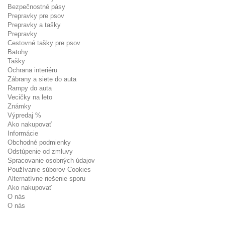
Bezpečnostné pásy
Prepravky pre psov
Prepravky a tašky
Prepravky
Cestovné tašky pre psov
Batohy
Tašky
Ochrana interiéru
Zábrany a siete do auta
Rampy do auta
Vecičky na leto
Známky
Výpredaj %
Ako nakupovať
Informácie
Obchodné podmienky
Odstúpenie od zmluvy
Spracovanie osobných údajov
Používanie súborov Cookies
Alternatívne riešenie sporu
Ako nakupovať
O nás
O nás