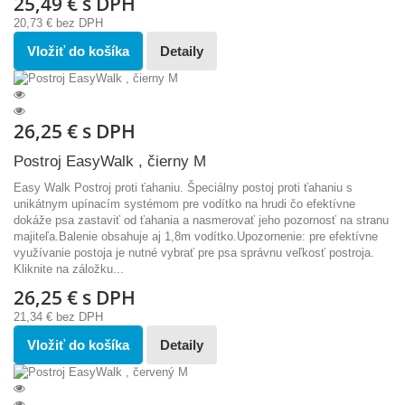
25,49 €
s DPH
20,73 €
bez DPH
Vložiť do košíka
Detaily
26,25 €
s DPH
Postroj EasyWalk , čierny M
Easy Walk Postroj proti ťahaniu. Špeciálny postoj proti ťahaniu s
unikátnym upínacím systémom pre vodítko na hrudi čo efektívne
dokáže psa zastaviť od ťahania a nasmerovať jeho pozornosť na stranu
majiteľa.Balenie obsahuje aj 1,8m vodítko.Upozornenie: pre efektívne
využívanie postoja je nutné vybrať pre psa správnu veľkosť postroja.
Kliknite na záložku...
26,25 €
s DPH
21,34 €
bez DPH
Vložiť do košíka
Detaily