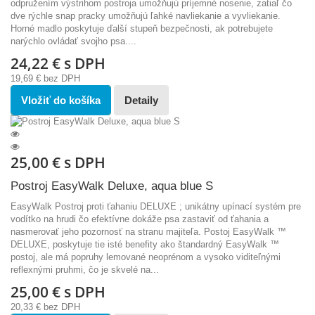
odpružením výstrihom postroja umožňujú príjemné nosenie, zatiaľ čo
dve rýchle snap pracky umožňujú ľahké navliekanie a vyvliekanie.
Horné madlo poskytuje ďalší stupeň bezpečnosti, ak potrebujete
narýchlo ovládať svojho psa....
24,22 €
s DPH
19,69 €
bez DPH
Vložiť do košíka
Detaily
25,00 €
s DPH
Postroj EasyWalk Deluxe, aqua blue S
EasyWalk Postroj proti ťahaniu DELUXE ; unikátny upínací systém pre
vodítko na hrudi čo efektívne dokáže psa zastaviť od ťahania a
nasmerovať jeho pozornosť na stranu majiteľa. Postoj EasyWalk ™
DELUXE, poskytuje tie isté benefity ako štandardný EasyWalk ™
postoj, ale má popruhy lemované neoprénom a vysoko viditeľnými
reflexnými pruhmi, čo je skvelé na...
25,00 €
s DPH
20,33 €
bez DPH