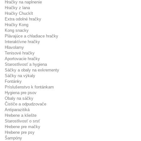
Hračky na naplnenie
Hračky z lana
Hračky ChuckIt
Extra odolné hračky
Hračky Kong
Kong snacky
Plávajúce a chladiace hračky
Interaktívne hračky
Hlavolamy
Tenisové hračky
Aportovacie hračky
Starostlivosť a hygiena
Sáčky a obaly na exkrementy
Sáčky na výkaly
Fontánky
Príslušenstvo k fontánkam
Hygiena pre psov
Obaly na sáčky
Čističe a odpudzovače
Antiparazitiká
Hrebene a kliešte
Starostlivosť o srsť
Hrebene pre mačky
Hrebene pre psy
Šampóny