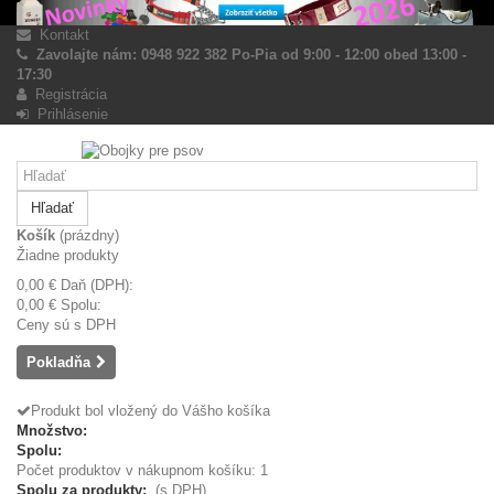
Kontakt
Zavolajte nám: 0948 922 382 Po-Pia od 9:00 - 12:00 obed 13:00 -
17:30
Registrácia
Prihlásenie
Hľadať
Košík
(prázdny)
Žiadne produkty
0,00 €
Daň (DPH):
0,00 €
Spolu:
Ceny sú s DPH
Pokladňa
Produkt bol vložený do Vášho košíka
Množstvo:
Spolu:
Počet produktov v nákupnom košíku: 1
Spolu za produkty:
(s DPH)