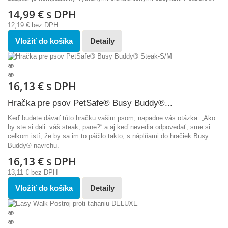
14,99 €
s DPH
12,19 €
bez DPH
Vložiť do košíka
Detaily
16,13 €
s DPH
Hračka pre psov PetSafe® Busy Buddy®...
Keď budete dávať túto hračku vašim psom, napadne vás otázka: „Ako
by ste si dali váš steak, pane?“ a aj keď nevedia odpovedať, sme si
celkom istí, že by sa im to páčilo takto, s náplňami do hračiek Busy
Buddy® navrchu.
16,13 €
s DPH
13,11 €
bez DPH
Vložiť do košíka
Detaily