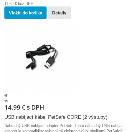
11,69 €
bez DPH
Vložiť do košíka
Detaily
14,99 €
s DPH
USB nabíjací kábel PetSafe CORE (2 výstupy)
Náhradný USB nabíjací adaptér PetSafe Tento náhradný USB nabíjací
adaptér je kompatibilný vybranými elektronickými obojkami PetSafe®.