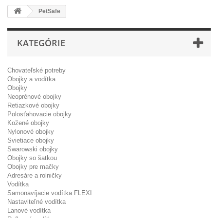
PetSafe
KATEGÓRIE
Chovateľské potreby
Obojky a vodítka
Obojky
Neoprénové obojky
Retiazkové obojky
Polosťahovacie obojky
Kožené obojky
Nylonové obojky
Svietiace obojky
Swarowski obojky
Obojky so šatkou
Obojky pre mačky
Adresáre a rolničky
Vodítka
Samonavíjacie vodítka FLEXI
Nastaviteľné vodítka
Lanové vodítka