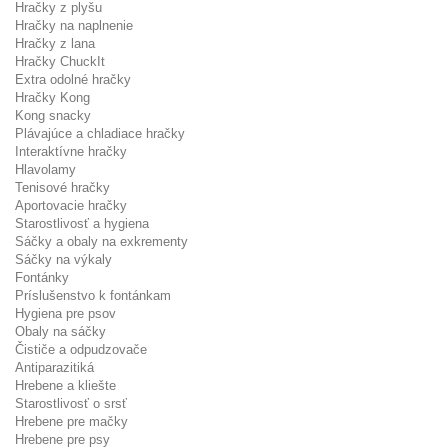
Hračky z plyšu
Hračky na naplnenie
Hračky z lana
Hračky ChuckIt
Extra odolné hračky
Hračky Kong
Kong snacky
Plávajúce a chladiace hračky
Interaktívne hračky
Hlavolamy
Tenisové hračky
Aportovacie hračky
Starostlivosť a hygiena
Sáčky a obaly na exkrementy
Sáčky na výkaly
Fontánky
Príslušenstvo k fontánkam
Hygiena pre psov
Obaly na sáčky
Čističe a odpudzovače
Antiparazitiká
Hrebene a kliešte
Starostlivosť o srsť
Hrebene pre mačky
Hrebene pre psy