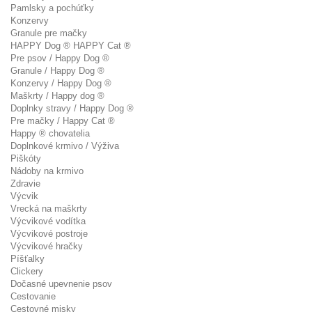
Pamlsky a pochúťky
Konzervy
Granule pre mačky
HAPPY Dog ® HAPPY Cat ®
Pre psov / Happy Dog ®
Granule / Happy Dog ®
Konzervy / Happy Dog ®
Maškrty / Happy dog ®
Doplnky stravy / Happy Dog ®
Pre mačky / Happy Cat ®
Happy ® chovatelia
Doplnkové krmivo / Výživa
Piškóty
Nádoby na krmivo
Zdravie
Výcvik
Vrecká na maškrty
Výcvikové vodítka
Výcvikové postroje
Výcvikové hračky
Píšťalky
Clickery
Dočasné upevnenie psov
Cestovanie
Cestovné misky