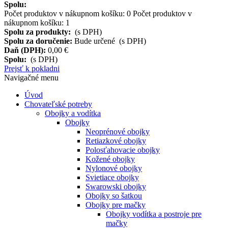
Spolu:
Počet produktov v nákupnom košíku:
0
Počet produktov v
nákupnom košíku: 1
Spolu za produkty:
(s DPH)
Spolu za doručenie:
Bude určené (s DPH)
Daň (DPH):
0,00 €
Spolu:
(s DPH)
Prejsť k pokladni
Navigačné menu
Úvod
Chovateľské potreby
Obojky a vodítka
Obojky
Neoprénové obojky
Retiazkové obojky
Polosťahovacie obojky
Kožené obojky
Nylonové obojky
Svietiace obojky
Swarowski obojky
Obojky so šatkou
Obojky pre mačky
Obojky vodítka a postroje pre
mačky