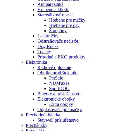
Antiparazitiká
Hrebene a kliešte
Starostlivosť o srsť
Hrebene pre mačky
Hrebene pre psy
Šampóny
Lekárničky
Odstraňovače nečistôt
Dog Rocks
Toalety
Prírodné a EKO produkty
Elektronika
Rádiové oplotenie
Obojky proti štekaniu
PetSafe
NUM'axes
SportDOG
Baterky a príslušenstvo
Elektronické obojky
Extra obojky
Odplašovače pre mačky
Prechodné dvierka
Staywell príslušenstvo
Prechádzky
Pre mačky