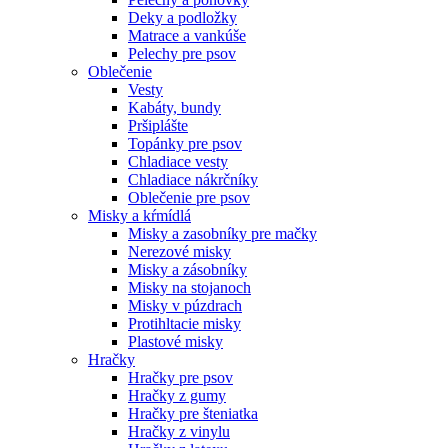
Deky a podložky
Matrace a vankúše
Pelechy pre psov
Oblečenie
Vesty
Kabáty, bundy
Pršiplášte
Topánky pre psov
Chladiace vesty
Chladiace nákrčníky
Oblečenie pre psov
Misky a kŕmídlá
Misky a zasobníky pre mačky
Nerezové misky
Misky a zásobníky
Misky na stojanoch
Misky v púzdrach
Protihltacie misky
Plastové misky
Hračky
Hračky pre psov
Hračky z gumy
Hračky pre šteniatka
Hračky z vinylu