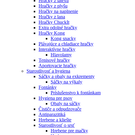
Hračky z latexu
Hračky z plyšu
Hračky na naplnenie
Hračky z lana
Hračky ChuckIt
Extra odolné hračky
Hračky Kong
Kong snacky
Plávajúce a chladiace hračky
Interaktívne hračky
Hlavolamy
Tenisové hračky
Aportovacie hračky
Starostlivosť a hygiena
Sáčky a obaly na exkrementy
Sáčky na výkaly
Fontánky
Príslušenstvo k fontánkam
Hygiena pre psov
Obaly na sáčky
Čističe a odpudzovače
Antiparazitiká
Hrebene a kliešte
Starostlivosť o srsť
Hrebene pre mačky