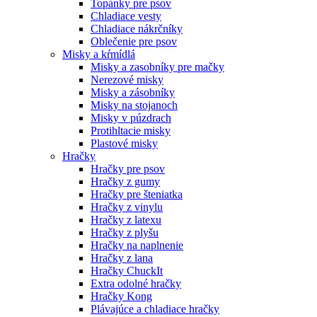
Topánky pre psov
Chladiace vesty
Chladiace nákrčníky
Oblečenie pre psov
Misky a kŕmídlá
Misky a zasobníky pre mačky
Nerezové misky
Misky a zásobníky
Misky na stojanoch
Misky v púzdrach
Protihltacie misky
Plastové misky
Hračky
Hračky pre psov
Hračky z gumy
Hračky pre šteniatka
Hračky z vinylu
Hračky z latexu
Hračky z plyšu
Hračky na naplnenie
Hračky z lana
Hračky ChuckIt
Extra odolné hračky
Hračky Kong
Plávajúce a chladiace hračky