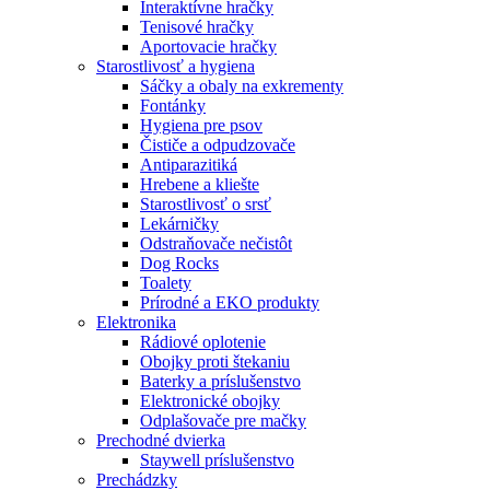
Interaktívne hračky
Tenisové hračky
Aportovacie hračky
Starostlivosť a hygiena
Sáčky a obaly na exkrementy
Fontánky
Hygiena pre psov
Čističe a odpudzovače
Antiparazitiká
Hrebene a kliešte
Starostlivosť o srsť
Lekárničky
Odstraňovače nečistôt
Dog Rocks
Toalety
Prírodné a EKO produkty
Elektronika
Rádiové oplotenie
Obojky proti štekaniu
Baterky a príslušenstvo
Elektronické obojky
Odplašovače pre mačky
Prechodné dvierka
Staywell príslušenstvo
Prechádzky