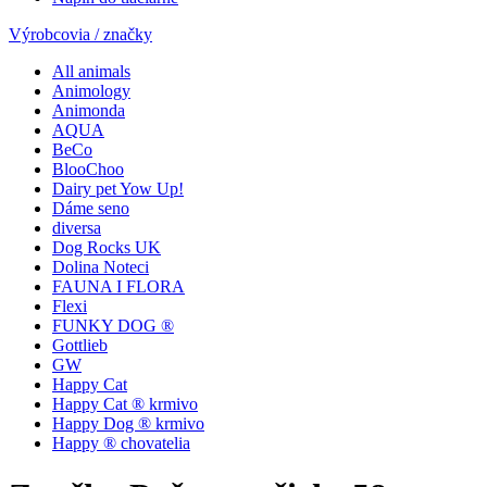
Výrobcovia / značky
All animals
Animology
Animonda
AQUA
BeCo
BlooChoo
Dairy pet Yow Up!
Dáme seno
diversa
Dog Rocks UK
Dolina Noteci
FAUNA I FLORA
Flexi
FUNKY DOG ®
Gottlieb
GW
Happy Cat
Happy Cat ® krmivo
Happy Dog ® krmivo
Happy ® chovatelia