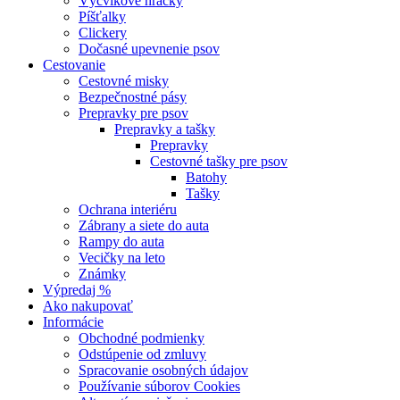
Výcvikové hračky
Píšťalky
Clickery
Dočasné upevnenie psov
Cestovanie
Cestovné misky
Bezpečnostné pásy
Prepravky pre psov
Prepravky a tašky
Prepravky
Cestovné tašky pre psov
Batohy
Tašky
Ochrana interiéru
Zábrany a siete do auta
Rampy do auta
Vecičky na leto
Známky
Výpredaj %
Ako nakupovať
Informácie
Obchodné podmienky
Odstúpenie od zmluvy
Spracovanie osobných údajov
Používanie súborov Cookies