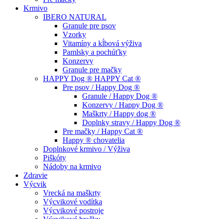
Krmivo
IBERO NATURAL
Granule pre psov
Vzorky
Vitamíny a kĺbová výživa
Pamlsky a pochúťky
Konzervy
Granule pre mačky
HAPPY Dog ® HAPPY Cat ®
Pre psov / Happy Dog ®
Granule / Happy Dog ®
Konzervy / Happy Dog ®
Maškrty / Happy dog ®
Doplnky stravy / Happy Dog ®
Pre mačky / Happy Cat ®
Happy ® chovatelia
Doplnkové krmivo / Výživa
Piškóty
Nádoby na krmivo
Zdravie
Výcvik
Vrecká na maškrty
Výcvikové vodítka
Výcvikové postroje