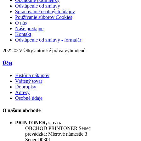
Obchodné podmienky
Odstúpenie od zmluvy
Spracovanie osobných údajov
Používanie súborov Cookies
O nás
Naše predajne
Kontakt
Odstúpenie od zmluvy - formulár
2025 © Všetky autorské práva vyhradené.
Účet
História nákupov
Vrátený tovar
Dobropisy
Adresy
Osobné údaje
O našom obchode
PRINTONER, s. r. o.
OBCHOD PRINTONER Senec
prevádzka: Mierové námestie 3
Senec 90301