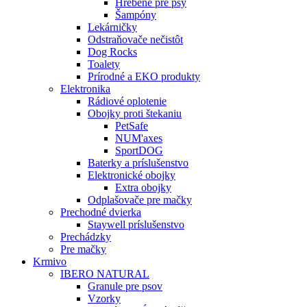
Hrebene pre psy
Šampóny
Lekárničky
Odstraňovače nečistôt
Dog Rocks
Toalety
Prírodné a EKO produkty
Elektronika
Rádiové oplotenie
Obojky proti štekaniu
PetSafe
NUM'axes
SportDOG
Baterky a príslušenstvo
Elektronické obojky
Extra obojky
Odplašovače pre mačky
Prechodné dvierka
Staywell príslušenstvo
Prechádzky
Pre mačky
Krmivo
IBERO NATURAL
Granule pre psov
Vzorky