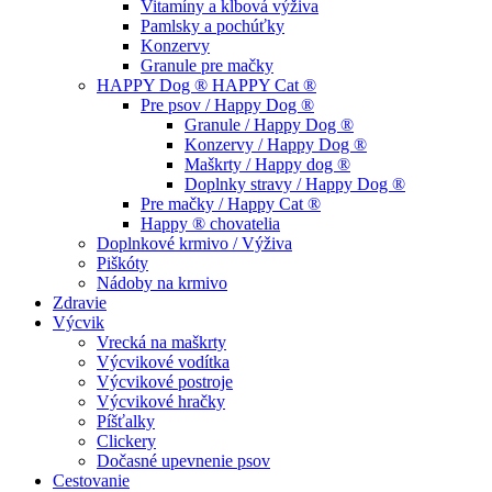
Vitamíny a kĺbová výživa
Pamlsky a pochúťky
Konzervy
Granule pre mačky
HAPPY Dog ® HAPPY Cat ®
Pre psov / Happy Dog ®
Granule / Happy Dog ®
Konzervy / Happy Dog ®
Maškrty / Happy dog ®
Doplnky stravy / Happy Dog ®
Pre mačky / Happy Cat ®
Happy ® chovatelia
Doplnkové krmivo / Výživa
Piškóty
Nádoby na krmivo
Zdravie
Výcvik
Vrecká na maškrty
Výcvikové vodítka
Výcvikové postroje
Výcvikové hračky
Píšťalky
Clickery
Dočasné upevnenie psov
Cestovanie