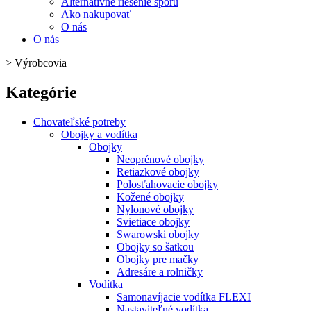
Alternatívne riešenie sporu
Ako nakupovať
O nás
O nás
>
Výrobcovia
Kategórie
Chovateľské potreby
Obojky a vodítka
Obojky
Neoprénové obojky
Retiazkové obojky
Polosťahovacie obojky
Kožené obojky
Nylonové obojky
Svietiace obojky
Swarowski obojky
Obojky so šatkou
Obojky pre mačky
Adresáre a rolničky
Vodítka
Samonavíjacie vodítka FLEXI
Nastaviteľné vodítka