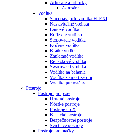
Adresáre a rolničky
Adresáre
Vodítka
Samonavíjacie vodítka FLEXI
Nastaviteľné vodítka
Lanové vodítka
Reflexné vodítka
Stopovacie vodítka
Kožené vodítka
Krátke vodítka
Zapletané vodítka
Retiazkové vodítka
Swarowski vodítka
Vodítka na behanie
Vodítka s amortizérom
Vodítka pre mačky
Postroje
Postroje pre psov
Hrudné postroje
Nórske postroje
Postroje do X
Klasické postroje
Bezpečnostné postroje
Svietiace postroje
Postroje pre mačky