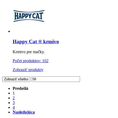
Happy Cat ® krmivo
Krmivo pre mačky.
Počet produktov: 102
Zobraziť produkty
Zobraziť všetko
Predošlá
1
2
3
4
Nasledujúca