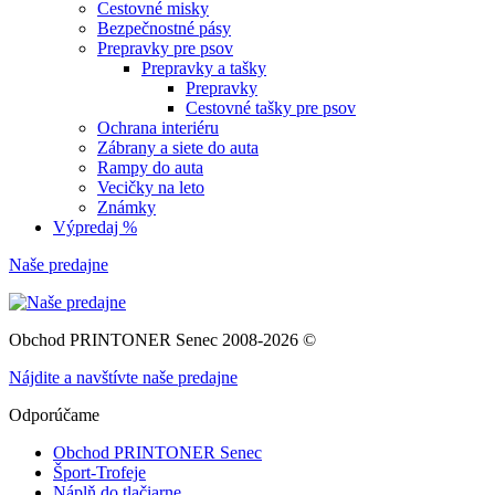
Cestovné misky
Bezpečnostné pásy
Prepravky pre psov
Prepravky a tašky
Prepravky
Cestovné tašky pre psov
Ochrana interiéru
Zábrany a siete do auta
Rampy do auta
Vecičky na leto
Známky
Výpredaj %
Naše predajne
Obchod PRINTONER Senec 2008-2026 ©
Nájdite a navštívte naše predajne
Odporúčame
Obchod PRINTONER Senec
Šport-Trofeje
Náplň do tlačiarne