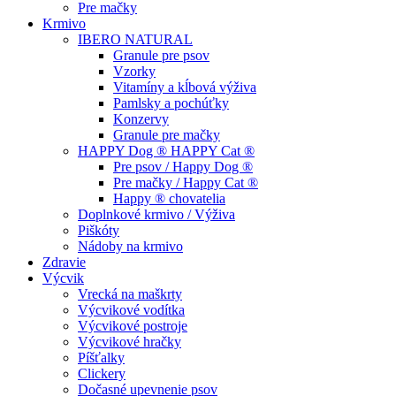
Pre mačky
Krmivo
IBERO NATURAL
Granule pre psov
Vzorky
Vitamíny a kĺbová výživa
Pamlsky a pochúťky
Konzervy
Granule pre mačky
HAPPY Dog ® HAPPY Cat ®
Pre psov / Happy Dog ®
Pre mačky / Happy Cat ®
Happy ® chovatelia
Doplnkové krmivo / Výživa
Piškóty
Nádoby na krmivo
Zdravie
Výcvik
Vrecká na maškrty
Výcvikové vodítka
Výcvikové postroje
Výcvikové hračky
Píšťalky
Clickery
Dočasné upevnenie psov