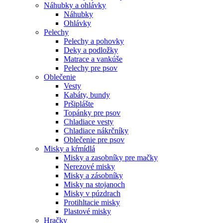
Náhubky a ohlávky
Náhubky
Ohlávky
Pelechy
Pelechy a pohovky
Deky a podložky
Matrace a vankúše
Pelechy pre psov
Oblečenie
Vesty
Kabáty, bundy
Pršiplášte
Topánky pre psov
Chladiace vesty
Chladiace nákrčníky
Oblečenie pre psov
Misky a kŕmídlá
Misky a zasobníky pre mačky
Nerezové misky
Misky a zásobníky
Misky na stojanoch
Misky v púzdrach
Protihltacie misky
Plastové misky
Hračky