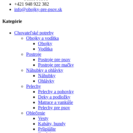
+421 948 922 382
info@obojky-pre-psov.sk
Kategórie
Chovateľské potreby
Obojky a vodítka
Obojky
Vodítka
Postroje
Postroje pre psov
Postroje pre mačky
Náhubky a ohlávky
Náhubky
Ohlávky
Pelechy
Pelechy a pohovky
Deky a podložky
Matrace a vankúše
Pelechy pre psov
Oblečenie
Vesty
Kabáty, bundy
Pršiplášte