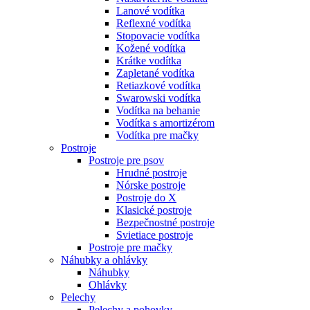
Lanové vodítka
Reflexné vodítka
Stopovacie vodítka
Kožené vodítka
Krátke vodítka
Zapletané vodítka
Retiazkové vodítka
Swarowski vodítka
Vodítka na behanie
Vodítka s amortizérom
Vodítka pre mačky
Postroje
Postroje pre psov
Hrudné postroje
Nórske postroje
Postroje do X
Klasické postroje
Bezpečnostné postroje
Svietiace postroje
Postroje pre mačky
Náhubky a ohlávky
Náhubky
Ohlávky
Pelechy
Pelechy a pohovky