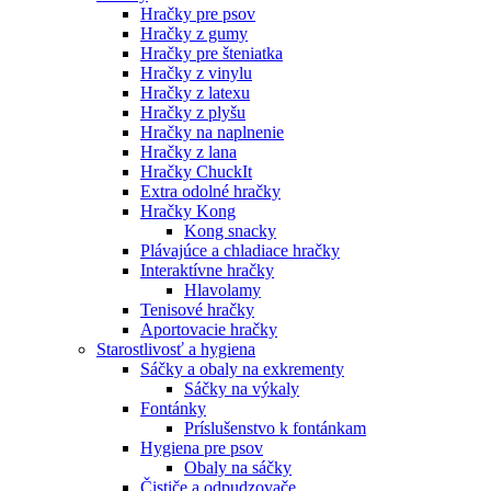
Hračky pre psov
Hračky z gumy
Hračky pre šteniatka
Hračky z vinylu
Hračky z latexu
Hračky z plyšu
Hračky na naplnenie
Hračky z lana
Hračky ChuckIt
Extra odolné hračky
Hračky Kong
Kong snacky
Plávajúce a chladiace hračky
Interaktívne hračky
Hlavolamy
Tenisové hračky
Aportovacie hračky
Starostlivosť a hygiena
Sáčky a obaly na exkrementy
Sáčky na výkaly
Fontánky
Príslušenstvo k fontánkam
Hygiena pre psov
Obaly na sáčky
Čističe a odpudzovače