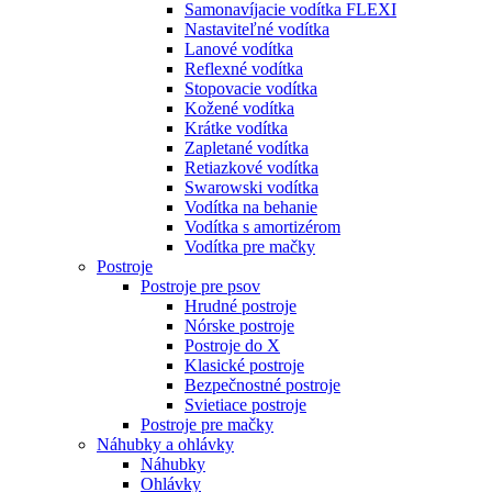
Samonavíjacie vodítka FLEXI
Nastaviteľné vodítka
Lanové vodítka
Reflexné vodítka
Stopovacie vodítka
Kožené vodítka
Krátke vodítka
Zapletané vodítka
Retiazkové vodítka
Swarowski vodítka
Vodítka na behanie
Vodítka s amortizérom
Vodítka pre mačky
Postroje
Postroje pre psov
Hrudné postroje
Nórske postroje
Postroje do X
Klasické postroje
Bezpečnostné postroje
Svietiace postroje
Postroje pre mačky
Náhubky a ohlávky
Náhubky
Ohlávky