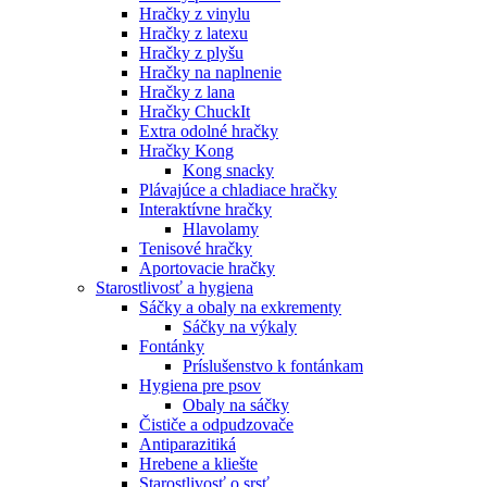
Hračky z vinylu
Hračky z latexu
Hračky z plyšu
Hračky na naplnenie
Hračky z lana
Hračky ChuckIt
Extra odolné hračky
Hračky Kong
Kong snacky
Plávajúce a chladiace hračky
Interaktívne hračky
Hlavolamy
Tenisové hračky
Aportovacie hračky
Starostlivosť a hygiena
Sáčky a obaly na exkrementy
Sáčky na výkaly
Fontánky
Príslušenstvo k fontánkam
Hygiena pre psov
Obaly na sáčky
Čističe a odpudzovače
Antiparazitiká
Hrebene a kliešte
Starostlivosť o srsť