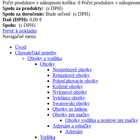
Počet produktov v nákupnom košíku:
0
Počet produktov v nákupnom 
Spolu za produkty:
(s DPH)
Spolu za doručenie:
Bude určené (s DPH)
Daň (DPH):
0,00 €
Spolu:
(s DPH)
Prejsť k pokladni
Navigačné menu
Úvod
Chovateľské potreby
Obojky a vodítka
Obojky
Neoprénové obojky
Retiazkové obojky
Polosťahovacie obojky
Kožené obojky
Nylonové obojky
Svietiace obojky
Swarowski obojky
Obojky so šatkou
Obojky pre mačky
Obojky vodítka a postroje pre mačky
Adresáre a rolničky
Adresáre
Vodítka