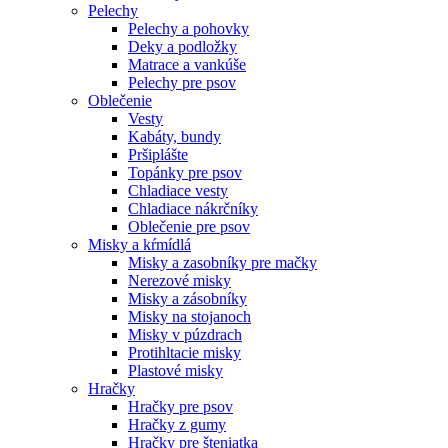
Pelechy
Pelechy a pohovky
Deky a podložky
Matrace a vankúše
Pelechy pre psov
Oblečenie
Vesty
Kabáty, bundy
Pršiplášte
Topánky pre psov
Chladiace vesty
Chladiace nákrčníky
Oblečenie pre psov
Misky a kŕmídlá
Misky a zasobníky pre mačky
Nerezové misky
Misky a zásobníky
Misky na stojanoch
Misky v púzdrach
Protihltacie misky
Plastové misky
Hračky
Hračky pre psov
Hračky z gumy
Hračky pre šteniatka