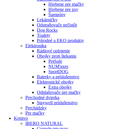
Hrebene pre mačky
Hrebene pre psy
Šampóny
Lekárničky
Odstraňovače nečistôt
Dog Rocks
Toalety
Prírodné a EKO produkty
Elektronika
Rádiové oplotenie
Obojky proti štekaniu
PetSafe
NUM'axes
SportDOG
Baterky a príslušenstvo
Elektronické obojky
Extra obojky
Odplašovače pre mačky
Prechodné dvierka
Staywell príslušenstvo
Prechádzky
Pre mačky
Krmivo
IBERO NATURAL
Granule pre psov