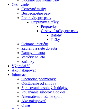
Dočasné upevnenie psov
Cestovanie
Cestovné misky
Bezpečnostné pásy
Prepravky pre psov
Prepravky a tašky
Prepravky
Cestovné tašky pre psov
Batohy
Tašky
Ochrana interiéru
Zábrany a siete do auta
Rampy do auta
Vecičky na leto
Známky
Výpredaj %
Ako nakupovať
Informácie
Obchodné podmienky
Odstúpenie od zmluvy
Spracovanie osobných údajov
Používanie súborov Cookies
Alternatívne riešenie sporu
Ako nakupovať
O nás