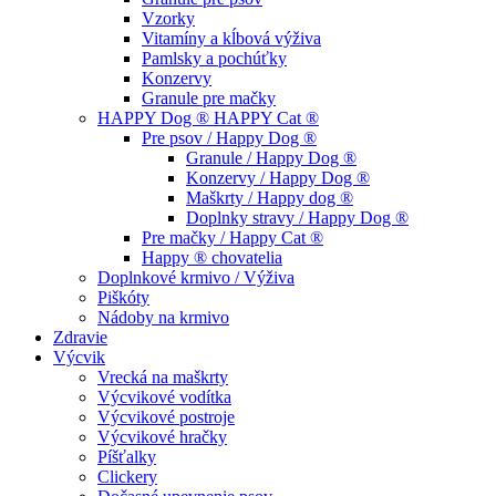
Vzorky
Vitamíny a kĺbová výživa
Pamlsky a pochúťky
Konzervy
Granule pre mačky
HAPPY Dog ® HAPPY Cat ®
Pre psov / Happy Dog ®
Granule / Happy Dog ®
Konzervy / Happy Dog ®
Maškrty / Happy dog ®
Doplnky stravy / Happy Dog ®
Pre mačky / Happy Cat ®
Happy ® chovatelia
Doplnkové krmivo / Výživa
Piškóty
Nádoby na krmivo
Zdravie
Výcvik
Vrecká na maškrty
Výcvikové vodítka
Výcvikové postroje
Výcvikové hračky
Píšťalky
Clickery