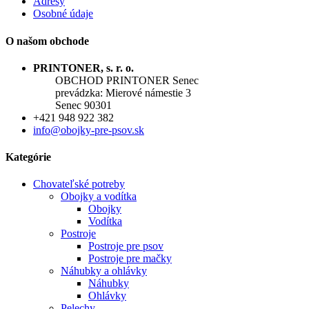
Adresy
Osobné údaje
O našom obchode
PRINTONER, s. r. o.
OBCHOD PRINTONER Senec
prevádzka: Mierové námestie 3
Senec 90301
+421 948 922 382
info@obojky-pre-psov.sk
Kategórie
Chovateľské potreby
Obojky a vodítka
Obojky
Vodítka
Postroje
Postroje pre psov
Postroje pre mačky
Náhubky a ohlávky
Náhubky
Ohlávky
Pelechy