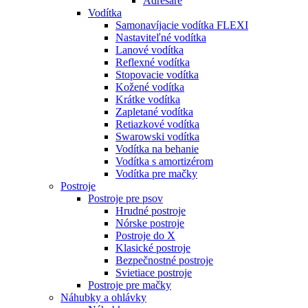
Adresáre
Vodítka
Samonavíjacie vodítka FLEXI
Nastaviteľné vodítka
Lanové vodítka
Reflexné vodítka
Stopovacie vodítka
Kožené vodítka
Krátke vodítka
Zapletané vodítka
Retiazkové vodítka
Swarowski vodítka
Vodítka na behanie
Vodítka s amortizérom
Vodítka pre mačky
Postroje
Postroje pre psov
Hrudné postroje
Nórske postroje
Postroje do X
Klasické postroje
Bezpečnostné postroje
Svietiace postroje
Postroje pre mačky
Náhubky a ohlávky