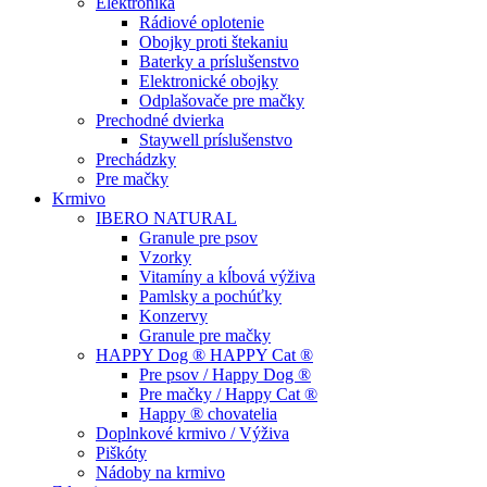
Elektronika
Rádiové oplotenie
Obojky proti štekaniu
Baterky a príslušenstvo
Elektronické obojky
Odplašovače pre mačky
Prechodné dvierka
Staywell príslušenstvo
Prechádzky
Pre mačky
Krmivo
IBERO NATURAL
Granule pre psov
Vzorky
Vitamíny a kĺbová výživa
Pamlsky a pochúťky
Konzervy
Granule pre mačky
HAPPY Dog ® HAPPY Cat ®
Pre psov / Happy Dog ®
Pre mačky / Happy Cat ®
Happy ® chovatelia
Doplnkové krmivo / Výživa
Piškóty
Nádoby na krmivo