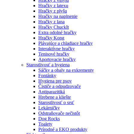
Hračky z vinylu
Hračky z latexu
Hračky z plyšu
Hračky na naplnenie
Hračky z lana
Hračky ChuckIt
Extra odolné hračky
Hračky Kong
Plávajúce a chladiace hračky
Interaktívne hračky
Tenisové hračky
Aportovacie hračky
Starostlivosť a hygiena
Sáčky a obaly na exkrementy
Fontánky
Hygiena pre psov
Čističe a odpudzovače
Antiparazitiká
Hrebene a kliešte
Starostlivosť o srsť
Lekárničky
Odstraňovače nečistôt
Dog Rocks
Toalety
Prírodné a EKO produkty