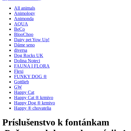
All animals
Animology
Animonda
AQUA
BeCo
BlooChoo
Dairy pet Yow Up!
Dáme seno
diversa
Dog Rocks UK
Dolina Noteci
FAUNA I FLORA
Flexi
FUNKY DOG ®
Gottlieb
GW
Happy Cat
Happy Cat ® krmivo
Happy Dog ® krmivo
Happy ® chovatelia
Príslušenstvo k fontánkam