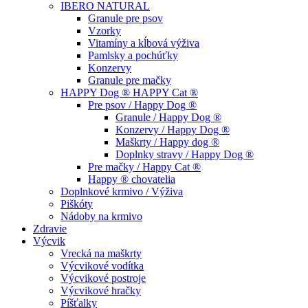
IBERO NATURAL
Granule pre psov
Vzorky
Vitamíny a kĺbová výživa
Pamlsky a pochúťky
Konzervy
Granule pre mačky
HAPPY Dog ® HAPPY Cat ®
Pre psov / Happy Dog ®
Granule / Happy Dog ®
Konzervy / Happy Dog ®
Maškrty / Happy dog ®
Doplnky stravy / Happy Dog ®
Pre mačky / Happy Cat ®
Happy ® chovatelia
Doplnkové krmivo / Výživa
Piškóty
Nádoby na krmivo
Zdravie
Výcvik
Vrecká na maškrty
Výcvikové vodítka
Výcvikové postroje
Výcvikové hračky
Píšťalky