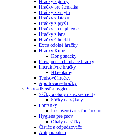
Hračky z gumy
Hračky pre šteniatka
Hračky z vinylu
Hračky z latexu
Hračky z plyšu
Hračky na naplnenie
Hračky z lana
Hračky ChuckIt
Extra odolné hračky
Hračky Kong
Kong snacky
Plávajúce a chladiace hračky
Interaktívne hračky
Hlavolamy
Tenisové hračky
Aportovacie hračky
Starostlivosť a hygiena
Sáčky a obaly na exkrementy
Sáčky na výkaly
Fontánky
Príslušenstvo k fontánkam
Hygiena pre psov
Obaly na sáčky
Čističe a odpudzovače
Antiparazitiká