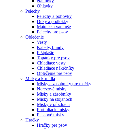
Náhubky
Ohlávky
Pelechy
Pelechy a pohovky
Deky a podložky
Matrace a vankúše
Pelechy pre psov
Oblečenie
Vesty
Kabáty, bundy
Pršiplášte
Topánky pre psov
Chladiace vesty
Chladiace nákrčníky
Oblečenie pre psov
Misky a kŕmídlá
Misky a zasobníky pre mačky
Nerezové misky
Misky a zásobníky
Misky na stojanoch
Misky v púzdrach
Protihltacie misky
Plastové misky
Hračky
Hračky pre psov