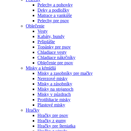
Pelechy a pohovky
Deky a podložky
Matrace a vankúše
Pelechy pre psov
Oblečenie
Vesty
Kabáty, bundy
Pršiplášte
Topánky pre psov
Chladiace vesty
Chladiace nákrčníky
Oblečenie pre psov
Misky a kŕmídlá
Misky a zasobníky pre mačky
Nerezové misky
Misky a zásobníky
Misky na stojanoch
Misky v púzdrach
Protihltacie misky
Plastové misky
Hračky
Hračky pre psov
Hračky z gumy
Hračky pre šteniatka