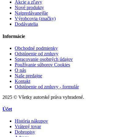
Akcie a zľavy
Nové produkty
Najpredávanejšie
Výrobcovia (značky)
Dodávatelia
Informácie
Obchodné podmienky
Odstúpenie od zmluvy
Spracovanie osobných údajov
Používanie súborov Cookies
O nás
Naše predajne
Kontakt
Odstúpenie od zmluvy - formulár
2025 © Všetky autorské práva vyhradené.
Účet
História nákupov
Vrátený tovar
Dobropisy