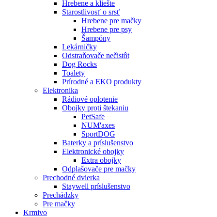
Hrebene a kliešte
Starostlivosť o srsť
Hrebene pre mačky
Hrebene pre psy
Šampóny
Lekárničky
Odstraňovače nečistôt
Dog Rocks
Toalety
Prírodné a EKO produkty
Elektronika
Rádiové oplotenie
Obojky proti štekaniu
PetSafe
NUM'axes
SportDOG
Baterky a príslušenstvo
Elektronické obojky
Extra obojky
Odplašovače pre mačky
Prechodné dvierka
Staywell príslušenstvo
Prechádzky
Pre mačky
Krmivo