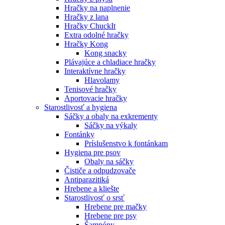
Hračky na naplnenie
Hračky z lana
Hračky ChuckIt
Extra odolné hračky
Hračky Kong
Kong snacky
Plávajúce a chladiace hračky
Interaktívne hračky
Hlavolamy
Tenisové hračky
Aportovacie hračky
Starostlivosť a hygiena
Sáčky a obaly na exkrementy
Sáčky na výkaly
Fontánky
Príslušenstvo k fontánkam
Hygiena pre psov
Obaly na sáčky
Čističe a odpudzovače
Antiparazitiká
Hrebene a kliešte
Starostlivosť o srsť
Hrebene pre mačky
Hrebene pre psy
Šampóny