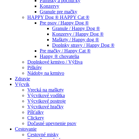
Pamlsky a pochúťky
Konzervy
Granule pre mačky
HAPPY Dog ® HAPPY Cat ®
Pre psov / Happy Dog ®
Granule / Happy Dog ®
Konzervy / Happy Dog ®
Maškrty / Happy dog ®
Doplnky stravy / Happy Dog ®
Pre mačky / Happy Cat ®
Happy ® chovatelia
Doplnkové krmivo / Výživa
Piškóty
Nádoby na krmivo
Zdravie
Výcvik
Vrecká na maškrty
Výcvikové vodítka
Výcvikové postroje
Výcvikové hračky
Píšťalky
Clickery
Dočasné upevnenie psov
Cestovanie
Cestovné misky