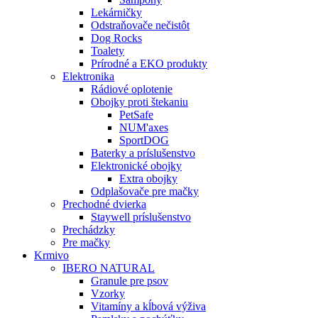
Lekárničky
Odstraňovače nečistôt
Dog Rocks
Toalety
Prírodné a EKO produkty
Elektronika
Rádiové oplotenie
Obojky proti štekaniu
PetSafe
NUM'axes
SportDOG
Baterky a príslušenstvo
Elektronické obojky
Extra obojky
Odplašovače pre mačky
Prechodné dvierka
Staywell príslušenstvo
Prechádzky
Pre mačky
Krmivo
IBERO NATURAL
Granule pre psov
Vzorky
Vitamíny a kĺbová výživa