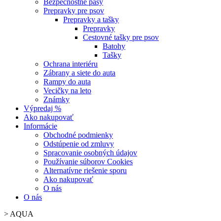
Bezpečnostné pásy
Prepravky pre psov
Prepravky a tašky
Prepravky
Cestovné tašky pre psov
Batohy
Tašky
Ochrana interiéru
Zábrany a siete do auta
Rampy do auta
Vecičky na leto
Známky
Výpredaj %
Ako nakupovať
Informácie
Obchodné podmienky
Odstúpenie od zmluvy
Spracovanie osobných údajov
Používanie súborov Cookies
Alternatívne riešenie sporu
Ako nakupovať
O nás
O nás
>
AQUA