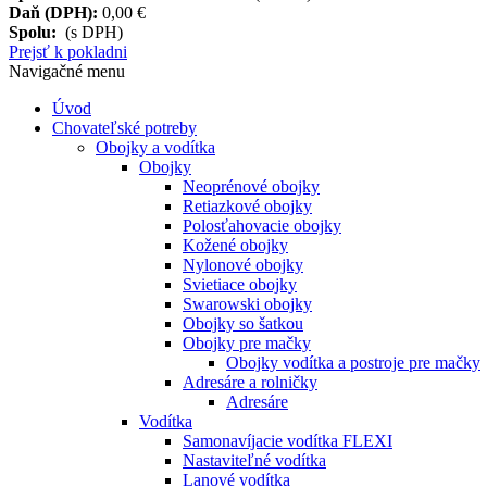
Daň (DPH):
0,00 €
Spolu:
(s DPH)
Prejsť k pokladni
Navigačné menu
Úvod
Chovateľské potreby
Obojky a vodítka
Obojky
Neoprénové obojky
Retiazkové obojky
Polosťahovacie obojky
Kožené obojky
Nylonové obojky
Svietiace obojky
Swarowski obojky
Obojky so šatkou
Obojky pre mačky
Obojky vodítka a postroje pre mačky
Adresáre a rolničky
Adresáre
Vodítka
Samonavíjacie vodítka FLEXI
Nastaviteľné vodítka
Lanové vodítka