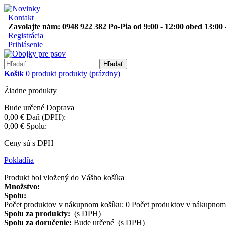
Kontakt
Zavolajte nám: 0948 922 382 Po-Pia od 9:00 - 12:00 obed 13:00 
Registrácia
Prihlásenie
Hľadať
Košík
0
produkt
produkty
(prázdny)
Žiadne produkty
Bude určené
Doprava
0,00 €
Daň (DPH):
0,00 €
Spolu:
Ceny sú s DPH
Pokladňa
Produkt bol vložený do Vášho košíka
Množstvo:
Spolu:
Počet produktov v nákupnom košíku:
0
Počet produktov v nákupnom 
Spolu za produkty:
(s DPH)
Spolu za doručenie:
Bude určené (s DPH)