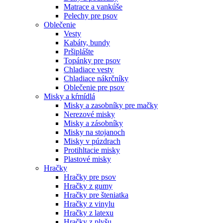
Matrace a vankúše
Pelechy pre psov
Oblečenie
Vesty
Kabáty, bundy
Pršiplášte
Topánky pre psov
Chladiace vesty
Chladiace nákrčníky
Oblečenie pre psov
Misky a kŕmídlá
Misky a zasobníky pre mačky
Nerezové misky
Misky a zásobníky
Misky na stojanoch
Misky v púzdrach
Protihltacie misky
Plastové misky
Hračky
Hračky pre psov
Hračky z gumy
Hračky pre šteniatka
Hračky z vinylu
Hračky z latexu
Hračky z plyšu