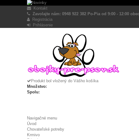
Kontakt
Zavolajte nám: 0948 922 382 Po-Pia od 9:00 - 12:00 obed
Registrácia
Prihlásenie
Produkt bol vložený do Vášho košíka
Množstvo:
Spolu:
Navigačné menu
Úvod
Chovateľské potreby
Krmivo