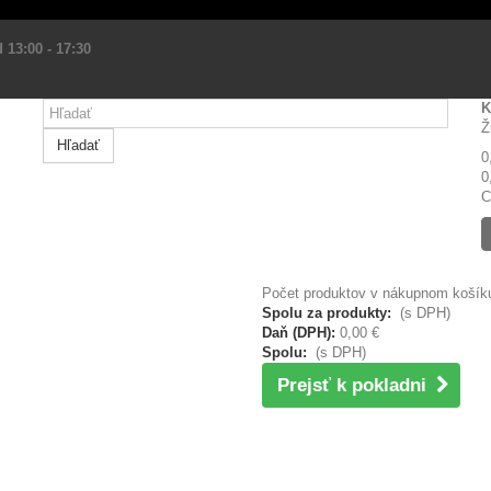
 13:00 - 17:30
K
Ž
Hľadať
0
0
C
Počet produktov v nákupnom košíku
Spolu za produkty:
(s DPH)
Daň (DPH):
0,00 €
Spolu:
(s DPH)
Prejsť k pokladni