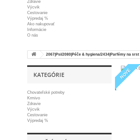
Zdravie
Výcvik
Cestovanie
Výpredaj %
Ako nakupovať
Informácie
O nás
2067|Psi/2080|Péče & hygiena/2434|Parfémy na srst
NOVÉ
KATEGÓRIE
Chovateľské potreby
Krmivo
Zdravie
Výcvik
Cestovanie
Výpredaj %