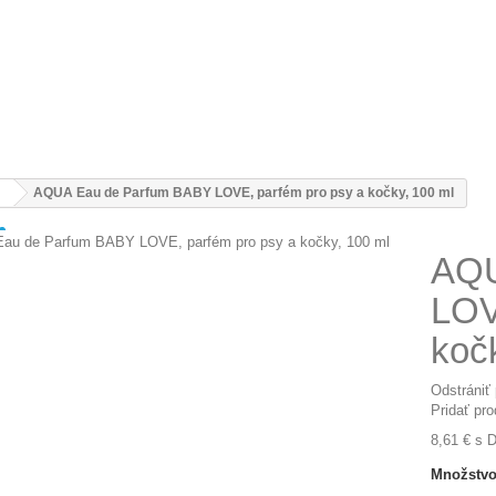
AQUA Eau de Parfum BABY LOVE, parfém pro psy a kočky, 100 ml
AQU
LOV
koč
Odstrániť
Pridať pr
8,61 €
s 
Množstvo