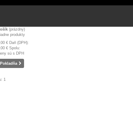
ošík
(prázdny)
iadne produkty
,00 €
Daň (DPH):
,00 €
Spolu:
eny sú s DPH
Pokladňa
: 1