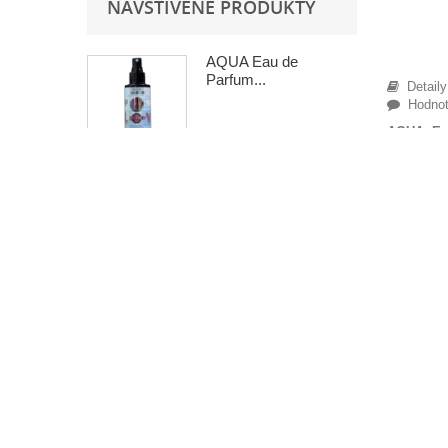
NAVŠTÍVENÉ PRODUKTY
AQUA Eau de
Parfum...
Detaily
Hodnote
AQUA Eau
Řada parfé
NAŠE PREDAJNE
Obchod PRINTONER Senec 2008-2026 ©
Nájdite a navštívte naše predajne
esence 
koncent
ODPORÚČAME
změkčuj