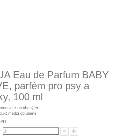
A Eau de Parfum BABY
E, parfém pro psy a
ky, 100 ml
 produkt z obľúbených
odukt medzi obľúbené
DPH
: