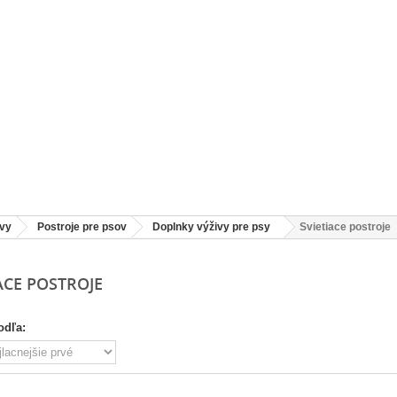
ivy
Postroje pre psov
Doplnky výživy pre psy
Svietiace postroje
ACE POSTROJE
odľa: