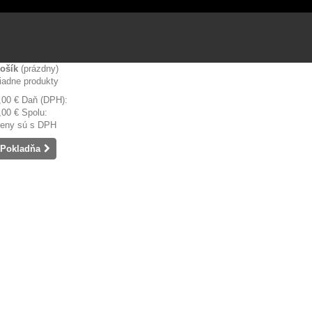
ošík
(prázdny)
iadne produkty
,00 €
Daň (DPH):
,00 €
Spolu:
eny sú s DPH
Pokladňa