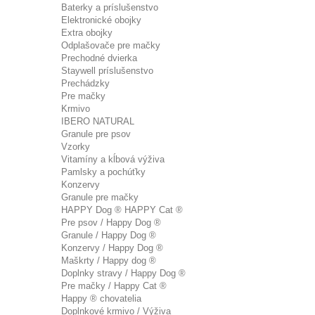
Baterky a príslušenstvo
Elektronické obojky
Extra obojky
Odplašovače pre mačky
Prechodné dvierka
Staywell príslušenstvo
Prechádzky
Pre mačky
Krmivo
IBERO NATURAL
Granule pre psov
Vzorky
Vitamíny a kĺbová výživa
Pamlsky a pochúťky
Konzervy
Granule pre mačky
HAPPY Dog ® HAPPY Cat ®
Pre psov / Happy Dog ®
Granule / Happy Dog ®
Konzervy / Happy Dog ®
Maškrty / Happy dog ®
Doplnky stravy / Happy Dog ®
Pre mačky / Happy Cat ®
Happy ® chovatelia
Doplnkové krmivo / Výživa