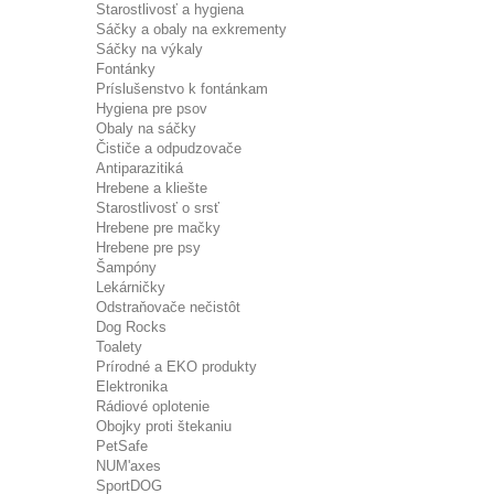
Starostlivosť a hygiena
Sáčky a obaly na exkrementy
Sáčky na výkaly
Fontánky
Príslušenstvo k fontánkam
Hygiena pre psov
Obaly na sáčky
Čističe a odpudzovače
Antiparazitiká
Hrebene a kliešte
Starostlivosť o srsť
Hrebene pre mačky
Hrebene pre psy
Šampóny
Lekárničky
Odstraňovače nečistôt
Dog Rocks
Toalety
Prírodné a EKO produkty
Elektronika
Rádiové oplotenie
Obojky proti štekaniu
PetSafe
NUM'axes
SportDOG