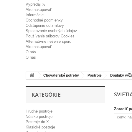
Výpredaj %
Ako nakupovať
Informácie
Obchodné podmienky
Odstúpenie od zmluvy
Spracovanie osobných údajov
Používanie súborov Cookies
Alternatívne riešenie sporu
Ako nakupovať
O nás
O nás
Chovateľské potreby
Postroje
Doplnky výž
SVIETI
KATEGÓRIE
Zoradiť p
Hrudné postroje
Nórske postroje
Postroje do X
Klasické postroje