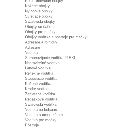
Polosťahovacie obojky
Kožené obojky
Nylonové obojky
Svietiace obojky
Swarowski obojky
Obojky so šatkou
Obojky pre mačky
Obojky vodítka a postroje pre mačky
Adresáre a rolničky
Adresáre
Vodítka
Samonavíjacie vodítka FLEXI
Nastaviteľné vodítka
Lanové vodítka
Reflexné vodítka
Stopovacie vodítka
Kožené vodítka
Krátke vodítka
Zapletané vodítka
Retiazkové vodítka
Swarowski vodítka
Vodítka na behanie
Vodítka s amortizérom
Vodítka pre mačky
Postroje