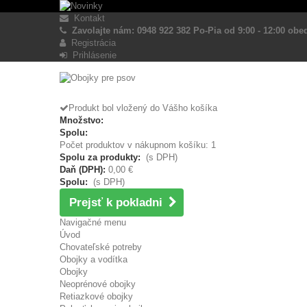
Kontakt
Zavolajte nám: 0948 922 382 Po-Pia od 9:00 - 12:00 obed
Registrácia
Prihlásenie
Produkt bol vložený do Vášho košíka
Množstvo:
Spolu:
Počet produktov v nákupnom košíku: 1
Spolu za produkty:
(s DPH)
Daň (DPH):
0,00 €
Spolu:
(s DPH)
Prejsť k pokladni
Navigačné menu
Úvod
Chovateľské potreby
Obojky a vodítka
Obojky
Neoprénové obojky
Retiazkové obojky