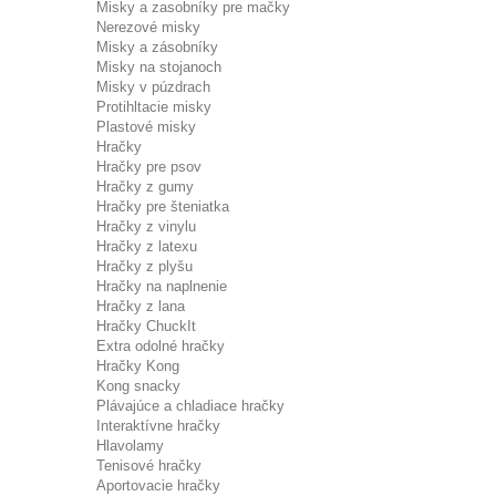
Misky a zasobníky pre mačky
Nerezové misky
Misky a zásobníky
Misky na stojanoch
Misky v púzdrach
Protihltacie misky
Plastové misky
Hračky
Hračky pre psov
Hračky z gumy
Hračky pre šteniatka
Hračky z vinylu
Hračky z latexu
Hračky z plyšu
Hračky na naplnenie
Hračky z lana
Hračky ChuckIt
Extra odolné hračky
Hračky Kong
Kong snacky
Plávajúce a chladiace hračky
Interaktívne hračky
Hlavolamy
Tenisové hračky
Aportovacie hračky