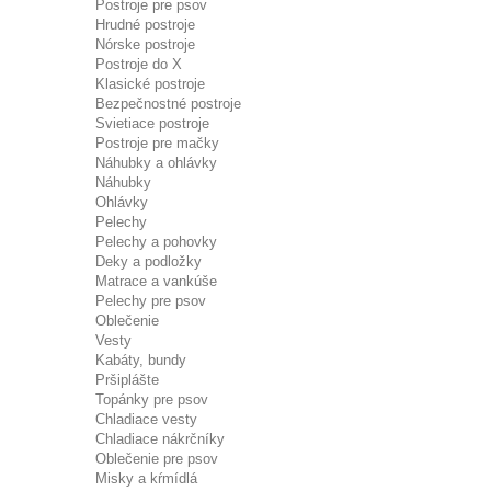
Postroje pre psov
Hrudné postroje
Nórske postroje
Postroje do X
Klasické postroje
Bezpečnostné postroje
Svietiace postroje
Postroje pre mačky
Náhubky a ohlávky
Náhubky
Ohlávky
Pelechy
Pelechy a pohovky
Deky a podložky
Matrace a vankúše
Pelechy pre psov
Oblečenie
Vesty
Kabáty, bundy
Pršiplášte
Topánky pre psov
Chladiace vesty
Chladiace nákrčníky
Oblečenie pre psov
Misky a kŕmídlá