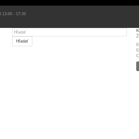
 13:00 - 17:30
K
Ž
Hľadať
0
0
C