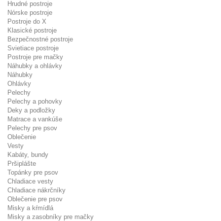
Hrudné postroje
Nórske postroje
Postroje do X
Klasické postroje
Bezpečnostné postroje
Svietiace postroje
Postroje pre mačky
Náhubky a ohlávky
Náhubky
Ohlávky
Pelechy
Pelechy a pohovky
Deky a podložky
Matrace a vankúše
Pelechy pre psov
Oblečenie
Vesty
Kabáty, bundy
Pršiplášte
Topánky pre psov
Chladiace vesty
Chladiace nákrčníky
Oblečenie pre psov
Misky a kŕmídlá
Misky a zasobníky pre mačky