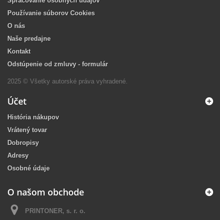
Spracovanie osobných údajov
Používanie súborov Cookies
O nás
Naše predajne
Kontakt
Odstúpenie od zmluvy - formulár
2025 © Všetky autorské práva vyhradené.
Účet
História nákupov
Vrátený tovar
Dobropisy
Adresy
Osobné údaje
O našom obchode
PRINTONER, s. r. o.