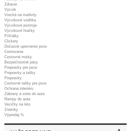
Zdravie
Výcvik
Vrecká na maškrty
Výcvikové vodítka
Výcvikové postroje
Výcvikové hračky
Píšťalky
Clickery
Dočasné upevnenie psov
Cestovanie
Cestovné misky
Bezpečnostné pásy
Prepravky pre psov
Prepravky a tašky
Prepravky
Cestovné tašky pre psov
Ochrana interiéru
Zábrany a siete do auta
Rampy do auta
Vecičky na leto
Známky
Výpredaj %