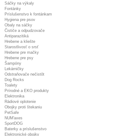
Sáčky na výkaly
Fontánky
Príslušenstvo k fontánkam
Hygiena pre psov
Obaly na sáčky
Čističe a odpudzovače
Antiparazitiká
Hrebene a kliešte
Starostlivosť o srsť
Hrebene pre mačky
Hrebene pre psy
Šampóny
Lekárničky
Odstraňovače nečistôt
Dog Rocks
Toalety
Prírodné a EKO produkty
Elektronika
Rádiové oplotenie
Obojky proti štekaniu
PetSafe
NUM'axes
SportDOG
Baterky a príslušenstvo
Elektronické obojky