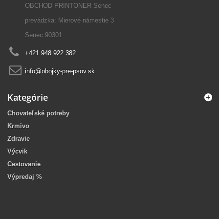
OBCHOD PRINTONER Senec
prevádzka: Mierové námestie 3
Senec 90301
+421 948 922 382
info@obojky-pre-psov.sk
Kategórie
Chovateľské potreby
Krmivo
Zdravie
Výcvik
Cestovanie
Výpredaj %