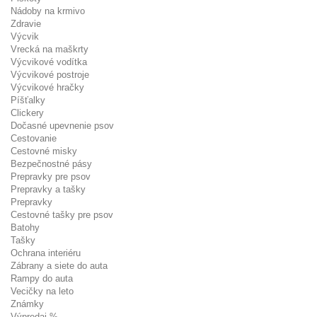
Nádoby na krmivo
Zdravie
Výcvik
Vrecká na maškrty
Výcvikové vodítka
Výcvikové postroje
Výcvikové hračky
Píšťalky
Clickery
Dočasné upevnenie psov
Cestovanie
Cestovné misky
Bezpečnostné pásy
Prepravky pre psov
Prepravky a tašky
Prepravky
Cestovné tašky pre psov
Batohy
Tašky
Ochrana interiéru
Zábrany a siete do auta
Rampy do auta
Vecičky na leto
Známky
Výpredaj %