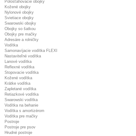
Polosťahovacie obojky
Kožené obojky
Nylonové obojky
Svietiace obojky
Swarowski obojky
Obojky so šatkou
Obojky pre mačky
Adresáre a rolničky
Vodítka
Samonavíjacie vodítka FLEXI
Nastaviteľné vodítka
Lanové vodítka
Reflexné vodítka
Stopovacie vodítka
Kožené vodítka
Krátke vodítka
Zapletané vodítka
Retiazkové vodítka
Swarowski vodítka
Vodítka na behanie
Vodítka s amortizérom
Vodítka pre mačky
Postroje
Postroje pre psov
Hrudné postroje