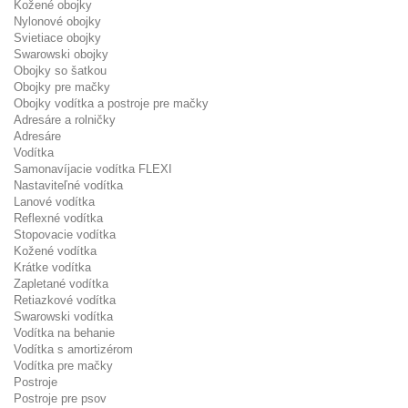
Kožené obojky
Nylonové obojky
Svietiace obojky
Swarowski obojky
Obojky so šatkou
Obojky pre mačky
Obojky vodítka a postroje pre mačky
Adresáre a rolničky
Adresáre
Vodítka
Samonavíjacie vodítka FLEXI
Nastaviteľné vodítka
Lanové vodítka
Reflexné vodítka
Stopovacie vodítka
Kožené vodítka
Krátke vodítka
Zapletané vodítka
Retiazkové vodítka
Swarowski vodítka
Vodítka na behanie
Vodítka s amortizérom
Vodítka pre mačky
Postroje
Postroje pre psov