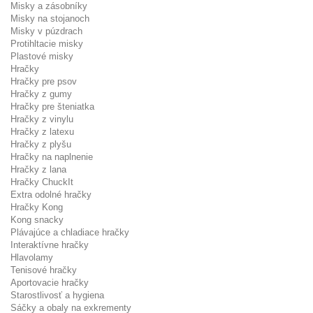
Misky a zásobníky
Misky na stojanoch
Misky v púzdrach
Protihltacie misky
Plastové misky
Hračky
Hračky pre psov
Hračky z gumy
Hračky pre šteniatka
Hračky z vinylu
Hračky z latexu
Hračky z plyšu
Hračky na naplnenie
Hračky z lana
Hračky ChuckIt
Extra odolné hračky
Hračky Kong
Kong snacky
Plávajúce a chladiace hračky
Interaktívne hračky
Hlavolamy
Tenisové hračky
Aportovacie hračky
Starostlivosť a hygiena
Sáčky a obaly na exkrementy