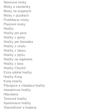
Nerezové misky
Misky a zásobníky
Misky na stojanoch
Misky v púzdrach
Protihltacie misky
Plastové misky
Hračky
Hračky pre psov
Hračky z gumy
Hračky pre šteniatka
Hračky z vinylu
Hračky z latexu
Hračky z plyšu
Hračky na naplnenie
Hračky z lana
Hračky ChuckIt
Extra odolné hračky
Hračky Kong
Kong snacky
Plávajúce a chladiace hračky
Interaktívne hračky
Hlavolamy
Tenisové hračky
Aportovacie hračky
Starostlivosť a hygiena