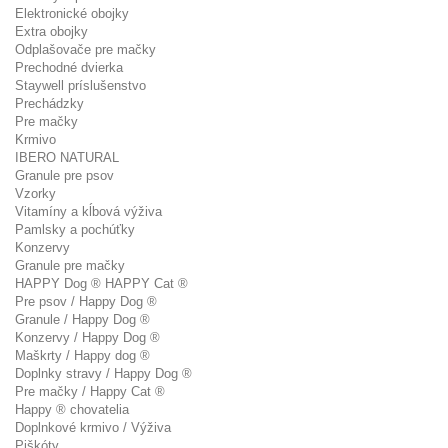
Elektronické obojky
Extra obojky
Odplašovače pre mačky
Prechodné dvierka
Staywell príslušenstvo
Prechádzky
Pre mačky
Krmivo
IBERO NATURAL
Granule pre psov
Vzorky
Vitamíny a kĺbová výživa
Pamlsky a pochúťky
Konzervy
Granule pre mačky
HAPPY Dog ® HAPPY Cat ®
Pre psov / Happy Dog ®
Granule / Happy Dog ®
Konzervy / Happy Dog ®
Maškrty / Happy dog ®
Doplnky stravy / Happy Dog ®
Pre mačky / Happy Cat ®
Happy ® chovatelia
Doplnkové krmivo / Výživa
Piškóty