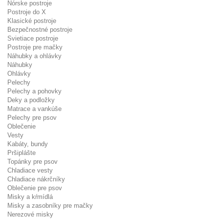
Nórske postroje
Postroje do X
Klasické postroje
Bezpečnostné postroje
Svietiace postroje
Postroje pre mačky
Náhubky a ohlávky
Náhubky
Ohlávky
Pelechy
Pelechy a pohovky
Deky a podložky
Matrace a vankúše
Pelechy pre psov
Oblečenie
Vesty
Kabáty, bundy
Pršiplášte
Topánky pre psov
Chladiace vesty
Chladiace nákrčníky
Oblečenie pre psov
Misky a kŕmídlá
Misky a zasobníky pre mačky
Nerezové misky