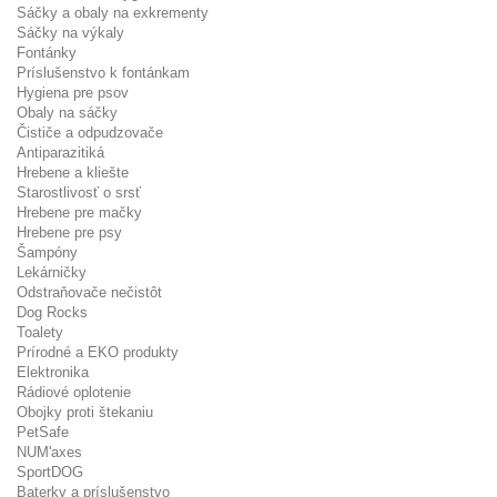
Sáčky a obaly na exkrementy
Sáčky na výkaly
Fontánky
Príslušenstvo k fontánkam
Hygiena pre psov
Obaly na sáčky
Čističe a odpudzovače
Antiparazitiká
Hrebene a kliešte
Starostlivosť o srsť
Hrebene pre mačky
Hrebene pre psy
Šampóny
Lekárničky
Odstraňovače nečistôt
Dog Rocks
Toalety
Prírodné a EKO produkty
Elektronika
Rádiové oplotenie
Obojky proti štekaniu
PetSafe
NUM'axes
SportDOG
Baterky a príslušenstvo