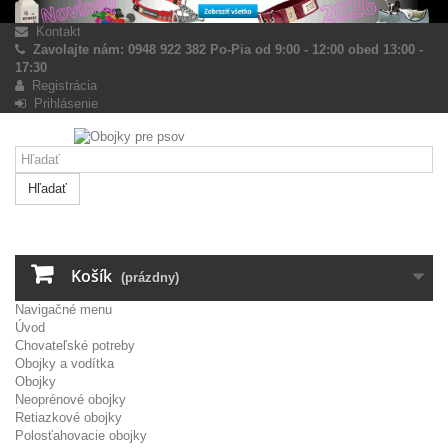
Kontakt
Zavolajte nám: 0948 922 382 Po-Pia od 9:00 - 12:00 obed 13:00 -
17:30
Registrácia
Prihlásenie
Hľadať
Košík
(prázdny)
Navigačné menu
Úvod
Chovateľské potreby
Obojky a vodítka
Obojky
Neoprénové obojky
Retiazkové obojky
Polosťahovacie obojky