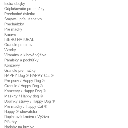
Extra obojky
Odplašovače pre mačky
Prechodné dvierka
Staywell príslušenstvo
Prechádzky
Pre mačky
Krmivo
IBERO NATURAL
Granule pre psov
Vzorky
Vitamíny a kĺbová výživa
Pamlsky a pochúťky
Konzervy
Granule pre mačky
HAPPY Dog ® HAPPY Cat ®
Pre psov / Happy Dog ®
Granule / Happy Dog ®
Konzervy / Happy Dog ®
Maškrty / Happy dog ®
Doplnky stravy / Happy Dog ®
Pre mačky / Happy Cat ®
Happy ® chovatelia
Doplnkové krmivo / Výživa
Piškóty
Nádoby na krmivo