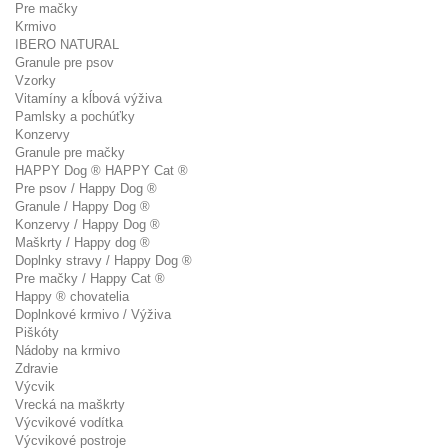
Pre mačky
Krmivo
IBERO NATURAL
Granule pre psov
Vzorky
Vitamíny a kĺbová výživa
Pamlsky a pochúťky
Konzervy
Granule pre mačky
HAPPY Dog ® HAPPY Cat ®
Pre psov / Happy Dog ®
Granule / Happy Dog ®
Konzervy / Happy Dog ®
Maškrty / Happy dog ®
Doplnky stravy / Happy Dog ®
Pre mačky / Happy Cat ®
Happy ® chovatelia
Doplnkové krmivo / Výživa
Piškóty
Nádoby na krmivo
Zdravie
Výcvik
Vrecká na maškrty
Výcvikové vodítka
Výcvikové postroje