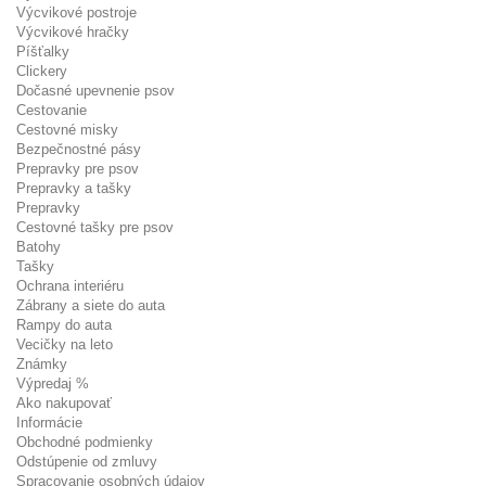
Výcvikové postroje
Výcvikové hračky
Píšťalky
Clickery
Dočasné upevnenie psov
Cestovanie
Cestovné misky
Bezpečnostné pásy
Prepravky pre psov
Prepravky a tašky
Prepravky
Cestovné tašky pre psov
Batohy
Tašky
Ochrana interiéru
Zábrany a siete do auta
Rampy do auta
Vecičky na leto
Známky
Výpredaj %
Ako nakupovať
Informácie
Obchodné podmienky
Odstúpenie od zmluvy
Spracovanie osobných údajov