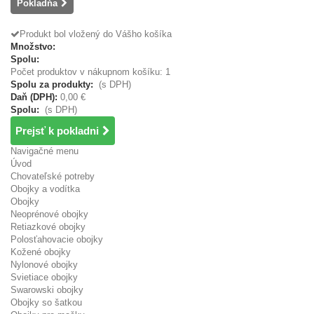
Pokladňa
Produkt bol vložený do Vášho košíka
Množstvo:
Spolu:
Počet produktov v nákupnom košíku: 1
Spolu za produkty:
(s DPH)
Daň (DPH):
0,00 €
Spolu:
(s DPH)
Prejsť k pokladni
Navigačné menu
Úvod
Chovateľské potreby
Obojky a vodítka
Obojky
Neoprénové obojky
Retiazkové obojky
Polosťahovacie obojky
Kožené obojky
Nylonové obojky
Svietiace obojky
Swarowski obojky
Obojky so šatkou