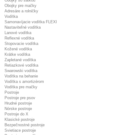
Obojky so šatkou
Obojky pre mačky
Adresáre a rolničky
Vodítka
Samonavíjacie vodítka FLEXI
Nastaviteľné vodítka
Lanové vodítka
Reflexné vodítka
Stopovacie vodítka
Kožené vodítka
Krátke vodítka
Zapletané vodítka
Retiazkové vodítka
Swarowski vodítka
Vodítka na behanie
Vodítka s amortizérom
Vodítka pre mačky
Postroje
Postroje pre psov
Hrudné postroje
Nórske postroje
Postroje do X
Klasické postroje
Bezpečnostné postroje
Svietiace postroje