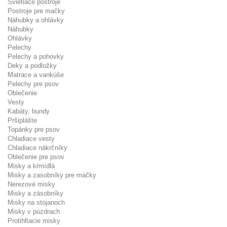
Svietiace postroje
Postroje pre mačky
Náhubky a ohlávky
Náhubky
Ohlávky
Pelechy
Pelechy a pohovky
Deky a podložky
Matrace a vankúše
Pelechy pre psov
Oblečenie
Vesty
Kabáty, bundy
Pršiplášte
Topánky pre psov
Chladiace vesty
Chladiace nákrčníky
Oblečenie pre psov
Misky a kŕmídlá
Misky a zasobníky pre mačky
Nerezové misky
Misky a zásobníky
Misky na stojanoch
Misky v púzdrach
Protihltacie misky