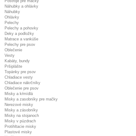
Postroje pre mačky
Náhubky a ohlávky
Náhubky
Ohlávky
Pelechy
Pelechy a pohovky
Deky a podložky
Matrace a vankúše
Pelechy pre psov
Oblečenie
Vesty
Kabáty, bundy
Pršiplášte
Topánky pre psov
Chladiace vesty
Chladiace nákrčníky
Oblečenie pre psov
Misky a kŕmídlá
Misky a zasobníky pre mačky
Nerezové misky
Misky a zásobníky
Misky na stojanoch
Misky v púzdrach
Protihltacie misky
Plastové misky