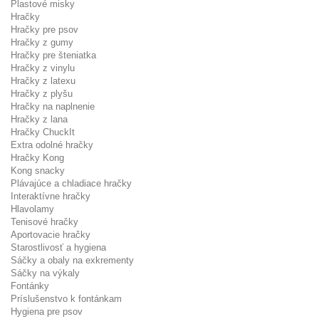
Plastové misky
Hračky
Hračky pre psov
Hračky z gumy
Hračky pre šteniatka
Hračky z vinylu
Hračky z latexu
Hračky z plyšu
Hračky na naplnenie
Hračky z lana
Hračky ChuckIt
Extra odolné hračky
Hračky Kong
Kong snacky
Plávajúce a chladiace hračky
Interaktívne hračky
Hlavolamy
Tenisové hračky
Aportovacie hračky
Starostlivosť a hygiena
Sáčky a obaly na exkrementy
Sáčky na výkaly
Fontánky
Príslušenstvo k fontánkam
Hygiena pre psov