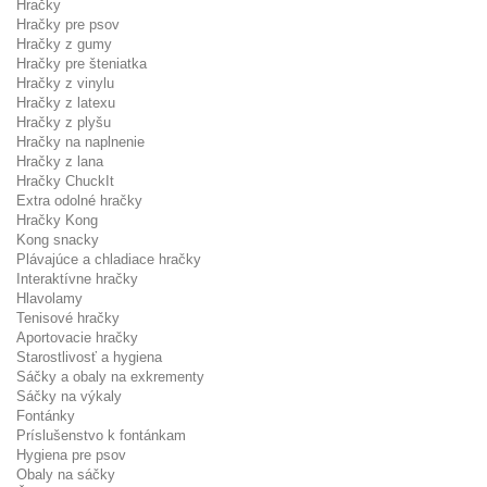
Hračky
Hračky pre psov
Hračky z gumy
Hračky pre šteniatka
Hračky z vinylu
Hračky z latexu
Hračky z plyšu
Hračky na naplnenie
Hračky z lana
Hračky ChuckIt
Extra odolné hračky
Hračky Kong
Kong snacky
Plávajúce a chladiace hračky
Interaktívne hračky
Hlavolamy
Tenisové hračky
Aportovacie hračky
Starostlivosť a hygiena
Sáčky a obaly na exkrementy
Sáčky na výkaly
Fontánky
Príslušenstvo k fontánkam
Hygiena pre psov
Obaly na sáčky