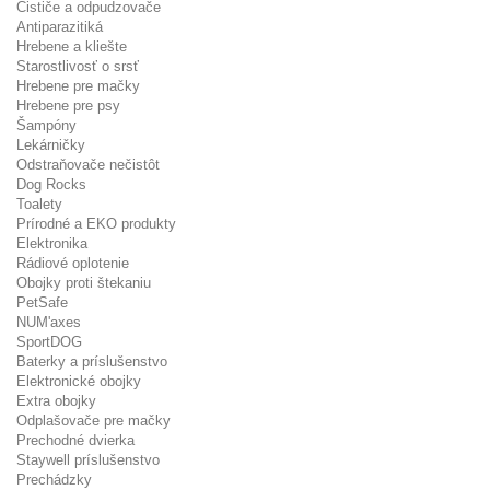
Čističe a odpudzovače
Antiparazitiká
Hrebene a kliešte
Starostlivosť o srsť
Hrebene pre mačky
Hrebene pre psy
Šampóny
Lekárničky
Odstraňovače nečistôt
Dog Rocks
Toalety
Prírodné a EKO produkty
Elektronika
Rádiové oplotenie
Obojky proti štekaniu
PetSafe
NUM'axes
SportDOG
Baterky a príslušenstvo
Elektronické obojky
Extra obojky
Odplašovače pre mačky
Prechodné dvierka
Staywell príslušenstvo
Prechádzky