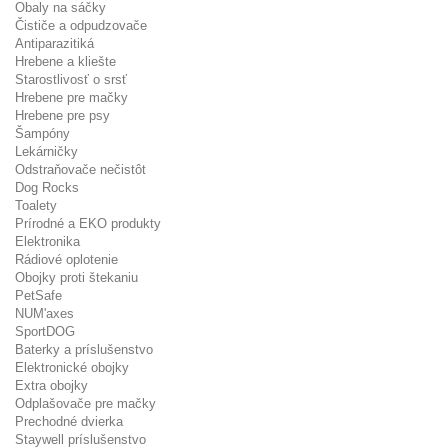
Obaly na sáčky
Čističe a odpudzovače
Antiparazitiká
Hrebene a kliešte
Starostlivosť o srsť
Hrebene pre mačky
Hrebene pre psy
Šampóny
Lekárničky
Odstraňovače nečistôt
Dog Rocks
Toalety
Prírodné a EKO produkty
Elektronika
Rádiové oplotenie
Obojky proti štekaniu
PetSafe
NUM'axes
SportDOG
Baterky a príslušenstvo
Elektronické obojky
Extra obojky
Odplašovače pre mačky
Prechodné dvierka
Staywell príslušenstvo