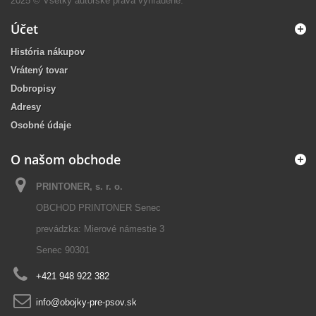
2025 © Všetky autorské práva vyhradené.
Účet
História nákupov
Vrátený tovar
Dobropisy
Adresy
Osobné údaje
O našom obchode
PRINTONER, s. r. o.
OBCHOD PRINTONER Senec
prevádzka: Mierové námestie 3
Senec 90301
+421 948 922 382
info@obojky-pre-psov.sk