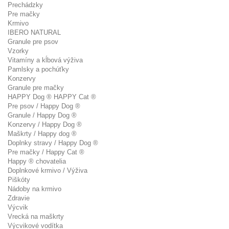
Prechádzky
Pre mačky
Krmivo
IBERO NATURAL
Granule pre psov
Vzorky
Vitamíny a kĺbová výživa
Pamlsky a pochúťky
Konzervy
Granule pre mačky
HAPPY Dog ® HAPPY Cat ®
Pre psov / Happy Dog ®
Granule / Happy Dog ®
Konzervy / Happy Dog ®
Maškrty / Happy dog ®
Doplnky stravy / Happy Dog ®
Pre mačky / Happy Cat ®
Happy ® chovatelia
Doplnkové krmivo / Výživa
Piškóty
Nádoby na krmivo
Zdravie
Výcvik
Vrecká na maškrty
Výcvikové vodítka