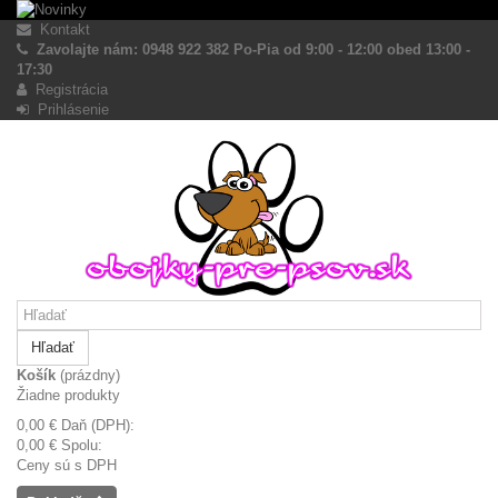
Kontakt
Zavolajte nám: 0948 922 382 Po-Pia od 9:00 - 12:00 obed 13:00 -
17:30
Registrácia
Prihlásenie
Hľadať
Košík
(prázdny)
Žiadne produkty
0,00 €
Daň (DPH):
0,00 €
Spolu:
Ceny sú s DPH