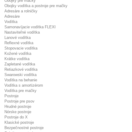
Obojky pre mačky
Obojky vodítka a postroje pre mačky
Adresáre a rolničky
Adresáre
Vodítka
Samonavíjacie vodítka FLEXI
Nastaviteľné vodítka
Lanové vodítka
Reflexné vodítka
Stopovacie vodítka
Kožené vodítka
Krátke vodítka
Zapletané vodítka
Retiazkové vodítka
Swarowski vodítka
Vodítka na behanie
Vodítka s amortizérom
Vodítka pre mačky
Postroje
Postroje pre psov
Hrudné postroje
Nórske postroje
Postroje do X
Klasické postroje
Bezpečnostné postroje