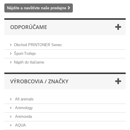
Nájdite a navštívte naše predajne
ODPORÚČAME
Obchod PRINTONER Senec
Šport-Trofeje
Náplň do tlačiarne
VÝROBCOVIA / ZNAČKY
All animals
Animology
Animonda
AQUA