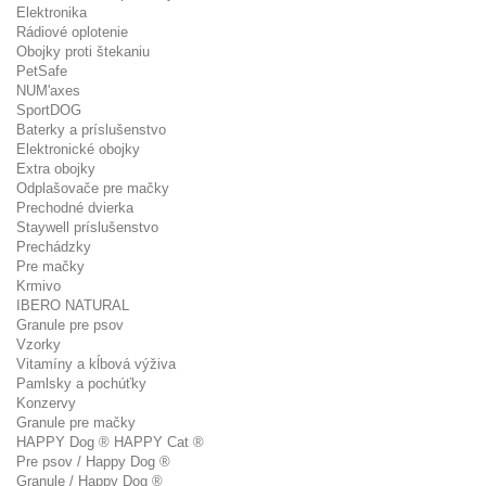
Elektronika
Rádiové oplotenie
Obojky proti štekaniu
PetSafe
NUM'axes
SportDOG
Baterky a príslušenstvo
Elektronické obojky
Extra obojky
Odplašovače pre mačky
Prechodné dvierka
Staywell príslušenstvo
Prechádzky
Pre mačky
Krmivo
IBERO NATURAL
Granule pre psov
Vzorky
Vitamíny a kĺbová výživa
Pamlsky a pochúťky
Konzervy
Granule pre mačky
HAPPY Dog ® HAPPY Cat ®
Pre psov / Happy Dog ®
Granule / Happy Dog ®