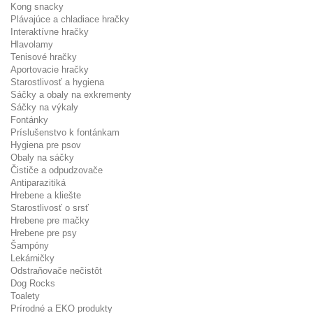
Kong snacky
Plávajúce a chladiace hračky
Interaktívne hračky
Hlavolamy
Tenisové hračky
Aportovacie hračky
Starostlivosť a hygiena
Sáčky a obaly na exkrementy
Sáčky na výkaly
Fontánky
Príslušenstvo k fontánkam
Hygiena pre psov
Obaly na sáčky
Čističe a odpudzovače
Antiparazitiká
Hrebene a kliešte
Starostlivosť o srsť
Hrebene pre mačky
Hrebene pre psy
Šampóny
Lekárničky
Odstraňovače nečistôt
Dog Rocks
Toalety
Prírodné a EKO produkty