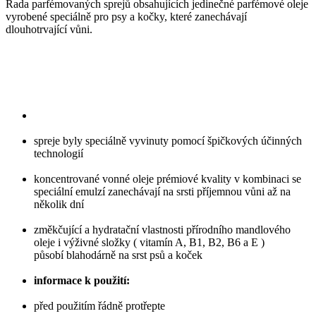
Řada parfémovaných sprejů obsahujících jedinečné parfémové oleje
vyrobené speciálně pro psy a kočky, které zanechávají
dlouhotrvající vůni.
spreje byly speciálně vyvinuty pomocí špičkových účinných
technologií
koncentrované vonné oleje prémiové kvality v kombinaci se
speciální emulzí zanechávají na srsti příjemnou vůni až na
několik dní
změkčující a hydratační vlastnosti přírodního mandlového
oleje i výživné složky ( vitamín A, B1, B2, B6 a E )
působí blahodárně na srst psů a koček
informace k použití:
před použitím řádně protřepte