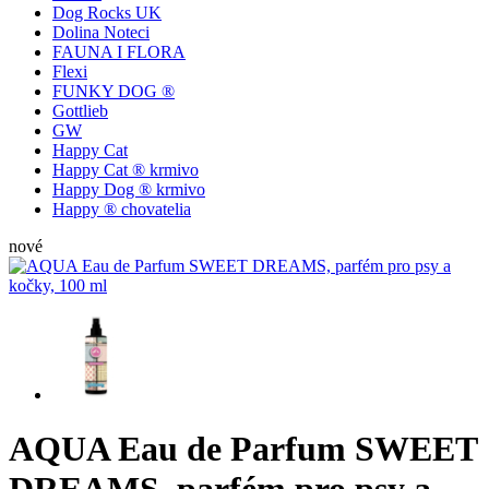
Dog Rocks UK
Dolina Noteci
FAUNA I FLORA
Flexi
FUNKY DOG ®
Gottlieb
GW
Happy Cat
Happy Cat ® krmivo
Happy Dog ® krmivo
Happy ® chovatelia
nové
AQUA Eau de Parfum SWEET
DREAMS, parfém pro psy a