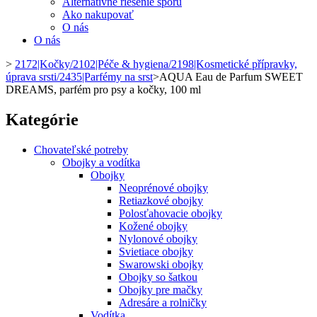
Alternatívne riešenie sporu
Ako nakupovať
O nás
O nás
>
2172|Kočky/2102|Péče & hygiena/2198|Kosmetické přípravky,
úprava srsti/2435|Parfémy na srst
>
AQUA Eau de Parfum SWEET
DREAMS, parfém pro psy a kočky, 100 ml
Kategórie
Chovateľské potreby
Obojky a vodítka
Obojky
Neoprénové obojky
Retiazkové obojky
Polosťahovacie obojky
Kožené obojky
Nylonové obojky
Svietiace obojky
Swarowski obojky
Obojky so šatkou
Obojky pre mačky
Adresáre a rolničky
Vodítka