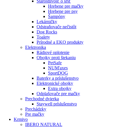
Starostlivosť o srsť
Hrebene pre mačky
Hrebene pre psy
Šampóny
Lekárničky
Odstraňovače nečistôt
Dog Rocks
Toalety
Prírodné a EKO produkty
Elektronika
Rádiové oplotenie
Obojky proti štekaniu
PetSafe
NUM'axes
SportDOG
Baterky a príslušenstvo
Elektronické obojky
Extra obojky
Odplašovače pre mačky
Prechodné dvierka
Staywell príslušenstvo
Prechádzky
Pre mačky
Krmivo
IBERO NATURAL