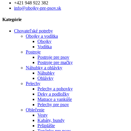
+421 948 922 382
info@obojky-pre-psov.sk
Kategórie
Chovateľské potreby
Obojky a vodítka
Obojky
Vodítka
Postroje
Postroje pre psov
Postroje pre mačky
Náhubky a ohlávky
Náhubky
Ohlávky
Pelechy
Pelechy a pohovky
Deky a podložky
Matrace a vankúše
Pelechy pre psov
Oblečenie
Vesty
Kabáty, bundy
Pršiplášte
Topánky pre psov