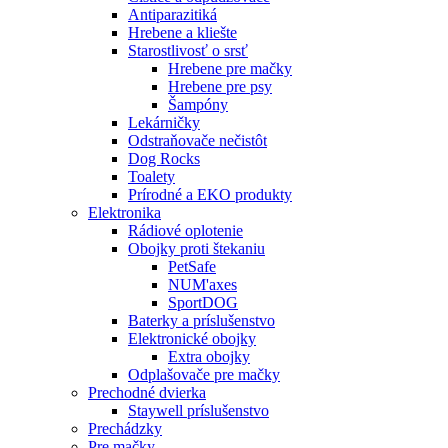
Antiparazitiká
Hrebene a kliešte
Starostlivosť o srsť
Hrebene pre mačky
Hrebene pre psy
Šampóny
Lekárničky
Odstraňovače nečistôt
Dog Rocks
Toalety
Prírodné a EKO produkty
Elektronika
Rádiové oplotenie
Obojky proti štekaniu
PetSafe
NUM'axes
SportDOG
Baterky a príslušenstvo
Elektronické obojky
Extra obojky
Odplašovače pre mačky
Prechodné dvierka
Staywell príslušenstvo
Prechádzky
Pre mačky