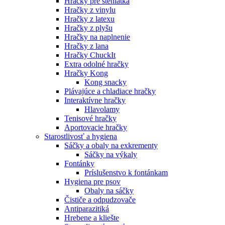
Hračky pre šteniatka
Hračky z vinylu
Hračky z latexu
Hračky z plyšu
Hračky na naplnenie
Hračky z lana
Hračky ChuckIt
Extra odolné hračky
Hračky Kong
Kong snacky
Plávajúce a chladiace hračky
Interaktívne hračky
Hlavolamy
Tenisové hračky
Aportovacie hračky
Starostlivosť a hygiena
Sáčky a obaly na exkrementy
Sáčky na výkaly
Fontánky
Príslušenstvo k fontánkam
Hygiena pre psov
Obaly na sáčky
Čističe a odpudzovače
Antiparazitiká
Hrebene a kliešte