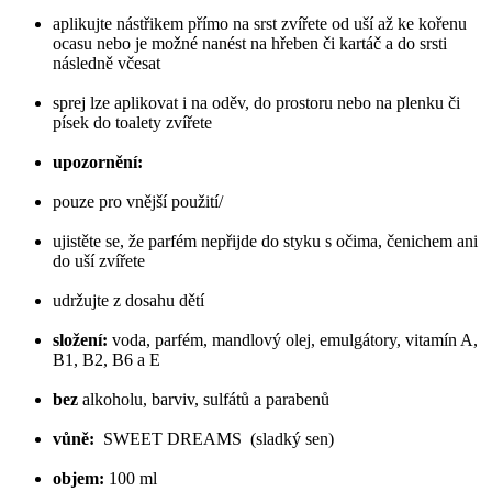
aplikujte nástřikem přímo na srst zvířete od uší až ke kořenu
ocasu nebo je možné nanést na hřeben či kartáč a do srsti
následně včesat
sprej lze aplikovat i na oděv, do prostoru nebo na plenku či
písek do toalety zvířete
upozornění:
pouze pro vnější použití/
ujistěte se, že parfém nepřijde do styku s očima, čenichem ani
do uší zvířete
udržujte z dosahu dětí
složení:
voda, parfém, mandlový olej, emulgátory, vitamín A,
B1, B2, B6 a E
bez
alkoholu, barviv, sulfátů a parabenů
vůně:
SWEET DREAMS (sladký sen)
objem:
100 ml