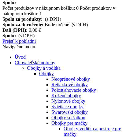
Spolu:
Počet produktov v nákupnom košíku:
0
Počet produktov v
nákupnom košíku: 1
Spolu za produkty:
(s DPH)
Spolu za doručenie:
Bude určené (s DPH)
Daň (DPH):
0,00 €
Spolu:
(s DPH)
Prejsť k pokladni
Navigačné menu
Úvod
Chovateľské potreby
Obojky a vodítka
Obojky
Neoprénové obojky
Retiazkové obojky
Polosťahovacie obojky
Kožené obojky
Nylonové obojky
Svietiace obojky
Swarowski obojky
Obojky so šatkou
Obojky pre mačky
Obojky vodítka a postroje pre
mačky