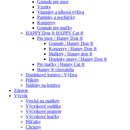
Granule pre psov
Vzorky
Vitamíny a kĺbová výživa
Pamlsky a pochúťky
Konzervy
Granule pre mačky
HAPPY Dog ® HAPPY Cat ®
Pre psov / Happy Dog ®
Granule / Happy Dog ®
Konzervy / Happy Dog ®
Maškrty / Happy dog ®
Doplnky stravy / Happy Dog ®
Pre mačky / Happy Cat ®
Happy ® chovatelia
Doplnkové krmivo / Výživa
Piškóty
Nádoby na krmivo
Zdravie
Výcvik
Vrecká na maškrty
Výcvikové vodítka
Výcvikové postroje
Výcvikové hračky
Píšťalky
Clickery