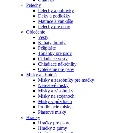
Pelechy
Pelechy a pohovky
Deky a podložky
Matrace a vankúše
Pelechy pre psov
Oblečenie
Vesty
Kabáty, bundy
Pršiplášte
Topánky pre psov
Chladiace vesty
Chladiace nákrčníky
Oblečenie pre psov
Misky a kŕmídlá
Misky a zasobníky pre mačky
Nerezové misky
Misky a zásobníky
Misky na stojanoch
Misky v púzdrach
Protihltacie misky
Plastové misky
Hračky
Hračky pre psov
Hračky z gumy