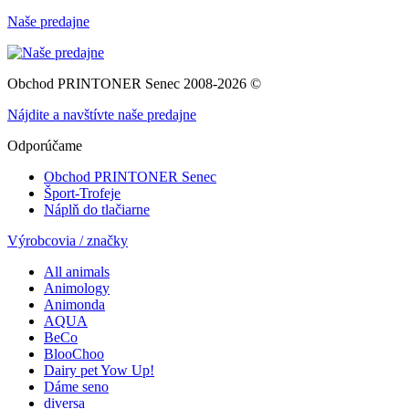
Naše predajne
Obchod PRINTONER Senec 2008-2026 ©
Nájdite a navštívte naše predajne
Odporúčame
Obchod PRINTONER Senec
Šport-Trofeje
Náplň do tlačiarne
Výrobcovia / značky
All animals
Animology
Animonda
AQUA
BeCo
BlooChoo
Dairy pet Yow Up!
Dáme seno
diversa