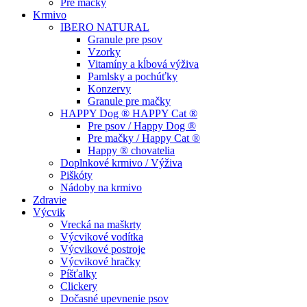
Pre mačky
Krmivo
IBERO NATURAL
Granule pre psov
Vzorky
Vitamíny a kĺbová výživa
Pamlsky a pochúťky
Konzervy
Granule pre mačky
HAPPY Dog ® HAPPY Cat ®
Pre psov / Happy Dog ®
Pre mačky / Happy Cat ®
Happy ® chovatelia
Doplnkové krmivo / Výživa
Piškóty
Nádoby na krmivo
Zdravie
Výcvik
Vrecká na maškrty
Výcvikové vodítka
Výcvikové postroje
Výcvikové hračky
Píšťalky
Clickery
Dočasné upevnenie psov