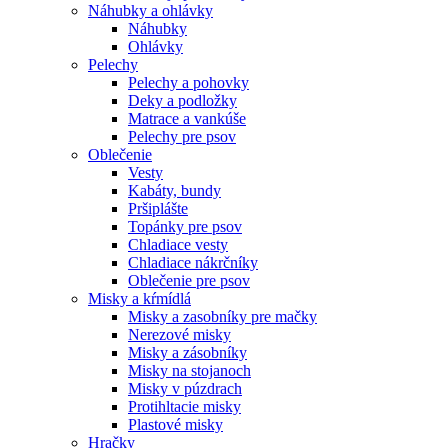
Náhubky a ohlávky
Náhubky
Ohlávky
Pelechy
Pelechy a pohovky
Deky a podložky
Matrace a vankúše
Pelechy pre psov
Oblečenie
Vesty
Kabáty, bundy
Pršiplášte
Topánky pre psov
Chladiace vesty
Chladiace nákrčníky
Oblečenie pre psov
Misky a kŕmídlá
Misky a zasobníky pre mačky
Nerezové misky
Misky a zásobníky
Misky na stojanoch
Misky v púzdrach
Protihltacie misky
Plastové misky
Hračky