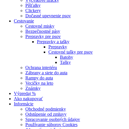
Výcvikové hračky
Píšťalky
Clickery
Dočasné upevnenie psov
Cestovanie
Cestovné misky
Bezpečnostné pásy
Prepravky pre psov
Prepravky a tašky
Prepravky
Cestovné tašky pre psov
Batohy
Tašky
Ochrana interiéru
Zábrany a siete do auta
Rampy do auta
Vecičky na leto
Známky
Výpredaj %
Ako nakupovať
Informácie
Obchodné podmienky
Odstúpenie od zmluvy
Spracovanie osobných údajov
Používanie súborov Cookies