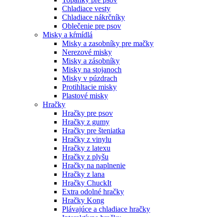
Chladiace vesty
Chladiace nákrčníky
Oblečenie pre psov
Misky a kŕmídlá
Misky a zasobníky pre mačky
Nerezové misky
Misky a zásobníky
Misky na stojanoch
Misky v púzdrach
Protihltacie misky
Plastové misky
Hračky
Hračky pre psov
Hračky z gumy
Hračky pre šteniatka
Hračky z vinylu
Hračky z latexu
Hračky z plyšu
Hračky na naplnenie
Hračky z lana
Hračky ChuckIt
Extra odolné hračky
Hračky Kong
Plávajúce a chladiace hračky