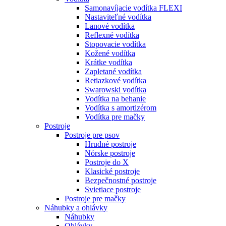
Samonavíjacie vodítka FLEXI
Nastaviteľné vodítka
Lanové vodítka
Reflexné vodítka
Stopovacie vodítka
Kožené vodítka
Krátke vodítka
Zapletané vodítka
Retiazkové vodítka
Swarowski vodítka
Vodítka na behanie
Vodítka s amortizérom
Vodítka pre mačky
Postroje
Postroje pre psov
Hrudné postroje
Nórske postroje
Postroje do X
Klasické postroje
Bezpečnostné postroje
Svietiace postroje
Postroje pre mačky
Náhubky a ohlávky
Náhubky
Ohlávky