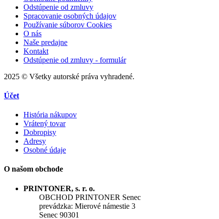
Odstúpenie od zmluvy
Spracovanie osobných údajov
Používanie súborov Cookies
O nás
Naše predajne
Kontakt
Odstúpenie od zmluvy - formulár
2025 © Všetky autorské práva vyhradené.
Účet
História nákupov
Vrátený tovar
Dobropisy
Adresy
Osobné údaje
O našom obchode
PRINTONER, s. r. o.
OBCHOD PRINTONER Senec
prevádzka: Mierové námestie 3
Senec 90301