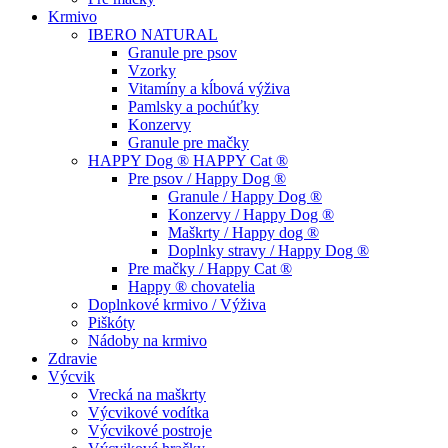
Krmivo
IBERO NATURAL
Granule pre psov
Vzorky
Vitamíny a kĺbová výživa
Pamlsky a pochúťky
Konzervy
Granule pre mačky
HAPPY Dog ® HAPPY Cat ®
Pre psov / Happy Dog ®
Granule / Happy Dog ®
Konzervy / Happy Dog ®
Maškrty / Happy dog ®
Doplnky stravy / Happy Dog ®
Pre mačky / Happy Cat ®
Happy ® chovatelia
Doplnkové krmivo / Výživa
Piškóty
Nádoby na krmivo
Zdravie
Výcvik
Vrecká na maškrty
Výcvikové vodítka
Výcvikové postroje