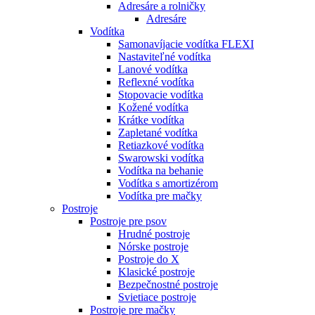
Adresáre a rolničky
Adresáre
Vodítka
Samonavíjacie vodítka FLEXI
Nastaviteľné vodítka
Lanové vodítka
Reflexné vodítka
Stopovacie vodítka
Kožené vodítka
Krátke vodítka
Zapletané vodítka
Retiazkové vodítka
Swarowski vodítka
Vodítka na behanie
Vodítka s amortizérom
Vodítka pre mačky
Postroje
Postroje pre psov
Hrudné postroje
Nórske postroje
Postroje do X
Klasické postroje
Bezpečnostné postroje
Svietiace postroje
Postroje pre mačky