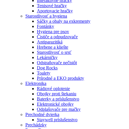
Interaktívne hračky
Tenisové hračky
Aportovacie hračky
Starostlivosť a hygiena
Sáčky a obaly na exkrementy
Fontánky
Hygiena pre psov
Čističe a odpudzovače
Antiparazitiká
Hrebene a kliešte
Starostlivosť o srsť
Lekárničky
Odstraňovače nečistôt
Dog Rocks
Toalety
Prírodné a EKO produkty
Elektronika
Rádiové oplotenie
Obojky proti štekaniu
Baterky a príslušenstvo
Elektronické obojky
Odplašovače pre mačky
Prechodné dvierka
Staywell príslušenstvo
Prechádzky