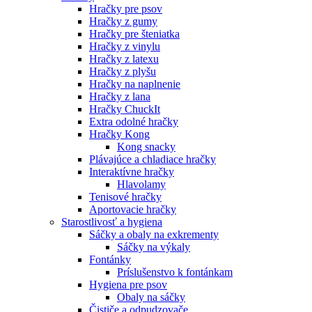
Hračky pre psov
Hračky z gumy
Hračky pre šteniatka
Hračky z vinylu
Hračky z latexu
Hračky z plyšu
Hračky na naplnenie
Hračky z lana
Hračky ChuckIt
Extra odolné hračky
Hračky Kong
Kong snacky
Plávajúce a chladiace hračky
Interaktívne hračky
Hlavolamy
Tenisové hračky
Aportovacie hračky
Starostlivosť a hygiena
Sáčky a obaly na exkrementy
Sáčky na výkaly
Fontánky
Príslušenstvo k fontánkam
Hygiena pre psov
Obaly na sáčky
Čističe a odpudzovače