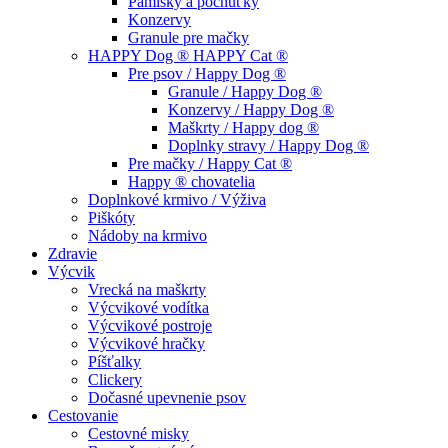
Pamlsky a pochúťky
Konzervy
Granule pre mačky
HAPPY Dog ® HAPPY Cat ®
Pre psov / Happy Dog ®
Granule / Happy Dog ®
Konzervy / Happy Dog ®
Maškrty / Happy dog ®
Doplnky stravy / Happy Dog ®
Pre mačky / Happy Cat ®
Happy ® chovatelia
Doplnkové krmivo / Výživa
Piškóty
Nádoby na krmivo
Zdravie
Výcvik
Vrecká na maškrty
Výcvikové vodítka
Výcvikové postroje
Výcvikové hračky
Píšťalky
Clickery
Dočasné upevnenie psov
Cestovanie
Cestovné misky