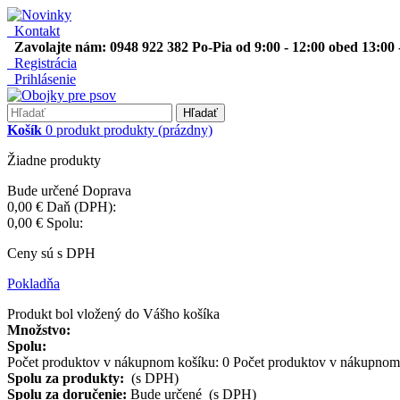
Kontakt
Zavolajte nám: 0948 922 382 Po-Pia od 9:00 - 12:00 obed 13:00 
Registrácia
Prihlásenie
Hľadať
Košík
0
produkt
produkty
(prázdny)
Žiadne produkty
Bude určené
Doprava
0,00 €
Daň (DPH):
0,00 €
Spolu:
Ceny sú s DPH
Pokladňa
Produkt bol vložený do Vášho košíka
Množstvo:
Spolu:
Počet produktov v nákupnom košíku:
0
Počet produktov v nákupnom 
Spolu za produkty:
(s DPH)
Spolu za doručenie:
Bude určené (s DPH)