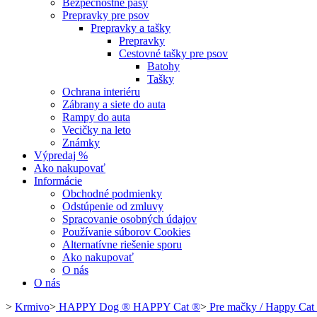
Bezpečnostné pásy
Prepravky pre psov
Prepravky a tašky
Prepravky
Cestovné tašky pre psov
Batohy
Tašky
Ochrana interiéru
Zábrany a siete do auta
Rampy do auta
Vecičky na leto
Známky
Výpredaj %
Ako nakupovať
Informácie
Obchodné podmienky
Odstúpenie od zmluvy
Spracovanie osobných údajov
Používanie súborov Cookies
Alternatívne riešenie sporu
Ako nakupovať
O nás
O nás
>
Krmivo
>
HAPPY Dog ® HAPPY Cat ®
>
Pre mačky / Happy Cat