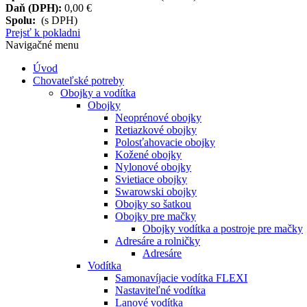
Daň (DPH):
0,00 €
Spolu:
(s DPH)
Prejsť k pokladni
Navigačné menu
Úvod
Chovateľské potreby
Obojky a vodítka
Obojky
Neoprénové obojky
Retiazkové obojky
Polosťahovacie obojky
Kožené obojky
Nylonové obojky
Svietiace obojky
Swarowski obojky
Obojky so šatkou
Obojky pre mačky
Obojky vodítka a postroje pre mačky
Adresáre a rolničky
Adresáre
Vodítka
Samonavíjacie vodítka FLEXI
Nastaviteľné vodítka
Lanové vodítka