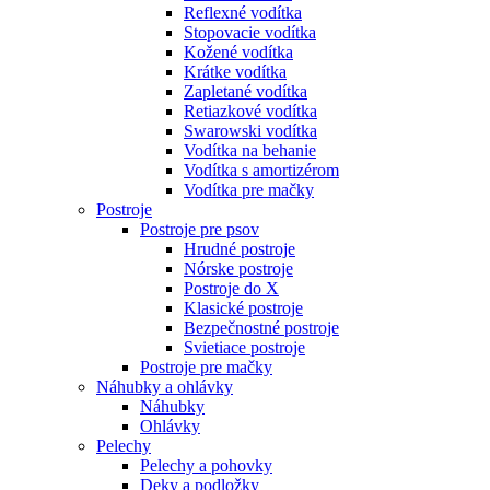
Reflexné vodítka
Stopovacie vodítka
Kožené vodítka
Krátke vodítka
Zapletané vodítka
Retiazkové vodítka
Swarowski vodítka
Vodítka na behanie
Vodítka s amortizérom
Vodítka pre mačky
Postroje
Postroje pre psov
Hrudné postroje
Nórske postroje
Postroje do X
Klasické postroje
Bezpečnostné postroje
Svietiace postroje
Postroje pre mačky
Náhubky a ohlávky
Náhubky
Ohlávky
Pelechy
Pelechy a pohovky
Deky a podložky