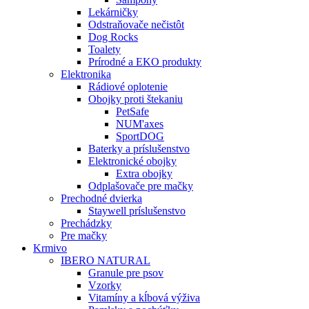
Lekárničky
Odstraňovače nečistôt
Dog Rocks
Toalety
Prírodné a EKO produkty
Elektronika
Rádiové oplotenie
Obojky proti štekaniu
PetSafe
NUM'axes
SportDOG
Baterky a príslušenstvo
Elektronické obojky
Extra obojky
Odplašovače pre mačky
Prechodné dvierka
Staywell príslušenstvo
Prechádzky
Pre mačky
Krmivo
IBERO NATURAL
Granule pre psov
Vzorky
Vitamíny a kĺbová výživa