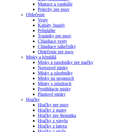
Matrace a vankúše
Pelechy pre psov
Oblečenie
Vesty
Kabáty, bundy
Pršiplášte
Topánky pre psov
Chladiace vesty
Chladiace nákrčníky
Oblečenie pre psov
Misky a kŕmídlá
Misky a zasobníky pre mačky
Nerezové misky
Misky a zásobníky
Misky na stojanoch
Misky v púzdrach
Protihltacie misky
Plastové misky
Hračky
Hračky pre psov
Hračky z gumy
Hračky pre šteniatka
Hračky z vinylu
Hračky z latexu
Hračky z plyšu