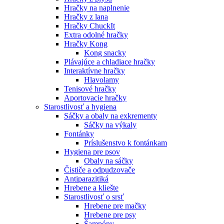
Hračky na naplnenie
Hračky z lana
Hračky ChuckIt
Extra odolné hračky
Hračky Kong
Kong snacky
Plávajúce a chladiace hračky
Interaktívne hračky
Hlavolamy
Tenisové hračky
Aportovacie hračky
Starostlivosť a hygiena
Sáčky a obaly na exkrementy
Sáčky na výkaly
Fontánky
Príslušenstvo k fontánkam
Hygiena pre psov
Obaly na sáčky
Čističe a odpudzovače
Antiparazitiká
Hrebene a kliešte
Starostlivosť o srsť
Hrebene pre mačky
Hrebene pre psy
Šampóny