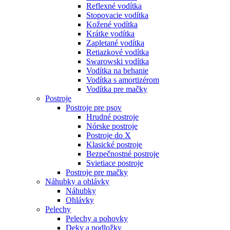
Reflexné vodítka
Stopovacie vodítka
Kožené vodítka
Krátke vodítka
Zapletané vodítka
Retiazkové vodítka
Swarowski vodítka
Vodítka na behanie
Vodítka s amortizérom
Vodítka pre mačky
Postroje
Postroje pre psov
Hrudné postroje
Nórske postroje
Postroje do X
Klasické postroje
Bezpečnostné postroje
Svietiace postroje
Postroje pre mačky
Náhubky a ohlávky
Náhubky
Ohlávky
Pelechy
Pelechy a pohovky
Deky a podložky