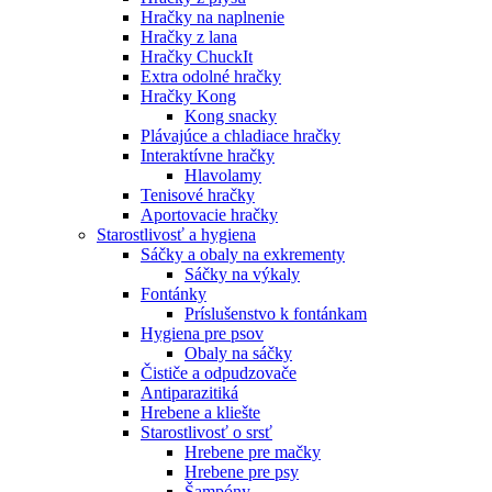
Hračky na naplnenie
Hračky z lana
Hračky ChuckIt
Extra odolné hračky
Hračky Kong
Kong snacky
Plávajúce a chladiace hračky
Interaktívne hračky
Hlavolamy
Tenisové hračky
Aportovacie hračky
Starostlivosť a hygiena
Sáčky a obaly na exkrementy
Sáčky na výkaly
Fontánky
Príslušenstvo k fontánkam
Hygiena pre psov
Obaly na sáčky
Čističe a odpudzovače
Antiparazitiká
Hrebene a kliešte
Starostlivosť o srsť
Hrebene pre mačky
Hrebene pre psy
Šampóny