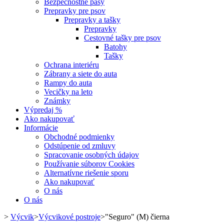
Bezpečnostné pásy
Prepravky pre psov
Prepravky a tašky
Prepravky
Cestovné tašky pre psov
Batohy
Tašky
Ochrana interiéru
Zábrany a siete do auta
Rampy do auta
Vecičky na leto
Známky
Výpredaj %
Ako nakupovať
Informácie
Obchodné podmienky
Odstúpenie od zmluvy
Spracovanie osobných údajov
Používanie súborov Cookies
Alternatívne riešenie sporu
Ako nakupovať
O nás
O nás
>
Výcvik
>
Výcvikové postroje
>
"Seguro" (M) čierna