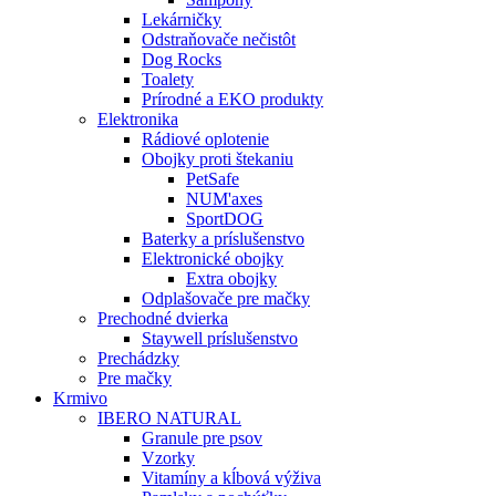
Lekárničky
Odstraňovače nečistôt
Dog Rocks
Toalety
Prírodné a EKO produkty
Elektronika
Rádiové oplotenie
Obojky proti štekaniu
PetSafe
NUM'axes
SportDOG
Baterky a príslušenstvo
Elektronické obojky
Extra obojky
Odplašovače pre mačky
Prechodné dvierka
Staywell príslušenstvo
Prechádzky
Pre mačky
Krmivo
IBERO NATURAL
Granule pre psov
Vzorky
Vitamíny a kĺbová výživa