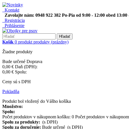
Kontakt
Zavolajte nám: 0948 922 382 Po-Pia od 9:00 - 12:00 obed 13:00 
Registrácia
Prihlásenie
Hľadať
Košík
0
produkt
produkty
(prázdny)
Žiadne produkty
Bude určené
Doprava
0,00 €
Daň (DPH):
0,00 €
Spolu:
Ceny sú s DPH
Pokladňa
Produkt bol vložený do Vášho košíka
Množstvo:
Spolu:
Počet produktov v nákupnom košíku:
0
Počet produktov v nákupnom 
Spolu za produkty:
(s DPH)
Spolu za doručenie:
Bude určené (s DPH)