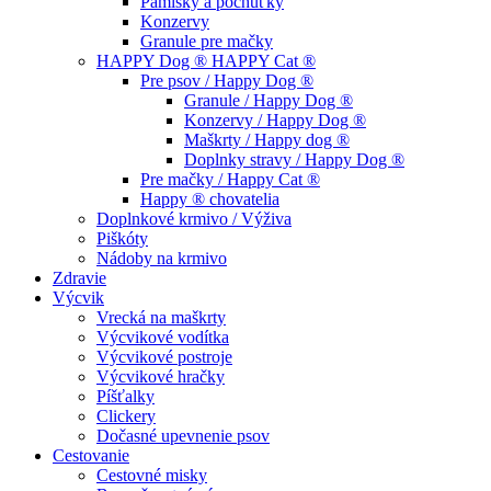
Pamlsky a pochúťky
Konzervy
Granule pre mačky
HAPPY Dog ® HAPPY Cat ®
Pre psov / Happy Dog ®
Granule / Happy Dog ®
Konzervy / Happy Dog ®
Maškrty / Happy dog ®
Doplnky stravy / Happy Dog ®
Pre mačky / Happy Cat ®
Happy ® chovatelia
Doplnkové krmivo / Výživa
Piškóty
Nádoby na krmivo
Zdravie
Výcvik
Vrecká na maškrty
Výcvikové vodítka
Výcvikové postroje
Výcvikové hračky
Píšťalky
Clickery
Dočasné upevnenie psov
Cestovanie
Cestovné misky