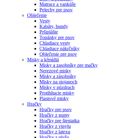
Matrace a vankúše
Pelechy pre psov
Oblečenie
Vesty
Kabáty, bundy
Pršiplášte
Topánky pre psov
Chladiace vesty
Chladiace nákrčníky
Oblečenie pre psov
Misky a kŕmídlá
Misky a zasobníky pre mačky
Nerezové misky
Misky a zásobníky
Misky na stojanoch
Misky v púzdrach
Protihltacie misky
Plastové misky
Hračky
Hračky pre psov
Hračky z gumy
Hračky pre šteniatka
Hračky z vinylu
Hračky z latexu
Hračky z plyšu