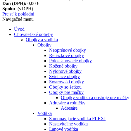
Daň (DPH):
0,00 €
Spolu:
(s DPH)
Prejsť k pokladni
Navigačné menu
Úvod
Chovateľské potreby
Obojky a vodítka
Obojky
Neoprénové obojky
Retiazkové obojky
Polosťahovacie obojky
Kožené obojky
Nylonové obojky
Svietiace obojky
Swarowski obojky
Obojky so šatkou
Obojky pre mačky
Obojky vodítka a postroje pre mačky
Adresáre a rolničky
Adresáre
Vodítka
Samonavíjacie vodítka FLEXI
Nastaviteľné vodítka
Lanové vodítka