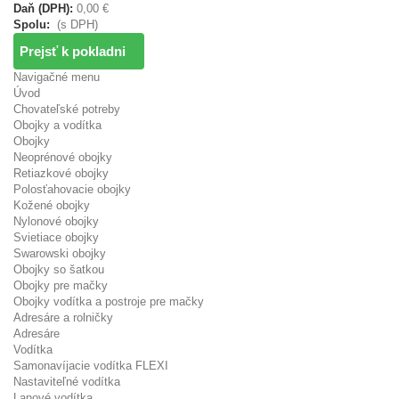
Daň (DPH):
0,00 €
Spolu:
(s DPH)
Prejsť k pokladni
Navigačné menu
Úvod
Chovateľské potreby
Obojky a vodítka
Obojky
Neoprénové obojky
Retiazkové obojky
Polosťahovacie obojky
Kožené obojky
Nylonové obojky
Svietiace obojky
Swarowski obojky
Obojky so šatkou
Obojky pre mačky
Obojky vodítka a postroje pre mačky
Adresáre a rolničky
Adresáre
Vodítka
Samonavíjacie vodítka FLEXI
Nastaviteľné vodítka
Lanové vodítka