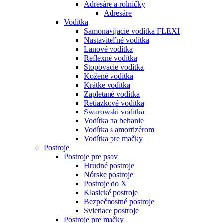
Adresáre a rolničky
Adresáre
Vodítka
Samonavíjacie vodítka FLEXI
Nastaviteľné vodítka
Lanové vodítka
Reflexné vodítka
Stopovacie vodítka
Kožené vodítka
Krátke vodítka
Zapletané vodítka
Retiazkové vodítka
Swarowski vodítka
Vodítka na behanie
Vodítka s amortizérom
Vodítka pre mačky
Postroje
Postroje pre psov
Hrudné postroje
Nórske postroje
Postroje do X
Klasické postroje
Bezpečnostné postroje
Svietiace postroje
Postroje pre mačky