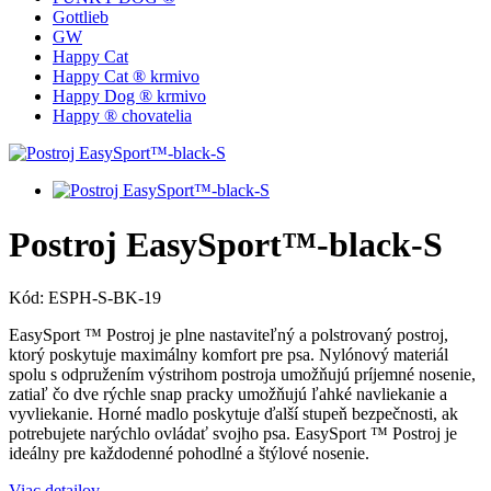
Gottlieb
GW
Happy Cat
Happy Cat ® krmivo
Happy Dog ® krmivo
Happy ® chovatelia
Postroj EasySport™-black-S
Kód:
ESPH-S-BK-19
EasySport ™ Postroj je plne nastaviteľný a polstrovaný postroj,
ktorý poskytuje maximálny komfort pre psa. Nylónový materiál
spolu s odpružením výstrihom postroja umožňujú príjemné nosenie,
zatiaľ čo dve rýchle snap pracky umožňujú ľahké navliekanie a
vyvliekanie. Horné madlo poskytuje ďalší stupeň bezpečnosti, ak
potrebujete narýchlo ovládať svojho psa. EasySport ™ Postroj je
ideálny pre každodenné pohodlné a štýlové nosenie.
Viac detailov