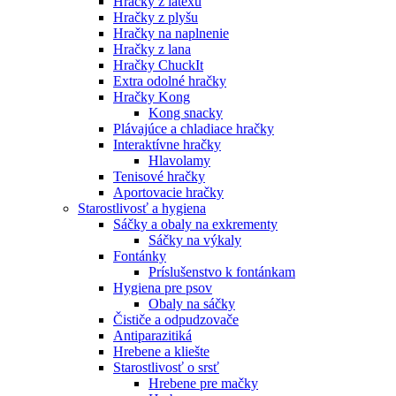
Hračky z latexu
Hračky z plyšu
Hračky na naplnenie
Hračky z lana
Hračky ChuckIt
Extra odolné hračky
Hračky Kong
Kong snacky
Plávajúce a chladiace hračky
Interaktívne hračky
Hlavolamy
Tenisové hračky
Aportovacie hračky
Starostlivosť a hygiena
Sáčky a obaly na exkrementy
Sáčky na výkaly
Fontánky
Príslušenstvo k fontánkam
Hygiena pre psov
Obaly na sáčky
Čističe a odpudzovače
Antiparazitiká
Hrebene a kliešte
Starostlivosť o srsť
Hrebene pre mačky