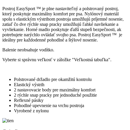
Postroj EasySport ™ je plne nastaviteľný a polstrovaný postroj,
ktorý poskytuje maximálny komfort pre psa. Nylónový materiál
spolu s elastickým výstrihom postroja umožňujú príjemné nosenie,
zatiaľ čo dve rýchle snap pracky umožňujú ľahké navliekanie a
vyvliekanie. Horné madlo poskytuje ďalší stupeň bezpečnosti, ak
potrebujete narýchlo ovládať svojho psa. Postroj EasySport ™ je
ideálny pre každodenné pohodlné a štýlové nosenie.
Balenie neobsahuje vodítko.
Vyberte si správnu veľkosť v záložke "Veľkostná tabuľka".
Polstrované držadlo pre okamžitú kontrolu
Elastický výstrih
2 nastavovacie body pre maximálny komfort
2 rýchle snap pracky pre jednoduché použitie
Reflexné pásiky
Pohodlné upevnenie na vrchu postroja
Vyrobené z nylonu