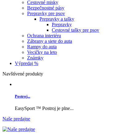
Cestovné misky
Bezpečnostné pásy
Prepravky pre psov
Prepravky a tašky
Prepravky
Cestovné tašky pre psov
Ochrana interiéru
Zábrany a siete do auta
Rampy do auta
Vecičky na leto
Známky
Výpredaj %
Navštívené produkty
Postroj...
EasySport ™ Postroj je plne...
Naše predajne