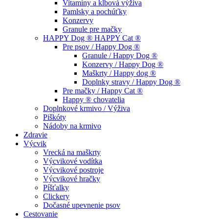
Vitamíny a kĺbová výživa
Pamlsky a pochúťky
Konzervy
Granule pre mačky
HAPPY Dog ® HAPPY Cat ®
Pre psov / Happy Dog ®
Granule / Happy Dog ®
Konzervy / Happy Dog ®
Maškrty / Happy dog ®
Doplnky stravy / Happy Dog ®
Pre mačky / Happy Cat ®
Happy ® chovatelia
Doplnkové krmivo / Výživa
Piškóty
Nádoby na krmivo
Zdravie
Výcvik
Vrecká na maškrty
Výcvikové vodítka
Výcvikové postroje
Výcvikové hračky
Píšťalky
Clickery
Dočasné upevnenie psov
Cestovanie