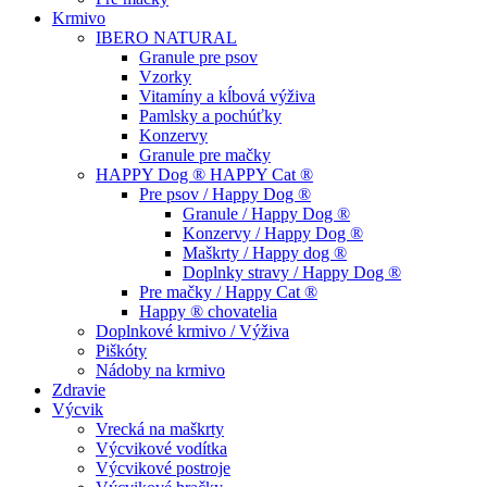
Krmivo
IBERO NATURAL
Granule pre psov
Vzorky
Vitamíny a kĺbová výživa
Pamlsky a pochúťky
Konzervy
Granule pre mačky
HAPPY Dog ® HAPPY Cat ®
Pre psov / Happy Dog ®
Granule / Happy Dog ®
Konzervy / Happy Dog ®
Maškrty / Happy dog ®
Doplnky stravy / Happy Dog ®
Pre mačky / Happy Cat ®
Happy ® chovatelia
Doplnkové krmivo / Výživa
Piškóty
Nádoby na krmivo
Zdravie
Výcvik
Vrecká na maškrty
Výcvikové vodítka
Výcvikové postroje