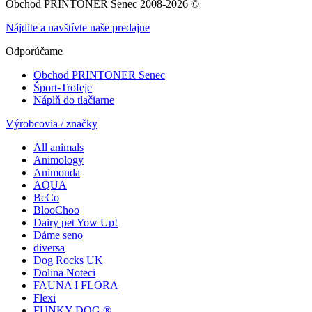
Obchod PRINTONER Senec 2008-2026 ©
Nájdite a navštívte naše predajne
Odporúčame
Obchod PRINTONER Senec
Šport-Trofeje
Náplň do tlačiarne
Výrobcovia / značky
All animals
Animology
Animonda
AQUA
BeCo
BlooChoo
Dairy pet Yow Up!
Dáme seno
diversa
Dog Rocks UK
Dolina Noteci
FAUNA I FLORA
Flexi
FUNKY DOG ®