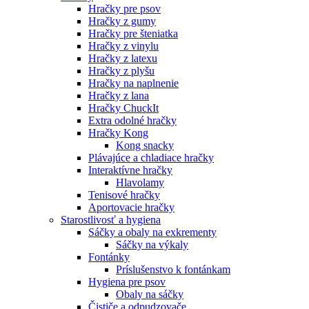
Hračky pre psov
Hračky z gumy
Hračky pre šteniatka
Hračky z vinylu
Hračky z latexu
Hračky z plyšu
Hračky na naplnenie
Hračky z lana
Hračky ChuckIt
Extra odolné hračky
Hračky Kong
Kong snacky
Plávajúce a chladiace hračky
Interaktívne hračky
Hlavolamy
Tenisové hračky
Aportovacie hračky
Starostlivosť a hygiena
Sáčky a obaly na exkrementy
Sáčky na výkaly
Fontánky
Príslušenstvo k fontánkam
Hygiena pre psov
Obaly na sáčky
Čističe a odpudzovače