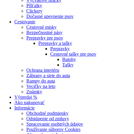
Výcvikové hračky
Píšťalky
Clickery
Dočasné upevnenie psov
Cestovanie
Cestovné misky
Bezpečnostné pásy
Prepravky pre psov
Prepravky a tašky
Prepravky
Cestovné tašky pre psov
Batohy
Tašky
Ochrana interiéru
Zábrany a siete do auta
Rampy do auta
Vecičky na leto
Známky
Výpredaj %
Ako nakupovať
Informácie
Obchodné podmienky
Odstúpenie od zmluvy
Spracovanie osobných údajov
Používanie súborov Cookies