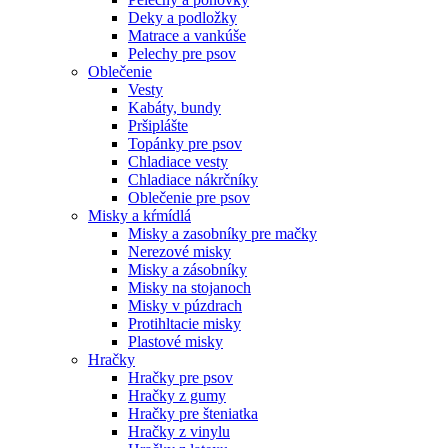
Deky a podložky
Matrace a vankúše
Pelechy pre psov
Oblečenie
Vesty
Kabáty, bundy
Pršiplášte
Topánky pre psov
Chladiace vesty
Chladiace nákrčníky
Oblečenie pre psov
Misky a kŕmídlá
Misky a zasobníky pre mačky
Nerezové misky
Misky a zásobníky
Misky na stojanoch
Misky v púzdrach
Protihltacie misky
Plastové misky
Hračky
Hračky pre psov
Hračky z gumy
Hračky pre šteniatka
Hračky z vinylu