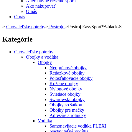
Alternatívne riešenie sporu
Ako nakupovať
O nás
O nás
>
Chovateľské potreby
>
Postroje
>
Postroj EasySport™-black-S
Kategórie
Chovateľské potreby
Obojky a vodítka
Obojky
Neoprénové obojky
Retiazkové obojky
Polosťahovacie obojky
Kožené obojky
Nylonové obojky
Svietiace obojky
Swarowski obojky
Obojky so šatkou
Obojky pre mačky
Adresáre a rolničky
Vodítka
Samonavíjacie vodítka FLEXI
Nastaviteľné vodítka