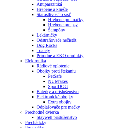
Antiparazitiká
Hrebene a kliešte
Starostlivosť o srsť
Hrebene pre mačky
Hrebene pre psy
Šampóny
Lekárničky
Odstraňovače nečistôt
Dog Rocks
Toalety
Prírodné a EKO produkty
Elektronika
Rádiové oplotenie
Obojky proti štekaniu
PetSafe
NUM'axes
SportDOG
Baterky a príslušenstvo
Elektronické obojky
Extra obojky
Odplašovače pre mačky
Prechodné dvierka
Staywell príslušenstvo
Prechádzky
Pre mačky