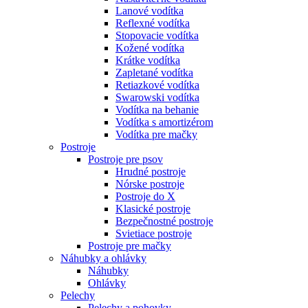
Lanové vodítka
Reflexné vodítka
Stopovacie vodítka
Kožené vodítka
Krátke vodítka
Zapletané vodítka
Retiazkové vodítka
Swarowski vodítka
Vodítka na behanie
Vodítka s amortizérom
Vodítka pre mačky
Postroje
Postroje pre psov
Hrudné postroje
Nórske postroje
Postroje do X
Klasické postroje
Bezpečnostné postroje
Svietiace postroje
Postroje pre mačky
Náhubky a ohlávky
Náhubky
Ohlávky
Pelechy
Pelechy a pohovky