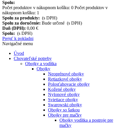
Spolu:
Počet produktov v nákupnom košíku:
0
Počet produktov v
nákupnom košíku: 1
Spolu za produkty:
(s DPH)
Spolu za doručenie:
Bude určené (s DPH)
Daň (DPH):
0,00 €
Spolu:
(s DPH)
Prejsť k pokladni
Navigačné menu
Úvod
Chovateľské potreby
Obojky a vodítka
Obojky
Neoprénové obojky
Retiazkové obojky
Polosťahovacie obojky
Kožené obojky
Nylonové obojky
Svietiace obojky
Swarowski obojky
Obojky so šatkou
Obojky pre mačky
Obojky vodítka a postroje pre
mačky