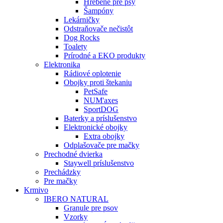
Hrebene pre psy
Šampóny
Lekárničky
Odstraňovače nečistôt
Dog Rocks
Toalety
Prírodné a EKO produkty
Elektronika
Rádiové oplotenie
Obojky proti štekaniu
PetSafe
NUM'axes
SportDOG
Baterky a príslušenstvo
Elektronické obojky
Extra obojky
Odplašovače pre mačky
Prechodné dvierka
Staywell príslušenstvo
Prechádzky
Pre mačky
Krmivo
IBERO NATURAL
Granule pre psov
Vzorky