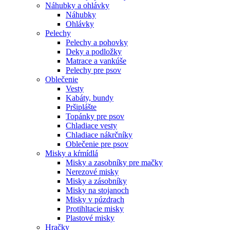
Náhubky a ohlávky
Náhubky
Ohlávky
Pelechy
Pelechy a pohovky
Deky a podložky
Matrace a vankúše
Pelechy pre psov
Oblečenie
Vesty
Kabáty, bundy
Pršiplášte
Topánky pre psov
Chladiace vesty
Chladiace nákrčníky
Oblečenie pre psov
Misky a kŕmídlá
Misky a zasobníky pre mačky
Nerezové misky
Misky a zásobníky
Misky na stojanoch
Misky v púzdrach
Protihltacie misky
Plastové misky
Hračky