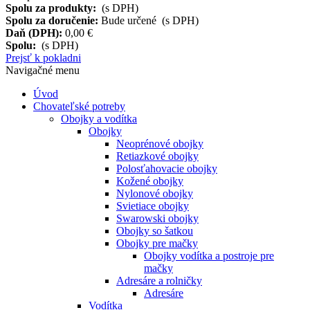
Spolu za produkty:
(s DPH)
Spolu za doručenie:
Bude určené (s DPH)
Daň (DPH):
0,00 €
Spolu:
(s DPH)
Prejsť k pokladni
Navigačné menu
Úvod
Chovateľské potreby
Obojky a vodítka
Obojky
Neoprénové obojky
Retiazkové obojky
Polosťahovacie obojky
Kožené obojky
Nylonové obojky
Svietiace obojky
Swarowski obojky
Obojky so šatkou
Obojky pre mačky
Obojky vodítka a postroje pre
mačky
Adresáre a rolničky
Adresáre
Vodítka