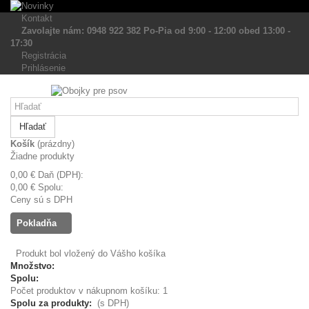
Kontakt
Zavolajte nám: 0948 922 382 Po-Pia od 9:00 - 12:00 obed 13:00 -
17:30
Registrácia
Prihlásenie
Hľadať
Košík
(prázdny)
Žiadne produkty
0,00 €
Daň (DPH):
0,00 €
Spolu:
Ceny sú s DPH
Pokladňa
Produkt bol vložený do Vášho košíka
Množstvo:
Spolu:
Počet produktov v nákupnom košíku: 1
Spolu za produkty:
(s DPH)