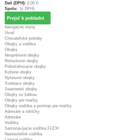
Daň (DPH):
0,00 €
Spolu:
(s DPH)
Prejsť k pokladni
Navigačné menu
Úvod
Chovateľské potreby
Obojky a vodítka
Obojky
Neoprénové obojky
Retiazkové obojky
Polosťahovacie obojky
Kožené obojky
Nylonové obojky
Svietiace obojky
Swarowski obojky
Obojky so šatkou
Obojky pre mačky
Obojky vodítka a postroje pre mačky
Adresáre a rolničky
Adresáre
Vodítka
Samonavíjacie vodítka FLEXI
Nastaviteľné vodítka
Lanové vodítka