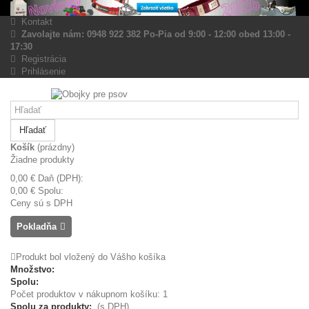
Kontakt
Zavolajte nám: 0948 922 382 Po-Pia od 9:00 - 12:00 obed 13:00 -
17:30
Registrácia
Prihlásenie
Hľadať
Košík
(prázdny)
Žiadne produkty
0,00 €
Daň (DPH):
0,00 €
Spolu:
Ceny sú s DPH
Pokladňa
Produkt bol vložený do Vášho košíka
Množstvo:
Spolu:
Počet produktov v nákupnom košíku: 1
Spolu za produkty:
(s DPH)