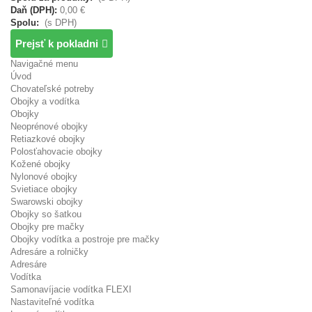
Daň (DPH):
0,00 €
Spolu:
(s DPH)
Prejsť k pokladni
Navigačné menu
Úvod
Chovateľské potreby
Obojky a vodítka
Obojky
Neoprénové obojky
Retiazkové obojky
Polosťahovacie obojky
Kožené obojky
Nylonové obojky
Svietiace obojky
Swarowski obojky
Obojky so šatkou
Obojky pre mačky
Obojky vodítka a postroje pre mačky
Adresáre a rolničky
Adresáre
Vodítka
Samonavíjacie vodítka FLEXI
Nastaviteľné vodítka