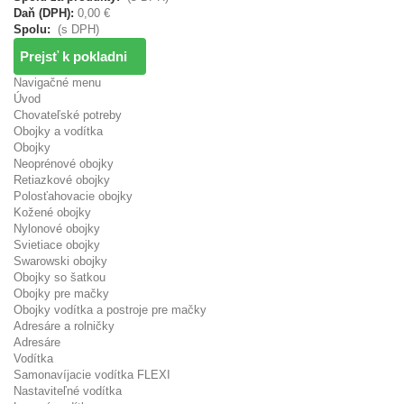
Daň (DPH):
0,00 €
Spolu:
(s DPH)
Prejsť k pokladni
Navigačné menu
Úvod
Chovateľské potreby
Obojky a vodítka
Obojky
Neoprénové obojky
Retiazkové obojky
Polosťahovacie obojky
Kožené obojky
Nylonové obojky
Svietiace obojky
Swarowski obojky
Obojky so šatkou
Obojky pre mačky
Obojky vodítka a postroje pre mačky
Adresáre a rolničky
Adresáre
Vodítka
Samonavíjacie vodítka FLEXI
Nastaviteľné vodítka