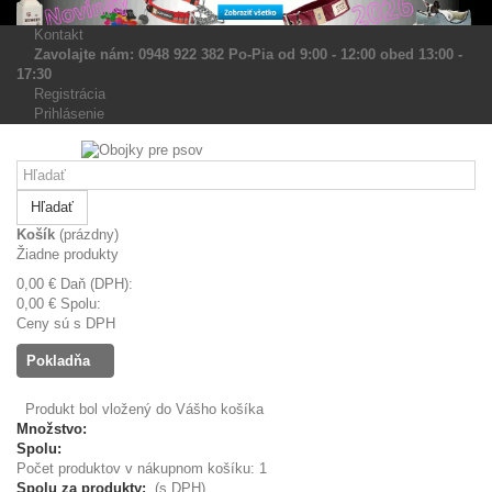
Kontakt
Zavolajte nám: 0948 922 382 Po-Pia od 9:00 - 12:00 obed 13:00 -
17:30
Registrácia
Prihlásenie
Hľadať
Košík
(prázdny)
Žiadne produkty
0,00 €
Daň (DPH):
0,00 €
Spolu:
Ceny sú s DPH
Pokladňa
Produkt bol vložený do Vášho košíka
Množstvo:
Spolu:
Počet produktov v nákupnom košíku: 1
Spolu za produkty:
(s DPH)