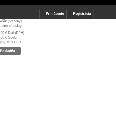
Prihlásenie
Registrácia
ošík
(prázdny)
iadne produkty
,00 €
Daň (DPH):
,00 €
Spolu:
eny sú s DPH
Pokladňa