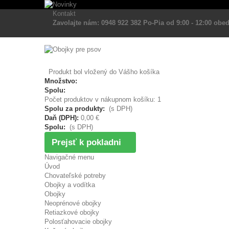
Kontakt
Zavolajte nám: 0948 922 382 Po-Pia od 9:00 - 12:00 obed
Produkt bol vložený do Vášho košíka
Množstvo:
Spolu:
Počet produktov v nákupnom košíku: 1
Spolu za produkty:
(s DPH)
Daň (DPH):
0,00 €
Spolu:
(s DPH)
Prejsť k pokladni
Navigačné menu
Úvod
Chovateľské potreby
Obojky a vodítka
Obojky
Neoprénové obojky
Retiazkové obojky
Polosťahovacie obojky