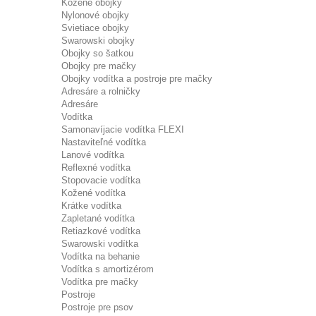
Kožené obojky
Nylonové obojky
Svietiace obojky
Swarowski obojky
Obojky so šatkou
Obojky pre mačky
Obojky vodítka a postroje pre mačky
Adresáre a rolničky
Adresáre
Vodítka
Samonavíjacie vodítka FLEXI
Nastaviteľné vodítka
Lanové vodítka
Reflexné vodítka
Stopovacie vodítka
Kožené vodítka
Krátke vodítka
Zapletané vodítka
Retiazkové vodítka
Swarowski vodítka
Vodítka na behanie
Vodítka s amortizérom
Vodítka pre mačky
Postroje
Postroje pre psov