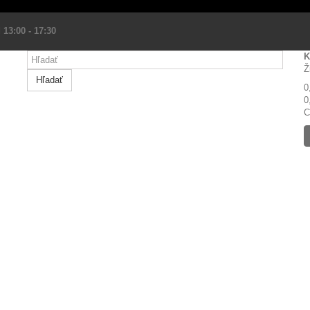
 13:00 - 17:30
K
Ž
Hľadať
0
0
C