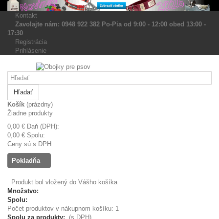
Kontakt
Zavolajte nám: 0948 922 382 Po-Pia od 9:00 - 12:00 obed 13:00 -
17:30
Registrácia
Prihlásenie
Hľadať
Košík
(prázdny)
Žiadne produkty
0,00 €
Daň (DPH):
0,00 €
Spolu:
Ceny sú s DPH
Pokladňa
Produkt bol vložený do Vášho košíka
Množstvo:
Spolu:
Počet produktov v nákupnom košíku: 1
Spolu za produkty:
(s DPH)