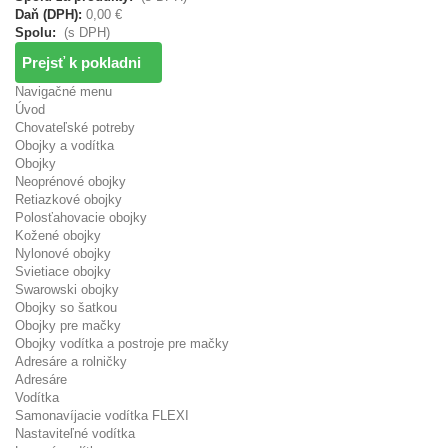
Daň (DPH):
0,00 €
Spolu:
(s DPH)
Prejsť k pokladni
Navigačné menu
Úvod
Chovateľské potreby
Obojky a vodítka
Obojky
Neoprénové obojky
Retiazkové obojky
Polosťahovacie obojky
Kožené obojky
Nylonové obojky
Svietiace obojky
Swarowski obojky
Obojky so šatkou
Obojky pre mačky
Obojky vodítka a postroje pre mačky
Adresáre a rolničky
Adresáre
Vodítka
Samonavíjacie vodítka FLEXI
Nastaviteľné vodítka