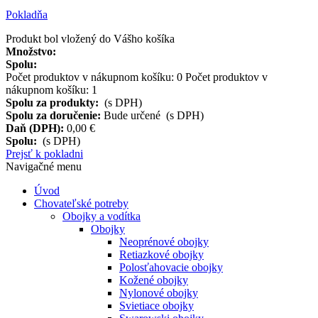
Pokladňa
Produkt bol vložený do Vášho košíka
Množstvo:
Spolu:
Počet produktov v nákupnom košíku:
0
Počet produktov v
nákupnom košíku: 1
Spolu za produkty:
(s DPH)
Spolu za doručenie:
Bude určené (s DPH)
Daň (DPH):
0,00 €
Spolu:
(s DPH)
Prejsť k pokladni
Navigačné menu
Úvod
Chovateľské potreby
Obojky a vodítka
Obojky
Neoprénové obojky
Retiazkové obojky
Polosťahovacie obojky
Kožené obojky
Nylonové obojky
Svietiace obojky