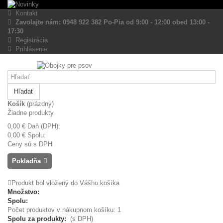
Kontakt
Zavolajte nám: 0948 922 382 Po-Pia od 9:00 - 12:00 obed 13:00 -
17:30
Registrácia
Prihlásenie
Hľadať
Košík
(prázdny)
Žiadne produkty
0,00 €
Daň (DPH):
0,00 €
Spolu:
Ceny sú s DPH
Pokladňa
Produkt bol vložený do Vášho košíka
Množstvo:
Spolu:
Počet produktov v nákupnom košíku: 1
Spolu za produkty:
(s DPH)