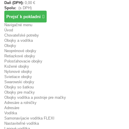
Daň (DPH):
0,00 €
Spolu:
(s DPH)
Prejsť k pokladni
Navigačné menu
Úvod
Chovateľské potreby
Obojky a vodítka
Obojky
Neoprénové obojky
Retiazkové obojky
Polosťahovacie obojky
Kožené obojky
Nylonové obojky
Svietiace obojky
Swarowski obojky
Obojky so šatkou
Obojky pre mačky
Obojky vodítka a postroje pre mačky
Adresáre a rolničky
Adresáre
Vodítka
Samonavíjacie vodítka FLEXI
Nastaviteľné vodítka
Lanové vodítka