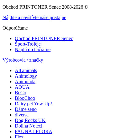
Obchod PRINTONER Senec 2008-2026 ©
Nájdite a navštívte naše predajne
Odporúčame
Obchod PRINTONER Senec
Šport-Trofeje
Náplň do tlačiarne
Výrobcovia / značky
All animals
Animology
Animonda
AQUA
BeCo
BlooChoo
Dairy pet Yow Up!
Dáme seno
diversa
Dog Rocks UK
Dolina Noteci
FAUNA I FLORA
Flexi