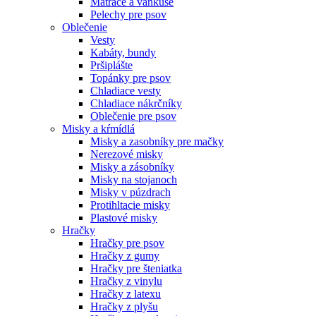
Matrace a vankúše
Pelechy pre psov
Oblečenie
Vesty
Kabáty, bundy
Pršiplášte
Topánky pre psov
Chladiace vesty
Chladiace nákrčníky
Oblečenie pre psov
Misky a kŕmídlá
Misky a zasobníky pre mačky
Nerezové misky
Misky a zásobníky
Misky na stojanoch
Misky v púzdrach
Protihltacie misky
Plastové misky
Hračky
Hračky pre psov
Hračky z gumy
Hračky pre šteniatka
Hračky z vinylu
Hračky z latexu
Hračky z plyšu