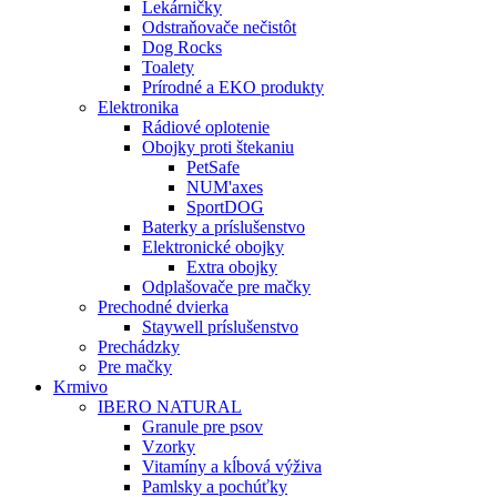
Lekárničky
Odstraňovače nečistôt
Dog Rocks
Toalety
Prírodné a EKO produkty
Elektronika
Rádiové oplotenie
Obojky proti štekaniu
PetSafe
NUM'axes
SportDOG
Baterky a príslušenstvo
Elektronické obojky
Extra obojky
Odplašovače pre mačky
Prechodné dvierka
Staywell príslušenstvo
Prechádzky
Pre mačky
Krmivo
IBERO NATURAL
Granule pre psov
Vzorky
Vitamíny a kĺbová výživa
Pamlsky a pochúťky