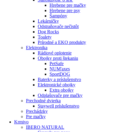
Hrebene pre mačky
Hrebene pre psy
Šampóny
Lekárničky
Odstraňovače nečistôt
Dog Rocks
Toalety
Prírodné a EKO produkty
Elektronika
Rádiové oplotenie
Obojky proti štekaniu
PetSafe
NUM'axes
SportDOG
Baterky a príslušenstvo
Elektronické obojky
Extra obojky
Odplašovače pre mačky
Prechodné dvierka
Staywell príslušenstvo
Prechádzky
Pre mačky
Krmivo
IBERO NATURAL