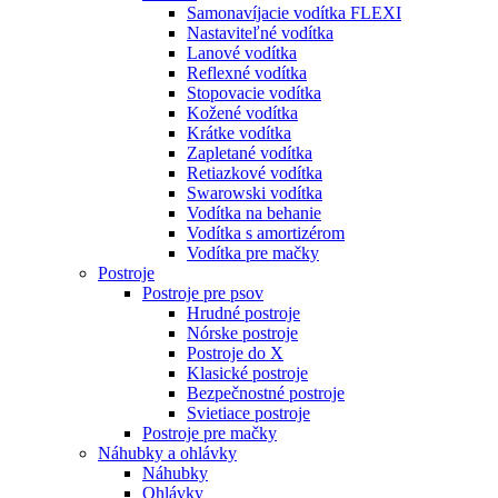
Samonavíjacie vodítka FLEXI
Nastaviteľné vodítka
Lanové vodítka
Reflexné vodítka
Stopovacie vodítka
Kožené vodítka
Krátke vodítka
Zapletané vodítka
Retiazkové vodítka
Swarowski vodítka
Vodítka na behanie
Vodítka s amortizérom
Vodítka pre mačky
Postroje
Postroje pre psov
Hrudné postroje
Nórske postroje
Postroje do X
Klasické postroje
Bezpečnostné postroje
Svietiace postroje
Postroje pre mačky
Náhubky a ohlávky
Náhubky
Ohlávky