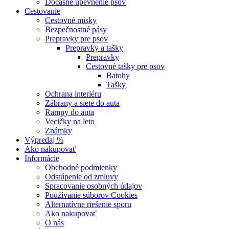
Dočasné upevnenie psov
Cestovanie
Cestovné misky
Bezpečnostné pásy
Prepravky pre psov
Prepravky a tašky
Prepravky
Cestovné tašky pre psov
Batohy
Tašky
Ochrana interiéru
Zábrany a siete do auta
Rampy do auta
Vecičky na leto
Známky
Výpredaj %
Ako nakupovať
Informácie
Obchodné podmienky
Odstúpenie od zmluvy
Spracovanie osobných údajov
Používanie súborov Cookies
Alternatívne riešenie sporu
Ako nakupovať
O nás