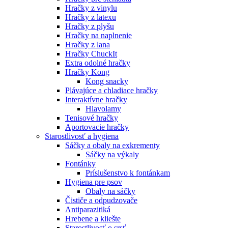
Hračky z vinylu
Hračky z latexu
Hračky z plyšu
Hračky na naplnenie
Hračky z lana
Hračky ChuckIt
Extra odolné hračky
Hračky Kong
Kong snacky
Plávajúce a chladiace hračky
Interaktívne hračky
Hlavolamy
Tenisové hračky
Aportovacie hračky
Starostlivosť a hygiena
Sáčky a obaly na exkrementy
Sáčky na výkaly
Fontánky
Príslušenstvo k fontánkam
Hygiena pre psov
Obaly na sáčky
Čističe a odpudzovače
Antiparazitiká
Hrebene a kliešte
Starostlivosť o srsť