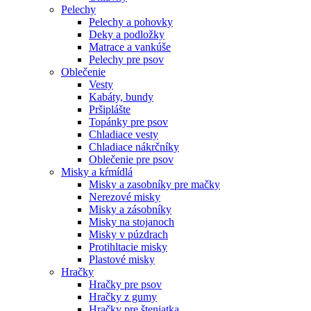
Pelechy
Pelechy a pohovky
Deky a podložky
Matrace a vankúše
Pelechy pre psov
Oblečenie
Vesty
Kabáty, bundy
Pršiplášte
Topánky pre psov
Chladiace vesty
Chladiace nákrčníky
Oblečenie pre psov
Misky a kŕmídlá
Misky a zasobníky pre mačky
Nerezové misky
Misky a zásobníky
Misky na stojanoch
Misky v púzdrach
Protihltacie misky
Plastové misky
Hračky
Hračky pre psov
Hračky z gumy
Hračky pre šteniatka