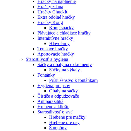
Hračky na naplnenie
Hračky z lana
Hračky ChuckIt
Extra odolné hračky
Hračky Kong
Kong snacky
Plávajúce a chladiace hračky
Interaktívne hračky
Hlavolamy
Tenisové hračky
Aportovacie hračky
Starostlivosť a hygiena
Sáčky a obaly na exkrementy
Sáčky na výkaly
Fontánky
Príslušenstvo k fontánkam
Hygiena pre psov
Obaly na sáčky
Čističe a odpudzovače
Antiparazitiká
Hrebene a kliešte
Starostlivosť o srsť
Hrebene pre mačky
Hrebene pre psy
Šampóny