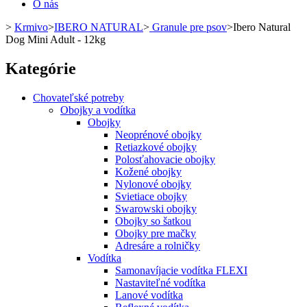
O nás
>
Krmivo
>
IBERO NATURAL
>
Granule pre psov
>
Ibero Natural
Dog Mini Adult - 12kg
Kategórie
Chovateľské potreby
Obojky a vodítka
Obojky
Neoprénové obojky
Retiazkové obojky
Polosťahovacie obojky
Kožené obojky
Nylonové obojky
Svietiace obojky
Swarowski obojky
Obojky so šatkou
Obojky pre mačky
Adresáre a rolničky
Vodítka
Samonavíjacie vodítka FLEXI
Nastaviteľné vodítka
Lanové vodítka