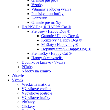
Granule pre psov
Vzorky
Vitamíny a kĺbová výživa
Pamlsky a pochúťky
Konzervy
Granule pre mačky
HAPPY Dog ® HAPPY Cat ®
Pre psov / Happy Dog ®
Granule / Happy Dog ®
Konzervy / Happy Dog ®
Maškrty / Happy dog ®
Doplnky stravy / Happy Dog ®
Pre mačky / Happy Cat ®
Happy ® chovatelia
Doplnkové krmivo / Výživa
Piškóty
Nádoby na krmivo
Zdravie
Výcvik
Vrecká na maškrty
Výcvikové vodítka
Výcvikové postroje
Výcvikové hračky
Píšťalky
Clickery