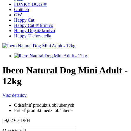
FUNKY DOG ®
Gottlieb
GW
Happy Cat
Happy Cat ® krmivo
Happy Dog ® krmivo
Happy ® chovatelia
Ibero Natural Dog Mini Adult -
12kg
Viac detailov
Odstrániť produkt z obľúbených
Pridať produkt medzi obľúbené
59,62 €
s DPH
Množstvo: