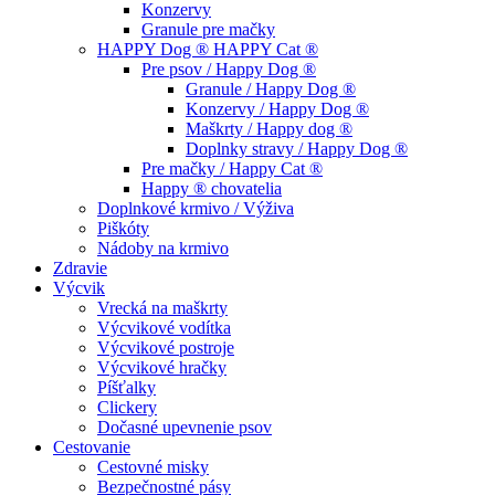
Konzervy
Granule pre mačky
HAPPY Dog ® HAPPY Cat ®
Pre psov / Happy Dog ®
Granule / Happy Dog ®
Konzervy / Happy Dog ®
Maškrty / Happy dog ®
Doplnky stravy / Happy Dog ®
Pre mačky / Happy Cat ®
Happy ® chovatelia
Doplnkové krmivo / Výživa
Piškóty
Nádoby na krmivo
Zdravie
Výcvik
Vrecká na maškrty
Výcvikové vodítka
Výcvikové postroje
Výcvikové hračky
Píšťalky
Clickery
Dočasné upevnenie psov
Cestovanie
Cestovné misky
Bezpečnostné pásy