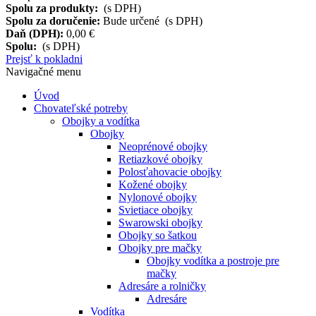
Spolu za produkty:
(s DPH)
Spolu za doručenie:
Bude určené (s DPH)
Daň (DPH):
0,00 €
Spolu:
(s DPH)
Prejsť k pokladni
Navigačné menu
Úvod
Chovateľské potreby
Obojky a vodítka
Obojky
Neoprénové obojky
Retiazkové obojky
Polosťahovacie obojky
Kožené obojky
Nylonové obojky
Svietiace obojky
Swarowski obojky
Obojky so šatkou
Obojky pre mačky
Obojky vodítka a postroje pre
mačky
Adresáre a rolničky
Adresáre
Vodítka