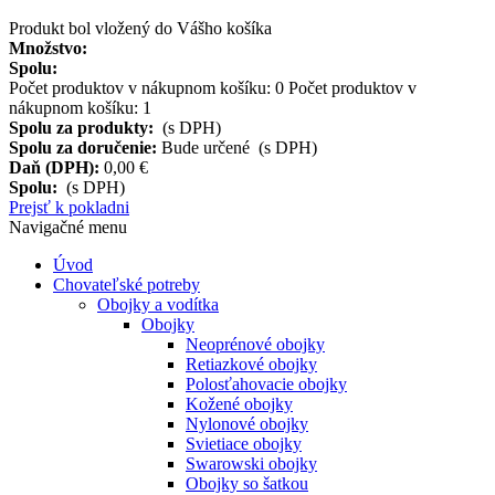
Produkt bol vložený do Vášho košíka
Množstvo:
Spolu:
Počet produktov v nákupnom košíku:
0
Počet produktov v
nákupnom košíku: 1
Spolu za produkty:
(s DPH)
Spolu za doručenie:
Bude určené (s DPH)
Daň (DPH):
0,00 €
Spolu:
(s DPH)
Prejsť k pokladni
Navigačné menu
Úvod
Chovateľské potreby
Obojky a vodítka
Obojky
Neoprénové obojky
Retiazkové obojky
Polosťahovacie obojky
Kožené obojky
Nylonové obojky
Svietiace obojky
Swarowski obojky
Obojky so šatkou