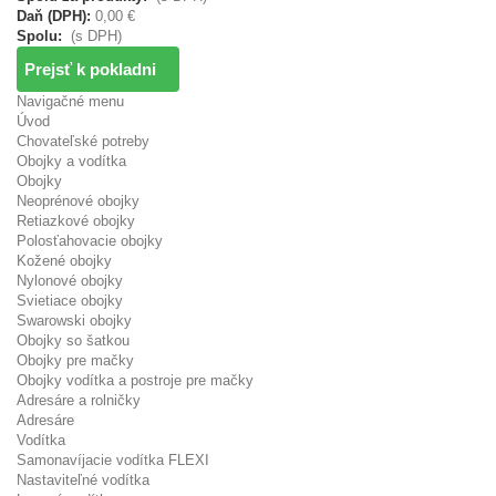
Daň (DPH):
0,00 €
Spolu:
(s DPH)
Prejsť k pokladni
Navigačné menu
Úvod
Chovateľské potreby
Obojky a vodítka
Obojky
Neoprénové obojky
Retiazkové obojky
Polosťahovacie obojky
Kožené obojky
Nylonové obojky
Svietiace obojky
Swarowski obojky
Obojky so šatkou
Obojky pre mačky
Obojky vodítka a postroje pre mačky
Adresáre a rolničky
Adresáre
Vodítka
Samonavíjacie vodítka FLEXI
Nastaviteľné vodítka