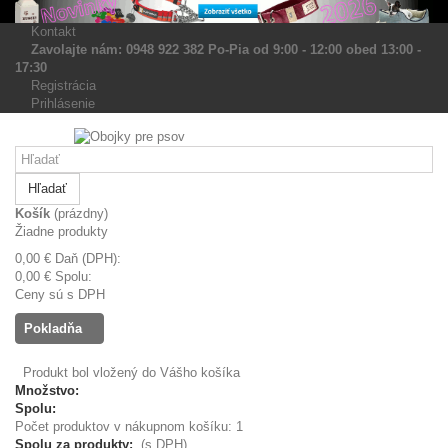
Kontakt
Zavolajte nám: 0948 922 382 Po-Pia od 9:00 - 12:00 obed 13:00 -
17:30
Registrácia
Prihlásenie
Hľadať
Košík
(prázdny)
Žiadne produkty
0,00 €
Daň (DPH):
0,00 €
Spolu:
Ceny sú s DPH
Pokladňa
Produkt bol vložený do Vášho košíka
Množstvo:
Spolu:
Počet produktov v nákupnom košíku: 1
Spolu za produkty:
(s DPH)