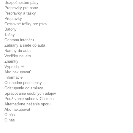
Bezpečnostné pásy
Prepravky pre psov
Prepravky a tašky
Prepravky
Cestovné tašky pre psov
Batohy
Tašky
Ochrana interiéru
Zábrany a siete do auta
Rampy do auta
Vecičky na leto
Známky
Výpredaj %
Ako nakupovať
Informácie
Obchodné podmienky
Odstúpenie od zmluvy
Spracovanie osobných údajov
Používanie súborov Cookies
Alternatívne riešenie sporu
Ako nakupovať
O nás
O nás