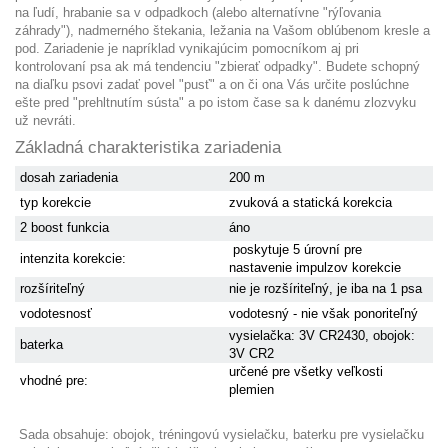
na ľudí, hrabanie sa v odpadkoch (alebo alternatívne "rýľovania
záhrady"), nadmerného štekania, ležania na Vašom oblúbenom kresle a
pod. Zariadenie je napríklad vynikajúcim pomocníkom aj pri
kontrolovaní psa ak má tendenciu "zbierať odpadky". Budete schopný
na diaľku psovi zadať povel "pusť" a on či ona Vás určite poslúchne
ešte pred "prehltnutím sústa" a po istom čase sa k danému zlozvyku
už nevráti.
Základná charakteristika zariadenia
dosah zariadenia
200 m
typ korekcie
zvuková a statická korekcia
2 boost funkcia
áno
poskytuje 5 úrovní pre
intenzita korekcie:
nastavenie impulzov korekcie
rozšíriteľný
nie je rozšíriteľný, je iba na 1 psa
vodotesnosť
vodotesný - nie však ponoriteľný
vysielačka: 3V CR2430, obojok:
baterka
3V CR2
určené pre všetky veľkosti
vhodné pre:
plemien
Sada obsahuje: obojok, tréningovú vysielačku, baterku pre vysielačku