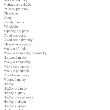
Deky a podložky
Matrace a vankúše
Pelechy pre psov
Oblečenie
Vesty
Kabáty, bundy
Pršiplášte
Topánky pre psov
Chladiace vesty
Chladiace nákrčníky
Oblečenie pre psov
Misky a kŕmídlá
Misky a zasobníky pre mačky
Nerezové misky
Misky a zásobníky
Misky na stojanoch
Misky v púzdrach
Protihltacie misky
Plastové misky
Hračky
Hračky pre psov
Hračky z gumy
Hračky pre šteniatka
Hračky z vinylu
Hračky z latexu