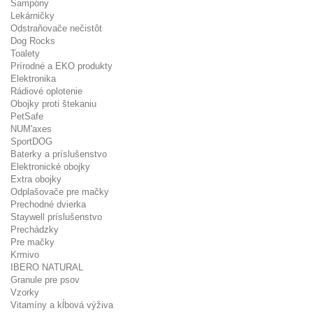
Šampóny
Lekárničky
Odstraňovače nečistôt
Dog Rocks
Toalety
Prírodné a EKO produkty
Elektronika
Rádiové oplotenie
Obojky proti štekaniu
PetSafe
NUM'axes
SportDOG
Baterky a príslušenstvo
Elektronické obojky
Extra obojky
Odplašovače pre mačky
Prechodné dvierka
Staywell príslušenstvo
Prechádzky
Pre mačky
Krmivo
IBERO NATURAL
Granule pre psov
Vzorky
Vitamíny a kĺbová výživa