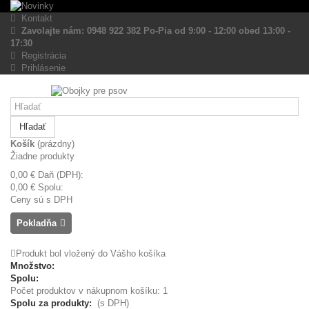
Kontakt
Zavolajte nám: 0948 922 382 Po-Pia od 9:00 - 12:00 obed 13:00 -
17:30
Registrácia
Prihlásenie
Hľadať
Košík
(prázdny)
Žiadne produkty
0,00 €
Daň (DPH):
0,00 €
Spolu:
Ceny sú s DPH
Pokladňa
Produkt bol vložený do Vášho košíka
Množstvo:
Spolu:
Počet produktov v nákupnom košíku: 1
Spolu za produkty:
(s DPH)