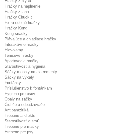
Hračky z plyšu
Hračky na naplnenie
Hračky z lana
Hračky ChuckIt
Extra odolné hračky
Hračky Kong
Kong snacky
Plávajúce a chladiace hračky
Interaktívne hračky
Hlavolamy
Tenisové hračky
Aportovacie hračky
Starostlivosť a hygiena
Sáčky a obaly na exkrementy
Sáčky na výkaly
Fontánky
Príslušenstvo k fontánkam
Hygiena pre psov
Obaly na sáčky
Čističe a odpudzovače
Antiparazitiká
Hrebene a kliešte
Starostlivosť o srsť
Hrebene pre mačky
Hrebene pre psy