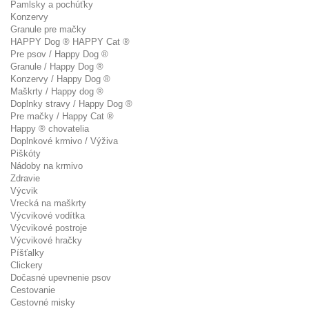
Pamlsky a pochúťky
Konzervy
Granule pre mačky
HAPPY Dog ® HAPPY Cat ®
Pre psov / Happy Dog ®
Granule / Happy Dog ®
Konzervy / Happy Dog ®
Maškrty / Happy dog ®
Doplnky stravy / Happy Dog ®
Pre mačky / Happy Cat ®
Happy ® chovatelia
Doplnkové krmivo / Výživa
Piškóty
Nádoby na krmivo
Zdravie
Výcvik
Vrecká na maškrty
Výcvikové vodítka
Výcvikové postroje
Výcvikové hračky
Píšťalky
Clickery
Dočasné upevnenie psov
Cestovanie
Cestovné misky