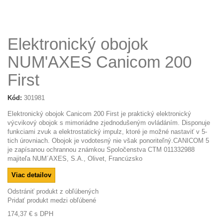
Elektronický obojok
NUM'AXES Canicom 200
First
Kód:
301981
Elektronický obojok Canicom 200 First je praktický elektronický
výcvikový obojok s mimoriádne zjednodušeným ovládáním. Disponuje
funkciami zvuk a elektrostatický impulz, ktoré je možné nastaviť v 5-
tich úrovniach. Obojok je vodotesný nie však ponoriteľný.CANICOM 5
je zapísanou ochrannou známkou Spoločenstva CTM 011332988
majiteľa NUM´AXES, S.A., Olivet, Francúzsko
Viac detailov
Odstrániť produkt z obľúbených
Pridať produkt medzi obľúbené
174,37 €
s DPH