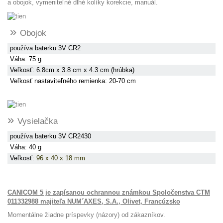
a obojok, vymeniteľné dlhé kolíky korekcie, manuál.
»
Obojok
používa baterku 3V CR2
Váha: 75 g
Veľkosť: 6.8cm x 3.8 cm x 4.3 cm (hrúbka)
Veľkosť nastaviteľného remienka: 20-70 cm
»
Vysielačka
používa baterku 3V CR2430
Váha: 40 g
Veľkosť:
96 x 40 x 18 mm
CANICOM 5 je zapísanou ochrannou známkou Spoločenstva CTM
011332988 majiteľa NUM´AXES, S.A., Olivet, Francúzsko
Momentálne žiadne príspevky (názory) od zákazníkov.