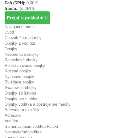
Daň (DPH):
0,00 €
Spolu:
(s DPH)
Prejsť k pokladni
Navigačné menu
Úvod
Chovateľské potreby
Obojky a vodítka
Obojky
Neoprénové obojky
Retiazkové obojky
Polosťahovacie obojky
Kožené obojky
Nylonové obojky
Svietiace obojky
Swarowski obojky
Obojky so šatkou
Obojky pre mačky
Obojky vodítka a postroje pre mačky
Adresáre a rolničky
Adresáre
Vodítka
Samonavíjacie vodítka FLEXI
Nastaviteľné vodítka
Lanové vodítka