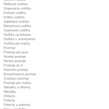
Reflexné vodítka
Stopovacie vodítka
Kožené vodítka
Krátke vodítka
Zapletané vodítka
Retiazkové vodítka
Swarowski vodítka
Vodítka na behanie
Vodítka s amortizérom
Vodítka pre mačky
Postroje
Postroje pre psov
Hrudné postroje
Nórske postroje
Postroje do X
Klasické postroje
Bezpečnostné postroje
Svietiace postroje
Postroje pre mačky
Náhubky a ohlávky
Náhubky
Ohlávky
Pelechy
Pelechy a pohovky