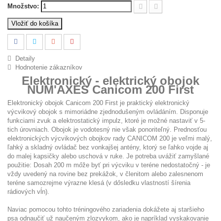
Množstvo:
Vložiť do košíka
Detaily
Hodnotenie zákazníkov
Elektronický - elektrický obojok
NUM'AXES Canicom 200 First
Elektronický obojok Canicom 200 First je praktický elektronický
výcvikový obojok s mimoriádne zjednodušeným ovládáním. Disponuje
funkciami zvuk a elektrostatický impulz, ktoré je možné nastaviť v 5-
tich úrovniach. Obojok je vodotesný nie však ponoriteľný. Prednosťou
elektronických výcvikových obojkov rady CANICOM 200 je veľmi malý,
ľahký a skladný ovládač bez vonkajšej antény, ktorý se ľahko vojde aj
do malej kapsičky alebo uschová v ruke. Je potreba uvážiť zamyšlané
použitie: Dosah 200 m m
ô
že byť pri výcviku v teréne nedostatočný - je
vždy uvedený na rovine bez prekážok, v členitom alebo zalesnenom
teréne samozrejme výrazne klesá (v d
ô
sledku vlastností šírenia
rádiových vĺn).
Naviac pomocou tohto tréningového zariadenia dokážete aj staršieho
psa odnaučiť už naučeným zlozvykom, ako je napríklad vyskakovanie