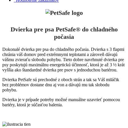
Hodnotenie zákazníkov
Dvierka pre psa PetSafe® do chladného
počasia
Dokonalé dvierka pre psa do chladného počasia.
Dvierka s 3 flapmi
chránia váš domov pred extrémnymi teplotami a zároveň dávajú
vášmu zvieraťu slobodu pohybu.
Tieto dobre navrhnuté dvierka pre
psy poskytujú maximálnu energetickú účinnosť, ktorá je až 3 ½ krát
vyššia ako štandardné dvierka pre psov s jednoduchou bariérou.
Dvierka PetSafe sú prechodné z oboch strán a tak sa Váš miláčik
bez problémov dostane dnu aj von a dávajú mu tak slobodu
pohybu.
Dvierka je v prípade potreby možné manuálne uzavrieť pomocou
bariéry, ktorá je súčasťou balenia.