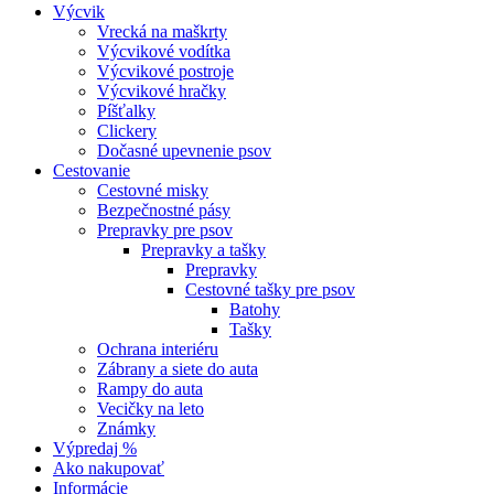
Výcvik
Vrecká na maškrty
Výcvikové vodítka
Výcvikové postroje
Výcvikové hračky
Píšťalky
Clickery
Dočasné upevnenie psov
Cestovanie
Cestovné misky
Bezpečnostné pásy
Prepravky pre psov
Prepravky a tašky
Prepravky
Cestovné tašky pre psov
Batohy
Tašky
Ochrana interiéru
Zábrany a siete do auta
Rampy do auta
Vecičky na leto
Známky
Výpredaj %
Ako nakupovať
Informácie