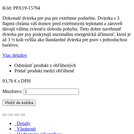
Kód:
PPA19-15794
Dokonalé dvierka pre psa pre extrémne podnebie. Dvierka s 3
flapmi chránia váš domov pred extrémnymi teplotami a zároveň
dávajú vášmu zvieraťu slobodu pohybu. Tieto dobre navrhnuté
dvierka pre psy poskytujú maximálnu energetickú účinnosť, ktorá je
až 3 ½ krát vyššia ako štandardné dvierka pre psov s jednoduchou
bariérov.
Viac detailov
Odstrániť produkt z obľúbených
Pridať produkt medzi obľúbené
93,76 €
s DPH
Množstvo:
Vložiť do košíka
Detaily
Vlastnosti