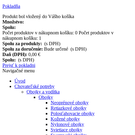
Pokladňa
Produkt bol vložený do Vášho košíka
Množstvo:
Spolu:
Počet produktov v nákupnom košíku:
0
Počet produktov v
nákupnom košíku: 1
Spolu za produkty:
(s DPH)
Spolu za doručenie:
Bude určené (s DPH)
Daň (DPH):
0,00 €
Spolu:
(s DPH)
Prejsť k pokladni
Navigačné menu
Úvod
Chovateľské potreby
Obojky a vodítka
Obojky
Neoprénové obojky
Retiazkové obojky
Polosťahovacie obojky
Kožené obojky
Nylonové obojky
Svietiace obojky