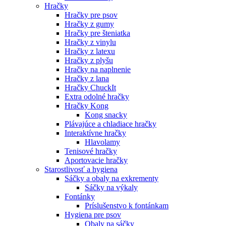
Hračky
Hračky pre psov
Hračky z gumy
Hračky pre šteniatka
Hračky z vinylu
Hračky z latexu
Hračky z plyšu
Hračky na naplnenie
Hračky z lana
Hračky ChuckIt
Extra odolné hračky
Hračky Kong
Kong snacky
Plávajúce a chladiace hračky
Interaktívne hračky
Hlavolamy
Tenisové hračky
Aportovacie hračky
Starostlivosť a hygiena
Sáčky a obaly na exkrementy
Sáčky na výkaly
Fontánky
Príslušenstvo k fontánkam
Hygiena pre psov
Obaly na sáčky