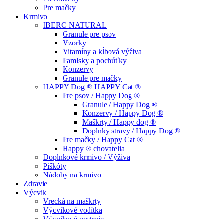
Pre mačky
Krmivo
IBERO NATURAL
Granule pre psov
Vzorky
Vitamíny a kĺbová výživa
Pamlsky a pochúťky
Konzervy
Granule pre mačky
HAPPY Dog ® HAPPY Cat ®
Pre psov / Happy Dog ®
Granule / Happy Dog ®
Konzervy / Happy Dog ®
Maškrty / Happy dog ®
Doplnky stravy / Happy Dog ®
Pre mačky / Happy Cat ®
Happy ® chovatelia
Doplnkové krmivo / Výživa
Piškóty
Nádoby na krmivo
Zdravie
Výcvik
Vrecká na maškrty
Výcvikové vodítka
Výcvikové postroje