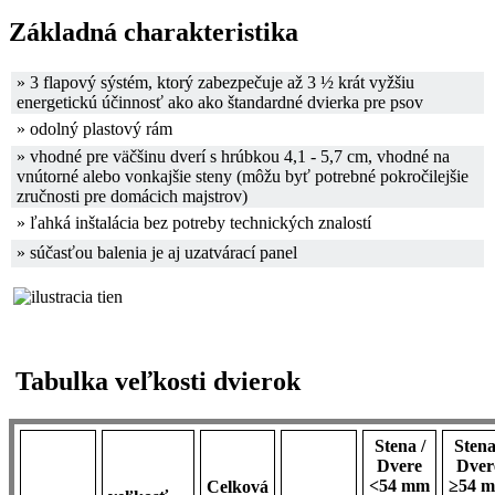
Základná charakteristika
» 3 flapový sýstém, ktorý zabezpečuje až
3 ½ krát vyžšiu
energetickú účinnosť ako
ako štandardné dvierka pre psov
» odolný plastový rám
» vhodné pre väčšinu dverí s hrúbkou 4,1 - 5,7 cm, vhodné na
vnútorné alebo vonkajšie steny (môžu byť potrebné pokročilejšie
zručnosti pre domácich majstrov)
» ľahká inštalácia bez potreby technických znalostí
»
súčasťou balenia je aj uzatvárací panel
Tabulka veľkosti dvierok
Stena /
Stena
Dvere
Dver
<54 mm
≥54 
Celková