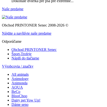
Dokonalé dvierka pre psa pre extrémne...
Naše predajne
Obchod PRINTONER Senec 2008-2026 ©
Nájdite a navštívte naše predajne
Odporúčame
Obchod PRINTONER Senec
Šport-Trofeje
Náplň do tlačiarne
Výrobcovia / značky
All animals
Animology
Animonda
AQUA
BeCo
BlooChoo
Dairy pet Yow Up!
Dáme seno