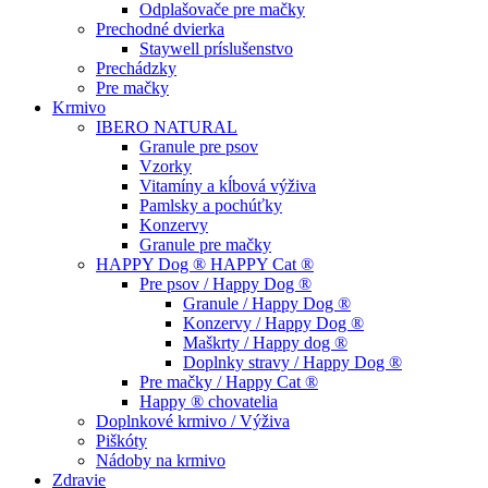
Odplašovače pre mačky
Prechodné dvierka
Staywell príslušenstvo
Prechádzky
Pre mačky
Krmivo
IBERO NATURAL
Granule pre psov
Vzorky
Vitamíny a kĺbová výživa
Pamlsky a pochúťky
Konzervy
Granule pre mačky
HAPPY Dog ® HAPPY Cat ®
Pre psov / Happy Dog ®
Granule / Happy Dog ®
Konzervy / Happy Dog ®
Maškrty / Happy dog ®
Doplnky stravy / Happy Dog ®
Pre mačky / Happy Cat ®
Happy ® chovatelia
Doplnkové krmivo / Výživa
Piškóty
Nádoby na krmivo
Zdravie