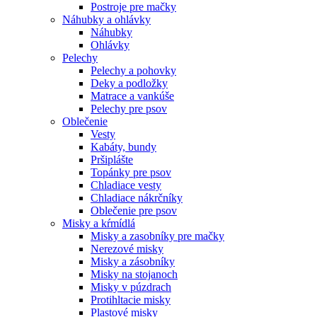
Postroje pre mačky
Náhubky a ohlávky
Náhubky
Ohlávky
Pelechy
Pelechy a pohovky
Deky a podložky
Matrace a vankúše
Pelechy pre psov
Oblečenie
Vesty
Kabáty, bundy
Pršiplášte
Topánky pre psov
Chladiace vesty
Chladiace nákrčníky
Oblečenie pre psov
Misky a kŕmídlá
Misky a zasobníky pre mačky
Nerezové misky
Misky a zásobníky
Misky na stojanoch
Misky v púzdrach
Protihltacie misky
Plastové misky