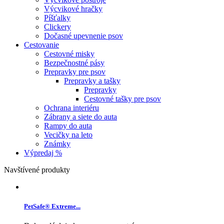
Výcvikové hračky
Píšťalky
Clickery
Dočasné upevnenie psov
Cestovanie
Cestovné misky
Bezpečnostné pásy
Prepravky pre psov
Prepravky a tašky
Prepravky
Cestovné tašky pre psov
Ochrana interiéru
Zábrany a siete do auta
Rampy do auta
Vecičky na leto
Známky
Výpredaj %
Navštívené produkty
PetSafe® Extreme...