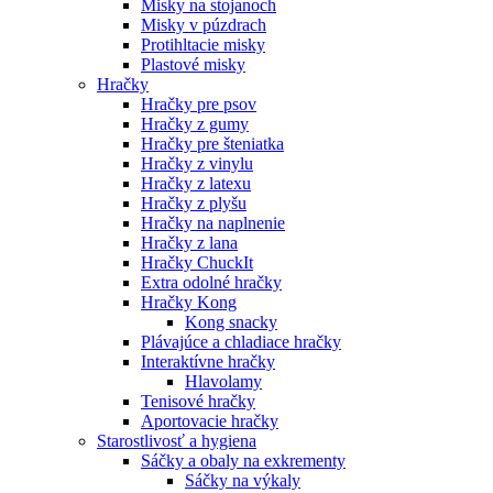
Misky na stojanoch
Misky v púzdrach
Protihltacie misky
Plastové misky
Hračky
Hračky pre psov
Hračky z gumy
Hračky pre šteniatka
Hračky z vinylu
Hračky z latexu
Hračky z plyšu
Hračky na naplnenie
Hračky z lana
Hračky ChuckIt
Extra odolné hračky
Hračky Kong
Kong snacky
Plávajúce a chladiace hračky
Interaktívne hračky
Hlavolamy
Tenisové hračky
Aportovacie hračky
Starostlivosť a hygiena
Sáčky a obaly na exkrementy
Sáčky na výkaly