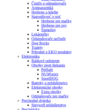
Čističe a odpudzovače
Antiparazitiká
Hrebene a kliešte
Starostlivosť o srsť
Hrebene pre mačky
Hrebene pre psy
Šampóny
Lekárničky
Odstraňovače nečistôt
Dog Rocks
Toalety
Prírodné a EKO produkty
Elektronika
Rádiové oplotenie
Obojky proti štekaniu
PetSafe
NUM'axes
SportDOG
Baterky a príslušenstvo
Elektronické obojky
Extra obojky
Odplašovače pre mačky
Prechodné dvierka
Staywell príslušenstvo
Prechádzky