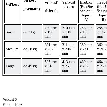
veľkosť
Veľkosť
hrúbky
hrúb
veľkosť
Veľkosť
otvoru
(
Použite
(
Použi
psa/mačky
dvierok
šablónu
šabló
typu
-
typu
A)
B)
280 mm
210 mm
258 mm
258 
Small
do 7 kg
x 190
x 130
x 165
x 142
mm
mm
mm
mm
381 mm
311 mm
360 mm
360 
Medium
do 18 kg
x 267
x 206
x 241
x 216
mm
mm
mm
mm
505 mm
413 mm
489 mm
464 
Large
do 45 kg
x 318
x 257
x 292
x 269
mm
mm
mm
mm
Velkost
S
Farba
biele