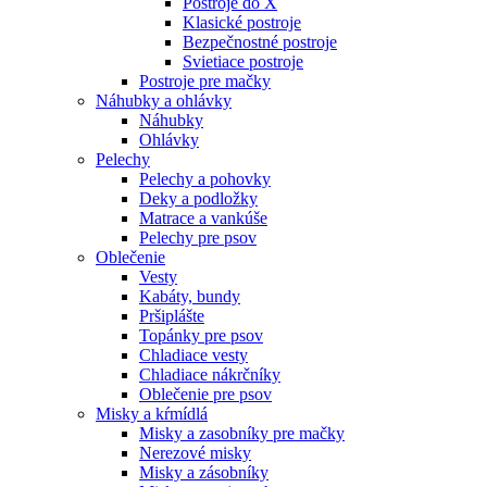
Postroje do X
Klasické postroje
Bezpečnostné postroje
Svietiace postroje
Postroje pre mačky
Náhubky a ohlávky
Náhubky
Ohlávky
Pelechy
Pelechy a pohovky
Deky a podložky
Matrace a vankúše
Pelechy pre psov
Oblečenie
Vesty
Kabáty, bundy
Pršiplášte
Topánky pre psov
Chladiace vesty
Chladiace nákrčníky
Oblečenie pre psov
Misky a kŕmídlá
Misky a zasobníky pre mačky
Nerezové misky
Misky a zásobníky