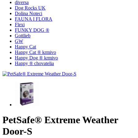
diversa
Dog Rocks UK
Dolina Noteci
FAUNA I FLORA
Flexi
FUNKY DOG ®
Gottlieb
GW
Happy Cat
Happy Cat ® krmivo
Happy Dog ® krmivo
Happy ® chovatelia
PetSafe® Extreme Weather
Door-S