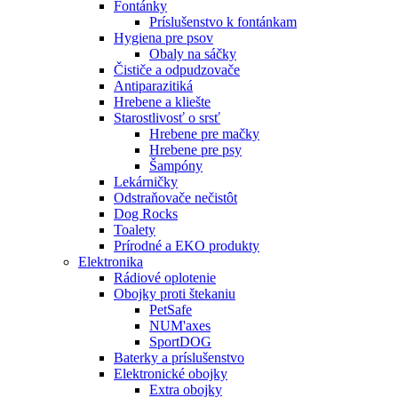
Fontánky
Príslušenstvo k fontánkam
Hygiena pre psov
Obaly na sáčky
Čističe a odpudzovače
Antiparazitiká
Hrebene a kliešte
Starostlivosť o srsť
Hrebene pre mačky
Hrebene pre psy
Šampóny
Lekárničky
Odstraňovače nečistôt
Dog Rocks
Toalety
Prírodné a EKO produkty
Elektronika
Rádiové oplotenie
Obojky proti štekaniu
PetSafe
NUM'axes
SportDOG
Baterky a príslušenstvo
Elektronické obojky
Extra obojky