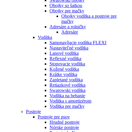
Swarowski obojky
Obojky so šatkou
Obojky pre mačky
Obojky vodítka a postroje pre
mačky
Adresáre a rolničky
Adresáre
Vodítka
Samonavíjacie vodítka FLEXI
Nastaviteľné vodítka
Lanové vodítka
Reflexné vodítka
Stopovacie vodítka
Kožené vodítka
Krátke vodítka
Zapletané vodítka
Retiazkové vodítka
Swarowski vodítka
Vodítka na behanie
Vodítka s amortizérom
Vodítka pre mačky
Postroje
Postroje pre psov
Hrudné postroje
Nórske postroje