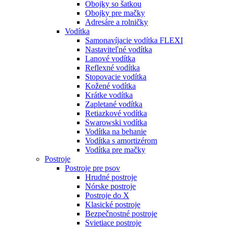
Obojky so šatkou
Obojky pre mačky
Adresáre a rolničky
Vodítka
Samonavíjacie vodítka FLEXI
Nastaviteľné vodítka
Lanové vodítka
Reflexné vodítka
Stopovacie vodítka
Kožené vodítka
Krátke vodítka
Zapletané vodítka
Retiazkové vodítka
Swarowski vodítka
Vodítka na behanie
Vodítka s amortizérom
Vodítka pre mačky
Postroje
Postroje pre psov
Hrudné postroje
Nórske postroje
Postroje do X
Klasické postroje
Bezpečnostné postroje
Svietiace postroje