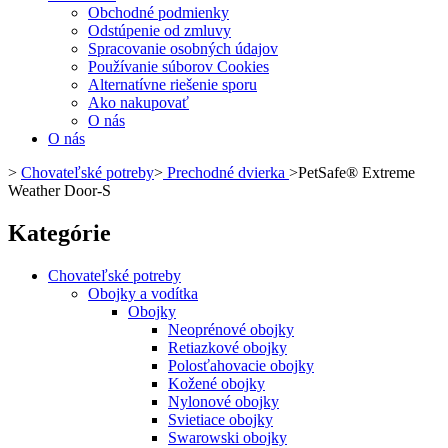
Obchodné podmienky
Odstúpenie od zmluvy
Spracovanie osobných údajov
Používanie súborov Cookies
Alternatívne riešenie sporu
Ako nakupovať
O nás
O nás
>
Chovateľské potreby
>
Prechodné dvierka
>
PetSafe® Extreme
Weather Door-S
Kategórie
Chovateľské potreby
Obojky a vodítka
Obojky
Neoprénové obojky
Retiazkové obojky
Polosťahovacie obojky
Kožené obojky
Nylonové obojky
Svietiace obojky
Swarowski obojky