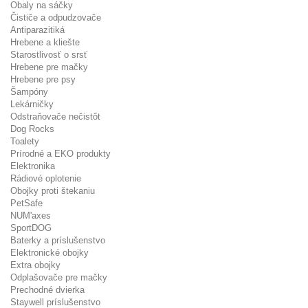
Obaly na sáčky
Čističe a odpudzovače
Antiparazitiká
Hrebene a kliešte
Starostlivosť o srsť
Hrebene pre mačky
Hrebene pre psy
Šampóny
Lekárničky
Odstraňovače nečistôt
Dog Rocks
Toalety
Prírodné a EKO produkty
Elektronika
Rádiové oplotenie
Obojky proti štekaniu
PetSafe
NUM'axes
SportDOG
Baterky a príslušenstvo
Elektronické obojky
Extra obojky
Odplašovače pre mačky
Prechodné dvierka
Staywell príslušenstvo