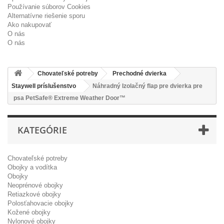
Používanie súborov Cookies
Alternatívne riešenie sporu
Ako nakupovať
O nás
O nás
Chovateľské potreby
Prechodné dvierka
Staywell príslušenstvo
Náhradný Izolačný flap pre dvierka pre
psa PetSafe® Extreme Weather Door™
KATEGÓRIE
Chovateľské potreby
Obojky a vodítka
Obojky
Neoprénové obojky
Retiazkové obojky
Polosťahovacie obojky
Kožené obojky
Nylonové obojky