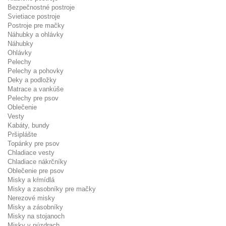
Bezpečnostné postroje
Svietiace postroje
Postroje pre mačky
Náhubky a ohlávky
Náhubky
Ohlávky
Pelechy
Pelechy a pohovky
Deky a podložky
Matrace a vankúše
Pelechy pre psov
Oblečenie
Vesty
Kabáty, bundy
Pršiplášte
Topánky pre psov
Chladiace vesty
Chladiace nákrčníky
Oblečenie pre psov
Misky a kŕmídlá
Misky a zasobníky pre mačky
Nerezové misky
Misky a zásobníky
Misky na stojanoch
Misky v púzdrach