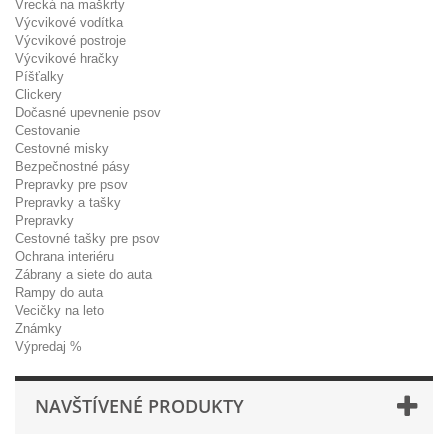
Vrecká na maškrty
Výcvikové vodítka
Výcvikové postroje
Výcvikové hračky
Píšťalky
Clickery
Dočasné upevnenie psov
Cestovanie
Cestovné misky
Bezpečnostné pásy
Prepravky pre psov
Prepravky a tašky
Prepravky
Cestovné tašky pre psov
Ochrana interiéru
Zábrany a siete do auta
Rampy do auta
Vecičky na leto
Známky
Výpredaj %
NAVŠTÍVENÉ PRODUKTY