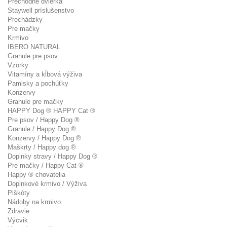
Prechodné dvierka
Staywell príslušenstvo
Prechádzky
Pre mačky
Krmivo
IBERO NATURAL
Granule pre psov
Vzorky
Vitamíny a kĺbová výživa
Pamlsky a pochúťky
Konzervy
Granule pre mačky
HAPPY Dog ® HAPPY Cat ®
Pre psov / Happy Dog ®
Granule / Happy Dog ®
Konzervy / Happy Dog ®
Maškrty / Happy dog ®
Doplnky stravy / Happy Dog ®
Pre mačky / Happy Cat ®
Happy ® chovatelia
Doplnkové krmivo / Výživa
Piškóty
Nádoby na krmivo
Zdravie
Výcvik