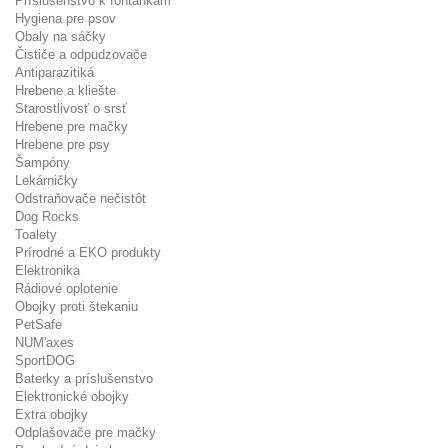
Príslušenstvo k fontánkam
Hygiena pre psov
Obaly na sáčky
Čističe a odpudzovače
Antiparazitiká
Hrebene a kliešte
Starostlivosť o srsť
Hrebene pre mačky
Hrebene pre psy
Šampóny
Lekárničky
Odstraňovače nečistôt
Dog Rocks
Toalety
Prírodné a EKO produkty
Elektronika
Rádiové oplotenie
Obojky proti štekaniu
PetSafe
NUM'axes
SportDOG
Baterky a príslušenstvo
Elektronické obojky
Extra obojky
Odplašovače pre mačky