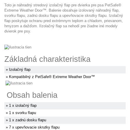
Toto je náhradný stredový izolačný flap pre dvierka pre psa PetSafe®
Extreme Weather Door™. Balenie obsahuje izolovaný náhradný flap,
svorku flapu, zadnú dosku flapu a upevňovacie skrutky flapu. Izolačný
flap poskytuje ochranu pred extrémnym teplom a chladom, prievanom,
hmyzom a dažďom. IIzolačný flap sa nehodí pre žiadne iné modely
dvierok pre psy.
Základná charakteristika
» Izolačný flap
» Kompatibilný z PetSafe® Extreme Weather Door™
Obsah balenia
» 1 x izolačný flap
» 1 x svorku flapu
» 1 x zadnú dosku flapu
» 7 x upevňovacie skrutky flapu