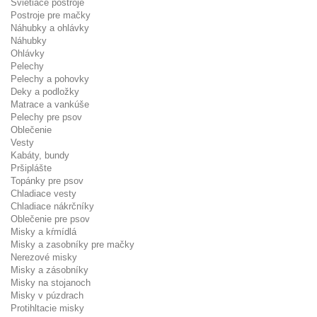
Svietiace postroje
Postroje pre mačky
Náhubky a ohlávky
Náhubky
Ohlávky
Pelechy
Pelechy a pohovky
Deky a podložky
Matrace a vankúše
Pelechy pre psov
Oblečenie
Vesty
Kabáty, bundy
Pršiplášte
Topánky pre psov
Chladiace vesty
Chladiace nákrčníky
Oblečenie pre psov
Misky a kŕmídlá
Misky a zasobníky pre mačky
Nerezové misky
Misky a zásobníky
Misky na stojanoch
Misky v púzdrach
Protihltacie misky