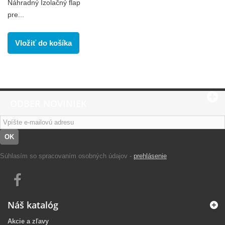
Náhradný Izolačný flap
pre...
Vložiť do košíka
ODBER NOVINIEK
OK
Súhlasím so spracovaním osobných údajov -
prehlásenie
Náš katalóg
Akcie a zľavy