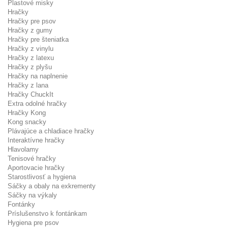
Plastové misky
Hračky
Hračky pre psov
Hračky z gumy
Hračky pre šteniatka
Hračky z vinylu
Hračky z latexu
Hračky z plyšu
Hračky na naplnenie
Hračky z lana
Hračky ChuckIt
Extra odolné hračky
Hračky Kong
Kong snacky
Plávajúce a chladiace hračky
Interaktívne hračky
Hlavolamy
Tenisové hračky
Aportovacie hračky
Starostlivosť a hygiena
Sáčky a obaly na exkrementy
Sáčky na výkaly
Fontánky
Príslušenstvo k fontánkam
Hygiena pre psov