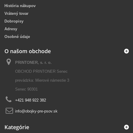
História nákupov
Vrátený tovar
Dobropisy
Adresy
Osobné údaje
O našom obchode
PRINTONER, s. r. o.
OBCHOD PRINTONER Senec
prevádzka: Mierové námestie 3
Senec 90301
+421 948 922 382
info@obojky-pre-psov.sk
Kategórie