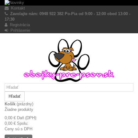
Kontakt
Zavolajte nám: 0948 922 382 Po-Pia od 9:00 - 12:00 obed 13:00 -
17:30
Registrácia
Prihlásenie
Hľadať
Košík
(prázdny)
Žiadne produkty
0,00 €
Daň (DPH):
0,00 €
Spolu:
Ceny sú s DPH