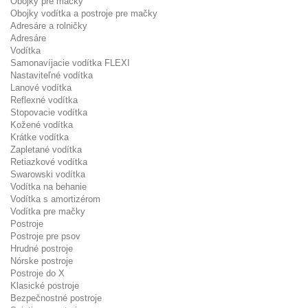
Obojky pre mačky
Obojky vodítka a postroje pre mačky
Adresáre a rolničky
Adresáre
Vodítka
Samonavíjacie vodítka FLEXI
Nastaviteľné vodítka
Lanové vodítka
Reflexné vodítka
Stopovacie vodítka
Kožené vodítka
Krátke vodítka
Zapletané vodítka
Retiazkové vodítka
Swarowski vodítka
Vodítka na behanie
Vodítka s amortizérom
Vodítka pre mačky
Postroje
Postroje pre psov
Hrudné postroje
Nórske postroje
Postroje do X
Klasické postroje
Bezpečnostné postroje