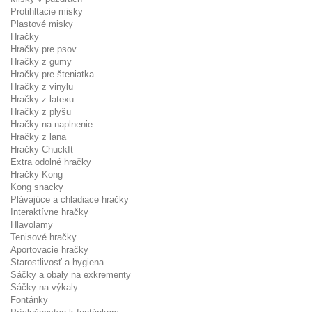
Protihltacie misky
Plastové misky
Hračky
Hračky pre psov
Hračky z gumy
Hračky pre šteniatka
Hračky z vinylu
Hračky z latexu
Hračky z plyšu
Hračky na naplnenie
Hračky z lana
Hračky ChuckIt
Extra odolné hračky
Hračky Kong
Kong snacky
Plávajúce a chladiace hračky
Interaktívne hračky
Hlavolamy
Tenisové hračky
Aportovacie hračky
Starostlivosť a hygiena
Sáčky a obaly na exkrementy
Sáčky na výkaly
Fontánky