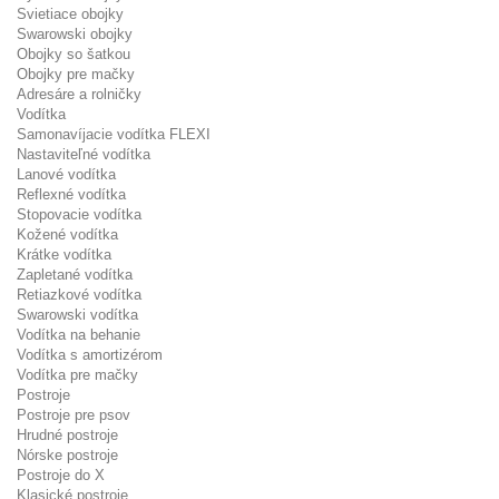
Svietiace obojky
Swarowski obojky
Obojky so šatkou
Obojky pre mačky
Adresáre a rolničky
Vodítka
Samonavíjacie vodítka FLEXI
Nastaviteľné vodítka
Lanové vodítka
Reflexné vodítka
Stopovacie vodítka
Kožené vodítka
Krátke vodítka
Zapletané vodítka
Retiazkové vodítka
Swarowski vodítka
Vodítka na behanie
Vodítka s amortizérom
Vodítka pre mačky
Postroje
Postroje pre psov
Hrudné postroje
Nórske postroje
Postroje do X
Klasické postroje