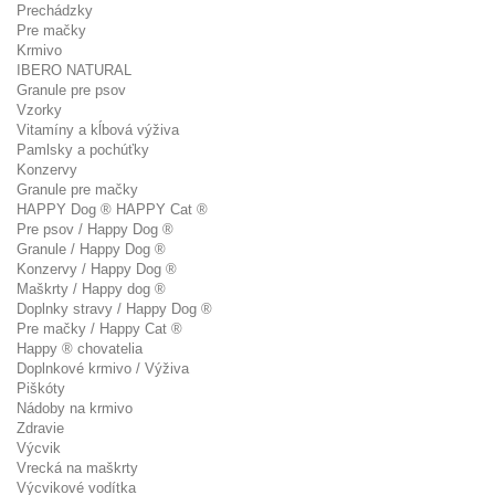
Prechádzky
Pre mačky
Krmivo
IBERO NATURAL
Granule pre psov
Vzorky
Vitamíny a kĺbová výživa
Pamlsky a pochúťky
Konzervy
Granule pre mačky
HAPPY Dog ® HAPPY Cat ®
Pre psov / Happy Dog ®
Granule / Happy Dog ®
Konzervy / Happy Dog ®
Maškrty / Happy dog ®
Doplnky stravy / Happy Dog ®
Pre mačky / Happy Cat ®
Happy ® chovatelia
Doplnkové krmivo / Výživa
Piškóty
Nádoby na krmivo
Zdravie
Výcvik
Vrecká na maškrty
Výcvikové vodítka