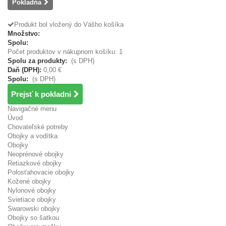
Pokladňa
Produkt bol vložený do Vášho košíka
Množstvo:
Spolu:
Počet produktov v nákupnom košíku: 1
Spolu za produkty:
(s DPH)
Daň (DPH):
0,00 €
Spolu:
(s DPH)
Prejsť k pokladni
Navigačné menu
Úvod
Chovateľské potreby
Obojky a vodítka
Obojky
Neoprénové obojky
Retiazkové obojky
Polosťahovacie obojky
Kožené obojky
Nylonové obojky
Svietiace obojky
Swarowski obojky
Obojky so šatkou