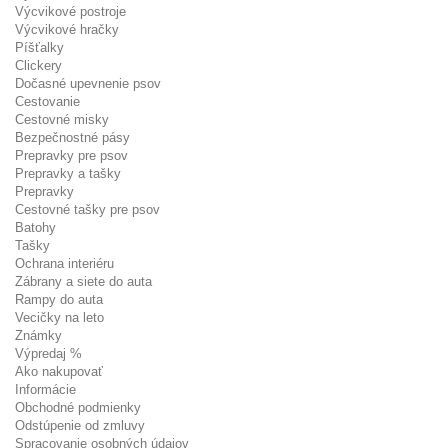
Výcvikové postroje
Výcvikové hračky
Píšťalky
Clickery
Dočasné upevnenie psov
Cestovanie
Cestovné misky
Bezpečnostné pásy
Prepravky pre psov
Prepravky a tašky
Prepravky
Cestovné tašky pre psov
Batohy
Tašky
Ochrana interiéru
Zábrany a siete do auta
Rampy do auta
Vecičky na leto
Známky
Výpredaj %
Ako nakupovať
Informácie
Obchodné podmienky
Odstúpenie od zmluvy
Spracovanie osobných údajov