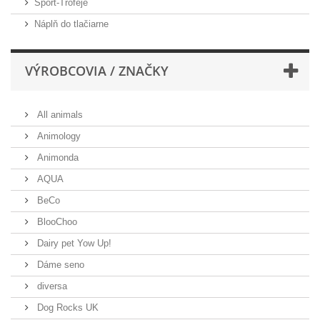
Šport-Trofeje
Náplň do tlačiarne
VÝROBCOVIA / ZNAČKY
All animals
Animology
Animonda
AQUA
BeCo
BlooChoo
Dairy pet Yow Up!
Dáme seno
diversa
Dog Rocks UK