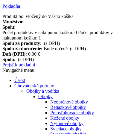
Pokladňa
Produkt bol vložený do Vášho košíka
Množstvo:
Spolu:
Počet produktov v nákupnom košíku:
0
Počet produktov v
nákupnom košíku: 1
Spolu za produkty:
(s DPH)
Spolu za doručenie:
Bude určené (s DPH)
Daň (DPH):
0,00 €
Spolu:
(s DPH)
Prejsť k pokladni
Navigačné menu
Úvod
Chovateľské potreby
Obojky a vodítka
Obojky
Neoprénové obojky
Retiazkové obojky
Polosťahovacie obojky
Kožené obojky
Nylonové obojky
Svietiace obojky