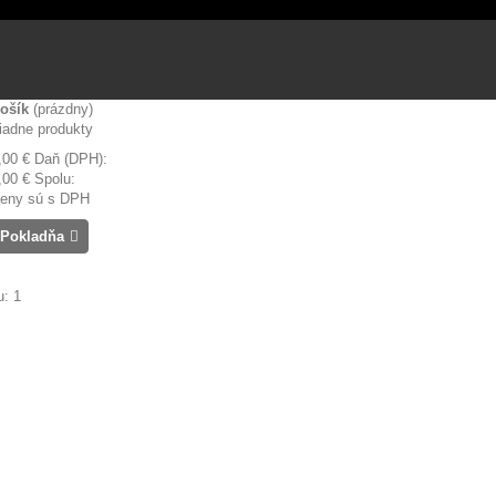
ošík
(prázdny)
iadne produkty
,00 €
Daň (DPH):
,00 €
Spolu:
eny sú s DPH
Pokladňa
: 1