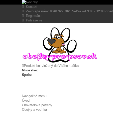
Kontakt
Zavolajte nám: 0948 922 382 Po-Pia od 9:00 - 12:00 obed
Registrácia
Prihlásenie
Produkt bol vložený do Vášho košíka
Množstvo:
Spolu:
Navigačné menu
Úvod
Chovateľské potreby
Obojky a vodítka