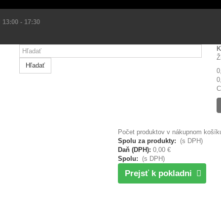
 13:00 - 17:30
K
Ž
Hľadať
0
0
C
Počet produktov v nákupnom košíku
Spolu za produkty:
(s DPH)
Daň (DPH):
0,00 €
Spolu:
(s DPH)
Prejsť k pokladni