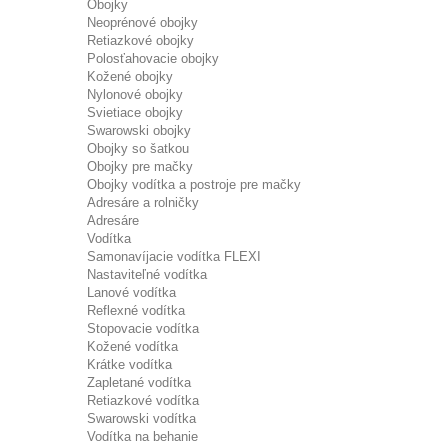
Obojky
Neoprénové obojky
Retiazkové obojky
Polosťahovacie obojky
Kožené obojky
Nylonové obojky
Svietiace obojky
Swarowski obojky
Obojky so šatkou
Obojky pre mačky
Obojky vodítka a postroje pre mačky
Adresáre a rolničky
Adresáre
Vodítka
Samonavíjacie vodítka FLEXI
Nastaviteľné vodítka
Lanové vodítka
Reflexné vodítka
Stopovacie vodítka
Kožené vodítka
Krátke vodítka
Zapletané vodítka
Retiazkové vodítka
Swarowski vodítka
Vodítka na behanie