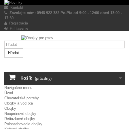
Kontakt
Zavolajte nám: 0948 922 382 Po-Pia od 9:00 - 12:00 obed 13:00 -
17:30
Registrácia
Prihlásenie
Hľadať
Košík
(prázdny)
Navigačné menu
Úvod
Chovateľské potreby
Obojky a vodítka
Obojky
Neoprénové obojky
Retiazkové obojky
Polosťahovacie obojky