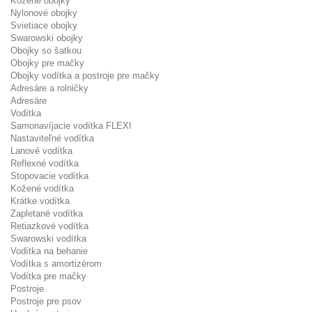
Kožené obojky
Nylonové obojky
Svietiace obojky
Swarowski obojky
Obojky so šatkou
Obojky pre mačky
Obojky vodítka a postroje pre mačky
Adresáre a rolničky
Adresáre
Vodítka
Samonavíjacie vodítka FLEXI
Nastaviteľné vodítka
Lanové vodítka
Reflexné vodítka
Stopovacie vodítka
Kožené vodítka
Krátke vodítka
Zapletané vodítka
Retiazkové vodítka
Swarowski vodítka
Vodítka na behanie
Vodítka s amortizérom
Vodítka pre mačky
Postroje
Postroje pre psov