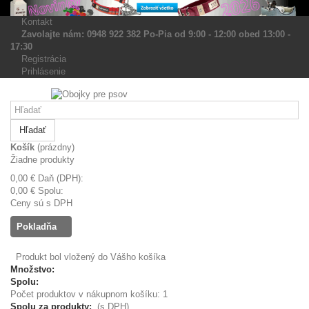
Kontakt
Zavolajte nám: 0948 922 382 Po-Pia od 9:00 - 12:00 obed 13:00 -
17:30
Registrácia
Prihlásenie
Hľadať
Košík
(prázdny)
Žiadne produkty
0,00 €
Daň (DPH):
0,00 €
Spolu:
Ceny sú s DPH
Pokladňa
Produkt bol vložený do Vášho košíka
Množstvo:
Spolu:
Počet produktov v nákupnom košíku: 1
Spolu za produkty:
(s DPH)