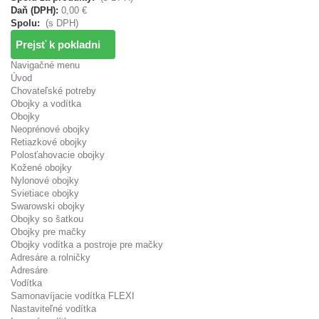
Daň (DPH):
0,00 €
Spolu:
(s DPH)
Prejsť k pokladni
Navigačné menu
Úvod
Chovateľské potreby
Obojky a vodítka
Obojky
Neoprénové obojky
Retiazkové obojky
Polosťahovacie obojky
Kožené obojky
Nylonové obojky
Svietiace obojky
Swarowski obojky
Obojky so šatkou
Obojky pre mačky
Obojky vodítka a postroje pre mačky
Adresáre a rolničky
Adresáre
Vodítka
Samonavíjacie vodítka FLEXI
Nastaviteľné vodítka