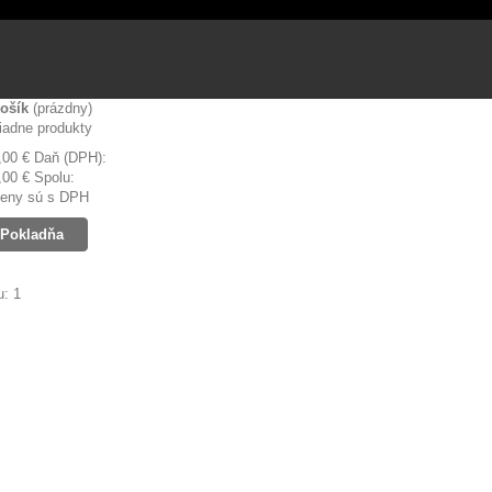
ošík
(prázdny)
iadne produkty
,00 €
Daň (DPH):
,00 €
Spolu:
eny sú s DPH
Pokladňa
: 1