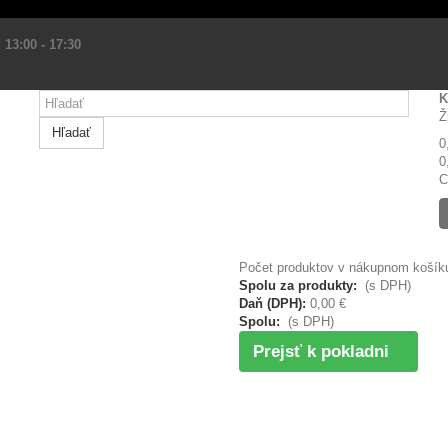
 13:00 - 17:30
K
Ž
Hľadať
0
0
C
Počet produktov v nákupnom košíku
Spolu za produkty:
(s DPH)
Daň (DPH):
0,00 €
Spolu:
(s DPH)
Prejsť k pokladni