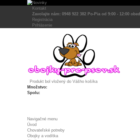
Kontakt
Zavolajte nám: 0948 922 382 Po-Pia od 9:00 - 12:00 obed
Registrácia
Prihlásenie
Produkt bol vložený do Vášho košíka
Množstvo:
Spolu:
Navigačné menu
Úvod
Chovateľské potreby
Obojky a vodítka