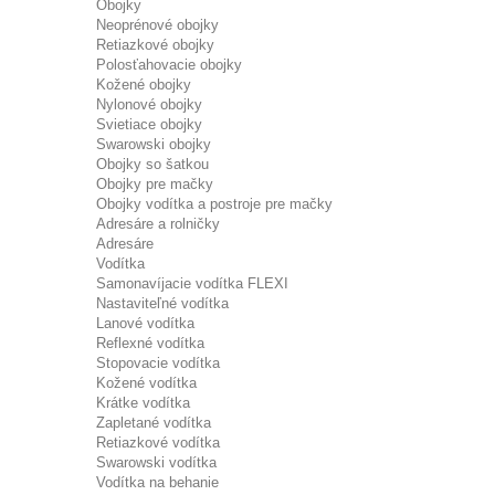
Obojky
Neoprénové obojky
Retiazkové obojky
Polosťahovacie obojky
Kožené obojky
Nylonové obojky
Svietiace obojky
Swarowski obojky
Obojky so šatkou
Obojky pre mačky
Obojky vodítka a postroje pre mačky
Adresáre a rolničky
Adresáre
Vodítka
Samonavíjacie vodítka FLEXI
Nastaviteľné vodítka
Lanové vodítka
Reflexné vodítka
Stopovacie vodítka
Kožené vodítka
Krátke vodítka
Zapletané vodítka
Retiazkové vodítka
Swarowski vodítka
Vodítka na behanie