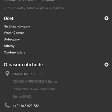
2025 © Všetky autorské práva vyhradené.
Účet
História nákupov
Vrátený tovar
Dobropisy
Adresy
Osobné údaje
O našom obchode
PRINTONER, s. r. o.
OBCHOD PRINTONER Senec
prevádzka: Mierové námestie 3
Senec 90301
+421 948 922 382