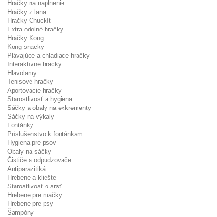
Hračky na naplnenie
Hračky z lana
Hračky ChuckIt
Extra odolné hračky
Hračky Kong
Kong snacky
Plávajúce a chladiace hračky
Interaktívne hračky
Hlavolamy
Tenisové hračky
Aportovacie hračky
Starostlivosť a hygiena
Sáčky a obaly na exkrementy
Sáčky na výkaly
Fontánky
Príslušenstvo k fontánkam
Hygiena pre psov
Obaly na sáčky
Čističe a odpudzovače
Antiparazitiká
Hrebene a kliešte
Starostlivosť o srsť
Hrebene pre mačky
Hrebene pre psy
Šampóny