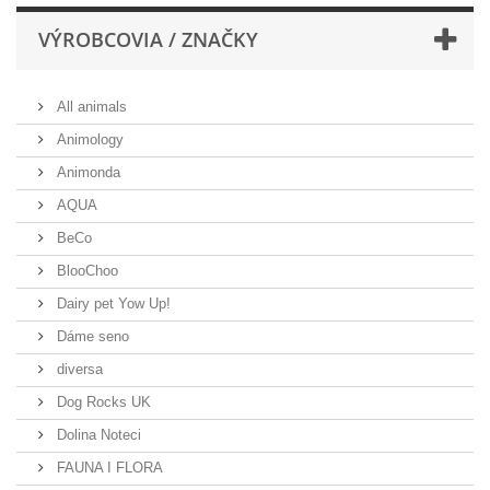
VÝROBCOVIA / ZNAČKY
All animals
Animology
Animonda
AQUA
BeCo
BlooChoo
Dairy pet Yow Up!
Dáme seno
diversa
Dog Rocks UK
Dolina Noteci
FAUNA I FLORA