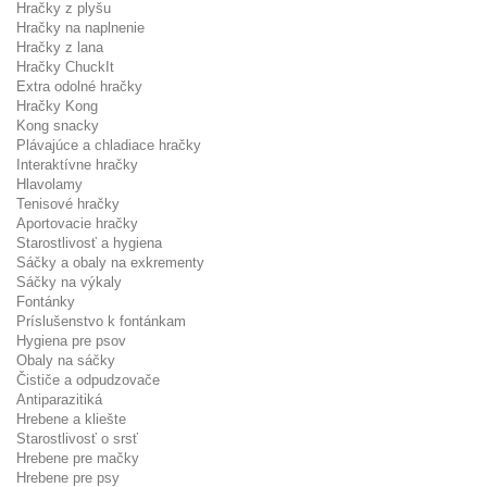
Hračky z plyšu
Hračky na naplnenie
Hračky z lana
Hračky ChuckIt
Extra odolné hračky
Hračky Kong
Kong snacky
Plávajúce a chladiace hračky
Interaktívne hračky
Hlavolamy
Tenisové hračky
Aportovacie hračky
Starostlivosť a hygiena
Sáčky a obaly na exkrementy
Sáčky na výkaly
Fontánky
Príslušenstvo k fontánkam
Hygiena pre psov
Obaly na sáčky
Čističe a odpudzovače
Antiparazitiká
Hrebene a kliešte
Starostlivosť o srsť
Hrebene pre mačky
Hrebene pre psy