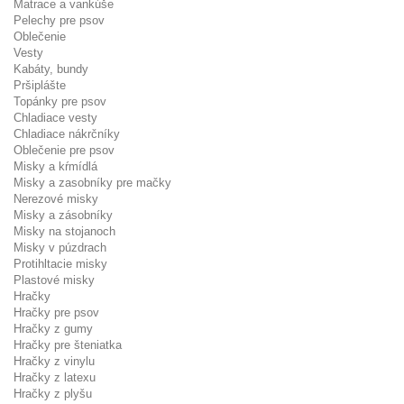
Matrace a vankúše
Pelechy pre psov
Oblečenie
Vesty
Kabáty, bundy
Pršiplášte
Topánky pre psov
Chladiace vesty
Chladiace nákrčníky
Oblečenie pre psov
Misky a kŕmídlá
Misky a zasobníky pre mačky
Nerezové misky
Misky a zásobníky
Misky na stojanoch
Misky v púzdrach
Protihltacie misky
Plastové misky
Hračky
Hračky pre psov
Hračky z gumy
Hračky pre šteniatka
Hračky z vinylu
Hračky z latexu
Hračky z plyšu