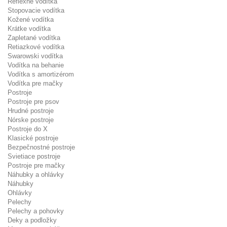
Reflexné vodítka
Stopovacie vodítka
Kožené vodítka
Krátke vodítka
Zapletané vodítka
Retiazkové vodítka
Swarowski vodítka
Vodítka na behanie
Vodítka s amortizérom
Vodítka pre mačky
Postroje
Postroje pre psov
Hrudné postroje
Nórske postroje
Postroje do X
Klasické postroje
Bezpečnostné postroje
Svietiace postroje
Postroje pre mačky
Náhubky a ohlávky
Náhubky
Ohlávky
Pelechy
Pelechy a pohovky
Deky a podložky