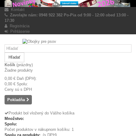
Kontakt
Zavolajte nám: 0948 922 382 Po-Pia od 9:00 - 12:00 obed 13:00 -
17:30
Registrácia
Prihlásenie
Hľadať
Košík
(prázdny)
Žiadne produkty
0,00 €
Daň (DPH):
0,00 €
Spolu:
Ceny sú s DPH
Pokladňa
Produkt bol vložený do Vášho košíka
Množstvo:
Spolu:
Počet produktov v nákupnom košíku: 1
Spolu za produkty:
(s DPH)