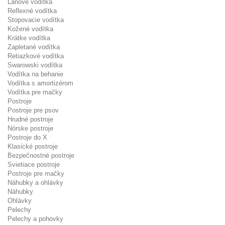
Lanové vodítka
Reflexné vodítka
Stopovacie vodítka
Kožené vodítka
Krátke vodítka
Zapletané vodítka
Retiazkové vodítka
Swarowski vodítka
Vodítka na behanie
Vodítka s amortizérom
Vodítka pre mačky
Postroje
Postroje pre psov
Hrudné postroje
Nórske postroje
Postroje do X
Klasické postroje
Bezpečnostné postroje
Svietiace postroje
Postroje pre mačky
Náhubky a ohlávky
Náhubky
Ohlávky
Pelechy
Pelechy a pohovky