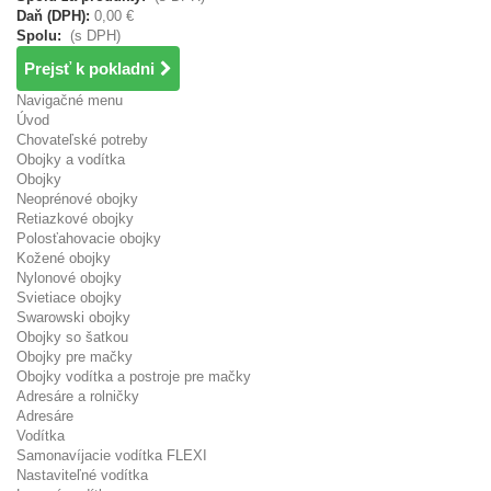
Daň (DPH):
0,00 €
Spolu:
(s DPH)
Prejsť k pokladni
Navigačné menu
Úvod
Chovateľské potreby
Obojky a vodítka
Obojky
Neoprénové obojky
Retiazkové obojky
Polosťahovacie obojky
Kožené obojky
Nylonové obojky
Svietiace obojky
Swarowski obojky
Obojky so šatkou
Obojky pre mačky
Obojky vodítka a postroje pre mačky
Adresáre a rolničky
Adresáre
Vodítka
Samonavíjacie vodítka FLEXI
Nastaviteľné vodítka