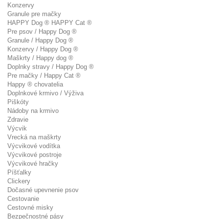
Konzervy
Granule pre mačky
HAPPY Dog ® HAPPY Cat ®
Pre psov / Happy Dog ®
Granule / Happy Dog ®
Konzervy / Happy Dog ®
Maškrty / Happy dog ®
Doplnky stravy / Happy Dog ®
Pre mačky / Happy Cat ®
Happy ® chovatelia
Doplnkové krmivo / Výživa
Piškóty
Nádoby na krmivo
Zdravie
Výcvik
Vrecká na maškrty
Výcvikové vodítka
Výcvikové postroje
Výcvikové hračky
Píšťalky
Clickery
Dočasné upevnenie psov
Cestovanie
Cestovné misky
Bezpečnostné pásy