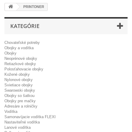
PRINTONER
KATEGÓRIE
Chovateľské potreby
Obojky a vodítka
Obojky
Neoprénové obojky
Retiazkové obojky
Polosťahovacie obojky
Kožené obojky
Nylonové obojky
Svietiace obojky
Swarowski obojky
Obojky so šatkou
Obojky pre mačky
Adresáre a rolničky
Vodítka
Samonavíjacie vodítka FLEXI
Nastaviteľné vodítka
Lanové vodítka