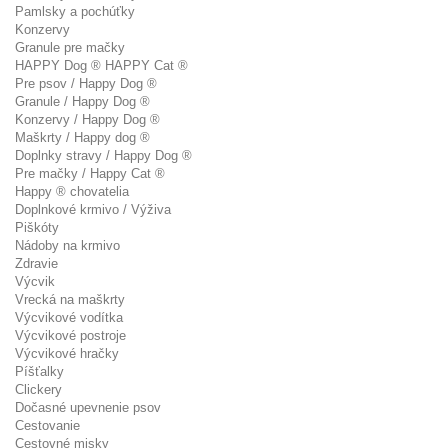
Pamlsky a pochúťky
Konzervy
Granule pre mačky
HAPPY Dog ® HAPPY Cat ®
Pre psov / Happy Dog ®
Granule / Happy Dog ®
Konzervy / Happy Dog ®
Maškrty / Happy dog ®
Doplnky stravy / Happy Dog ®
Pre mačky / Happy Cat ®
Happy ® chovatelia
Doplnkové krmivo / Výživa
Piškóty
Nádoby na krmivo
Zdravie
Výcvik
Vrecká na maškrty
Výcvikové vodítka
Výcvikové postroje
Výcvikové hračky
Píšťalky
Clickery
Dočasné upevnenie psov
Cestovanie
Cestovné misky