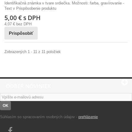
Identifikačná známka v tvare srdiečka. Možnosti: farba, gravírovanie -
Text v Prispôsobenie produktu
5,00 €
s DPH
4,07 €
bez DPH
Prispôsobiť
Zobrazených 1 - 11 z 11 položiek
ODBER NOVINIEK
OK
Súhlasím so spracovaním osobných údajov -
prehlásenie