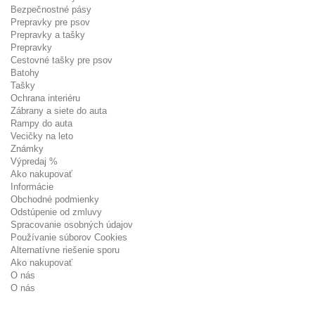
Bezpečnostné pásy
Prepravky pre psov
Prepravky a tašky
Prepravky
Cestovné tašky pre psov
Batohy
Tašky
Ochrana interiéru
Zábrany a siete do auta
Rampy do auta
Vecičky na leto
Známky
Výpredaj %
Ako nakupovať
Informácie
Obchodné podmienky
Odstúpenie od zmluvy
Spracovanie osobných údajov
Používanie súborov Cookies
Alternatívne riešenie sporu
Ako nakupovať
O nás
O nás