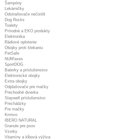
Šampóny
Lekárničky
Odstraňovače nečistôt
Dog Rocks
Toalety
Prírodné a EKO produkty
Elektronika
Rádiové oplotenie
Obojky proti štekaniu
PetSafe
NUM'axes
SportDOG
Baterky a príslušenstvo
Elektronické obojky
Extra obojky
Odplašovače pre mačky
Prechodné dvierka
Staywell príslušenstvo
Prechádzky
Pre mačky
Krmivo
IBERO NATURAL
Granule pre psov
Vzorky
Vitamíny a kĺbová výživa