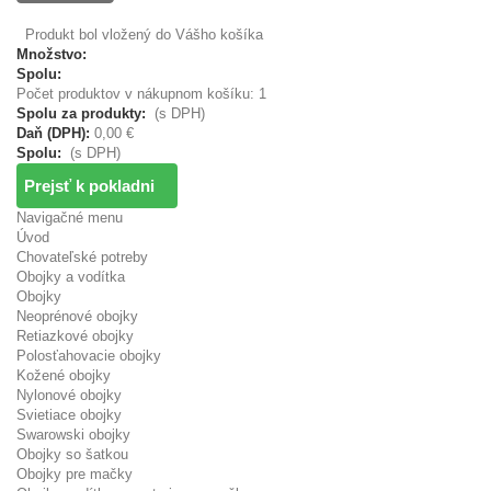
Produkt bol vložený do Vášho košíka
Množstvo:
Spolu:
Počet produktov v nákupnom košíku: 1
Spolu za produkty:
(s DPH)
Daň (DPH):
0,00 €
Spolu:
(s DPH)
Prejsť k pokladni
Navigačné menu
Úvod
Chovateľské potreby
Obojky a vodítka
Obojky
Neoprénové obojky
Retiazkové obojky
Polosťahovacie obojky
Kožené obojky
Nylonové obojky
Svietiace obojky
Swarowski obojky
Obojky so šatkou
Obojky pre mačky