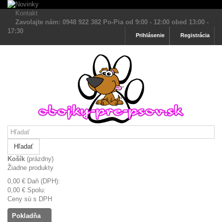
Kontakt
Zavolajte nám: 0948 922 382 Po-Pia od 9:00 - 12:00 obed 13:00 -
17:30
Prihlásenie
Registrácia
Hľadať
Košík
(prázdny)
Žiadne produkty
0,00 €
Daň (DPH):
0,00 €
Spolu:
Ceny sú s DPH
Pokladňa