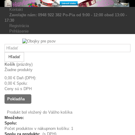
Kontakt
Zavolajte nám: 0948 922 382 Po-Pia od 9:00 - 12:00 obed 13:00 -
17:30
Registrácia
Prihlásenie
Hľadať
Košík
(prázdny)
Žiadne produkty
0,00 €
Daň (DPH):
0,00 €
Spolu:
Ceny sú s DPH
Pokladňa
Produkt bol vložený do Vášho košíka
Množstvo:
Spolu:
Počet produktov v nákupnom košíku: 1
Spolu za produkty:
(s DPH)