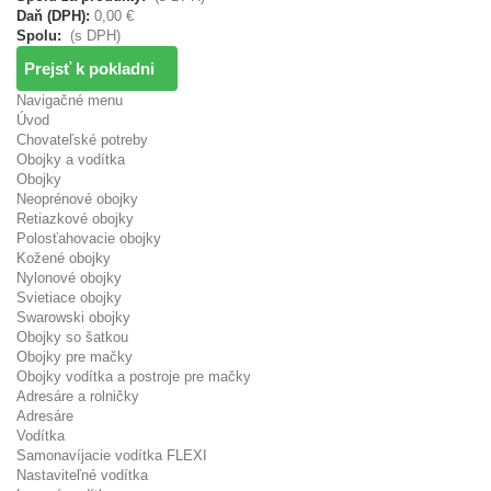
Daň (DPH):
0,00 €
Spolu:
(s DPH)
Prejsť k pokladni
Navigačné menu
Úvod
Chovateľské potreby
Obojky a vodítka
Obojky
Neoprénové obojky
Retiazkové obojky
Polosťahovacie obojky
Kožené obojky
Nylonové obojky
Svietiace obojky
Swarowski obojky
Obojky so šatkou
Obojky pre mačky
Obojky vodítka a postroje pre mačky
Adresáre a rolničky
Adresáre
Vodítka
Samonavíjacie vodítka FLEXI
Nastaviteľné vodítka