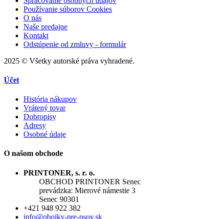
Spracovanie osobných údajov
Používanie súborov Cookies
O nás
Naše predajne
Kontakt
Odstúpenie od zmluvy - formulár
2025 © Všetky autorské práva vyhradené.
Účet
História nákupov
Vrátený tovar
Dobropisy
Adresy
Osobné údaje
O našom obchode
PRINTONER, s. r. o.
OBCHOD PRINTONER Senec
prevádzka: Mierové námestie 3
Senec 90301
+421 948 922 382
info@obojky-pre-psov.sk