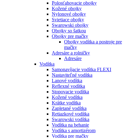
Polosťahovacie obojky
Kožené obojky
Nylonové obojky
Svietiace obojky
Swarowski obojky
Obojky so šatkou
Obojky pre mačky
Obojky vodítka a postroje pre
mačky
Adresáre a rolničky
Adresáre
Vodítka
Samonavíjacie vodítka FLEXI
Nastaviteľné vodítka
Lanové vodítka
Reflexné vodítka
Stopovacie vodítka
Kožené vodítka
Krátke vodítka
Zapletané vodítka
Retiazkové vodítka
Swarowski vodítka
Vodítka na behanie
Vodítka s amortizérom
Vodítka pre mačky