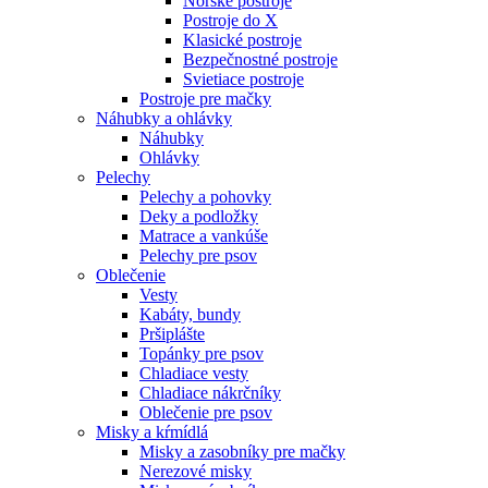
Nórske postroje
Postroje do X
Klasické postroje
Bezpečnostné postroje
Svietiace postroje
Postroje pre mačky
Náhubky a ohlávky
Náhubky
Ohlávky
Pelechy
Pelechy a pohovky
Deky a podložky
Matrace a vankúše
Pelechy pre psov
Oblečenie
Vesty
Kabáty, bundy
Pršiplášte
Topánky pre psov
Chladiace vesty
Chladiace nákrčníky
Oblečenie pre psov
Misky a kŕmídlá
Misky a zasobníky pre mačky
Nerezové misky