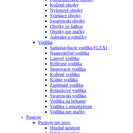
Kožené obojky
Nylonové obojky
Svietiace obojky
Swarowski obojky
Obojky so šatkou
Obojky pre mačky
Adresáre a rolničky
Vodítka
Samonavíjacie vodítka FLEXI
Nastaviteľné vodítka
Lanové vodítka
Reflexné vodítka
Stopovacie vodítka
Kožené vodítka
Krátke vodítka
Zapletané vodítka
Retiazkové vodítka
Swarowski vodítka
Vodítka na behanie
Vodítka s amortizérom
Vodítka pre mačky
Postroje
Postroje pre psov
Hrudné postroje