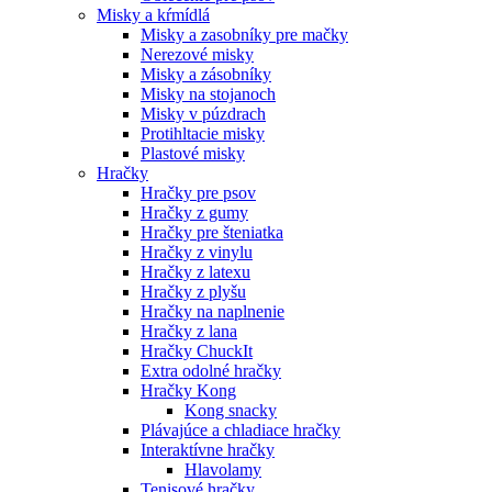
Misky a kŕmídlá
Misky a zasobníky pre mačky
Nerezové misky
Misky a zásobníky
Misky na stojanoch
Misky v púzdrach
Protihltacie misky
Plastové misky
Hračky
Hračky pre psov
Hračky z gumy
Hračky pre šteniatka
Hračky z vinylu
Hračky z latexu
Hračky z plyšu
Hračky na naplnenie
Hračky z lana
Hračky ChuckIt
Extra odolné hračky
Hračky Kong
Kong snacky
Plávajúce a chladiace hračky
Interaktívne hračky
Hlavolamy
Tenisové hračky