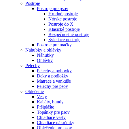
Postroje
Postroje pre psov
Hrudné postroje
Nórske postroje
Postroje do X
Klasické postroje
Bezpečnostné postroje
Svietiace postroje
Postroje pre mačky
Náhubky a ohlávky
Náhubky
Ohlávky
Pelechy
Pelechy a pohovky
Deky a podložky
Matrace a vankúše
Pelechy pre psov
Oblečenie
Vesty
Kabáty, bundy
Pršiplášte
Topánky pre psov
Chladiace vesty
Chladiace nákrčníky
Oblečenie pre psov