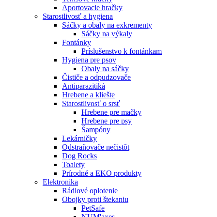
Aportovacie hračky
Starostlivosť a hygiena
Sáčky a obaly na exkrementy
Sáčky na výkaly
Fontánky
Príslušenstvo k fontánkam
Hygiena pre psov
Obaly na sáčky
Čističe a odpudzovače
Antiparazitiká
Hrebene a kliešte
Starostlivosť o srsť
Hrebene pre mačky
Hrebene pre psy
Šampóny
Lekárničky
Odstraňovače nečistôt
Dog Rocks
Toalety
Prírodné a EKO produkty
Elektronika
Rádiové oplotenie
Obojky proti štekaniu
PetSafe
NUM'axes