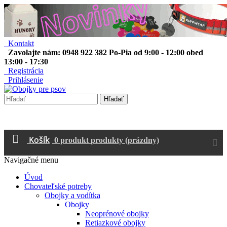
Kontakt
Zavolajte nám: 0948 922 382 Po-Pia od 9:00 - 12:00 obed
13:00 - 17:30
Registrácia
Prihlásenie
Hľadať
Košík
0
produkt
produkty
(prázdny)
Navigačné menu
Úvod
Chovateľské potreby
Obojky a vodítka
Obojky
Neoprénové obojky
Retiazkové obojky