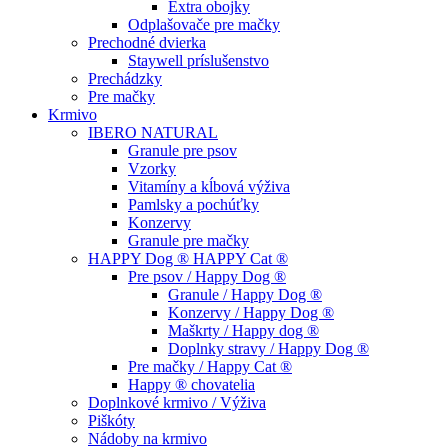
Extra obojky
Odplašovače pre mačky
Prechodné dvierka
Staywell príslušenstvo
Prechádzky
Pre mačky
Krmivo
IBERO NATURAL
Granule pre psov
Vzorky
Vitamíny a kĺbová výživa
Pamlsky a pochúťky
Konzervy
Granule pre mačky
HAPPY Dog ® HAPPY Cat ®
Pre psov / Happy Dog ®
Granule / Happy Dog ®
Konzervy / Happy Dog ®
Maškrty / Happy dog ®
Doplnky stravy / Happy Dog ®
Pre mačky / Happy Cat ®
Happy ® chovatelia
Doplnkové krmivo / Výživa
Piškóty
Nádoby na krmivo