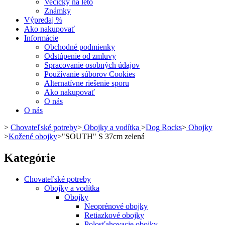
Vecičky na leto
Známky
Výpredaj %
Ako nakupovať
Informácie
Obchodné podmienky
Odstúpenie od zmluvy
Spracovanie osobných údajov
Používanie súborov Cookies
Alternatívne riešenie sporu
Ako nakupovať
O nás
O nás
>
Chovateľské potreby
>
Obojky a vodítka
>
Dog Rocks
>
Obojky
>
Kožené obojky
>
"SOUTH" S 37cm zelená
Kategórie
Chovateľské potreby
Obojky a vodítka
Obojky
Neoprénové obojky
Retiazkové obojky
Polosťahovacie obojky