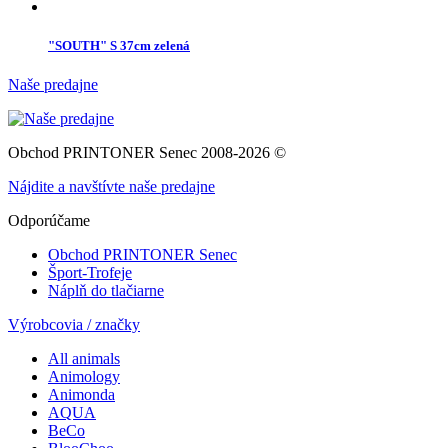
"SOUTH" S 37cm zelená
Naše predajne
Obchod PRINTONER Senec 2008-2026 ©
Nájdite a navštívte naše predajne
Odporúčame
Obchod PRINTONER Senec
Šport-Trofeje
Náplň do tlačiarne
Výrobcovia / značky
All animals
Animology
Animonda
AQUA
BeCo