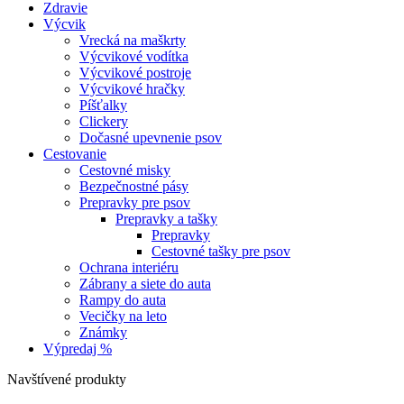
Zdravie
Výcvik
Vrecká na maškrty
Výcvikové vodítka
Výcvikové postroje
Výcvikové hračky
Píšťalky
Clickery
Dočasné upevnenie psov
Cestovanie
Cestovné misky
Bezpečnostné pásy
Prepravky pre psov
Prepravky a tašky
Prepravky
Cestovné tašky pre psov
Ochrana interiéru
Zábrany a siete do auta
Rampy do auta
Vecičky na leto
Známky
Výpredaj %
Navštívené produkty