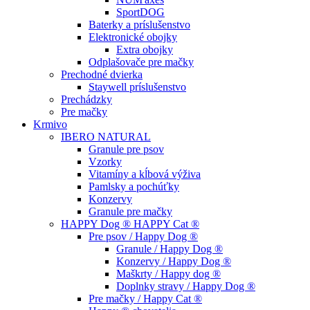
SportDOG
Baterky a príslušenstvo
Elektronické obojky
Extra obojky
Odplašovače pre mačky
Prechodné dvierka
Staywell príslušenstvo
Prechádzky
Pre mačky
Krmivo
IBERO NATURAL
Granule pre psov
Vzorky
Vitamíny a kĺbová výživa
Pamlsky a pochúťky
Konzervy
Granule pre mačky
HAPPY Dog ® HAPPY Cat ®
Pre psov / Happy Dog ®
Granule / Happy Dog ®
Konzervy / Happy Dog ®
Maškrty / Happy dog ®
Doplnky stravy / Happy Dog ®
Pre mačky / Happy Cat ®