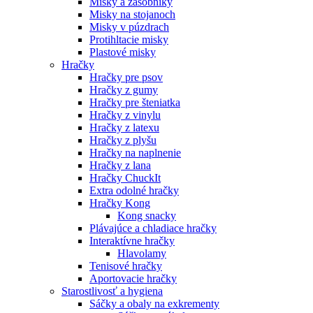
Misky a zásobníky
Misky na stojanoch
Misky v púzdrach
Protihltacie misky
Plastové misky
Hračky
Hračky pre psov
Hračky z gumy
Hračky pre šteniatka
Hračky z vinylu
Hračky z latexu
Hračky z plyšu
Hračky na naplnenie
Hračky z lana
Hračky ChuckIt
Extra odolné hračky
Hračky Kong
Kong snacky
Plávajúce a chladiace hračky
Interaktívne hračky
Hlavolamy
Tenisové hračky
Aportovacie hračky
Starostlivosť a hygiena
Sáčky a obaly na exkrementy