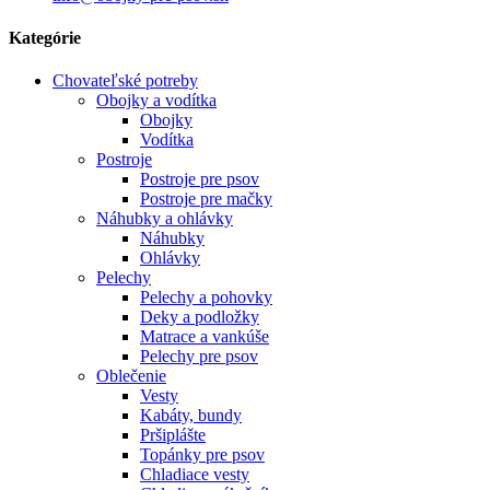
Kategórie
Chovateľské potreby
Obojky a vodítka
Obojky
Vodítka
Postroje
Postroje pre psov
Postroje pre mačky
Náhubky a ohlávky
Náhubky
Ohlávky
Pelechy
Pelechy a pohovky
Deky a podložky
Matrace a vankúše
Pelechy pre psov
Oblečenie
Vesty
Kabáty, bundy
Pršiplášte
Topánky pre psov
Chladiace vesty