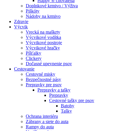
Happy ® chovatelia
Doplnkové krmivo / Výživa
Piškóty
Nádoby na krmivo
Zdravie
Výcvik
Vrecká na maškrty
Výcvikové vodítka
Výcvikové postroje
Výcvikové hračky
Píšťalky
Clickery
Dočasné upevnenie psov
Cestovanie
Cestovné misky
Bezpečnostné pásy
Prepravky pre psov
Prepravky a tašky
Prepravky
Cestovné tašky pre psov
Batohy
Tašky
Ochrana interiéru
Zábrany a siete do auta
Rampy do auta