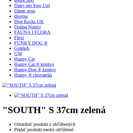
BlooChoo
Dairy pet Yow Up!
Dáme seno
diversa
Dog Rocks UK
Dolina Noteci
FAUNA I FLORA
Flexi
FUNKY DOG ®
Gottlieb
GW
Happy Cat
Happy Cat ® krmivo
Happy Dog ® krmivo
Happy ® chovatelia
"SOUTH" S 37cm zelená
Odstrániť produkt z obľúbených
Pridať produkt medzi obľúbené