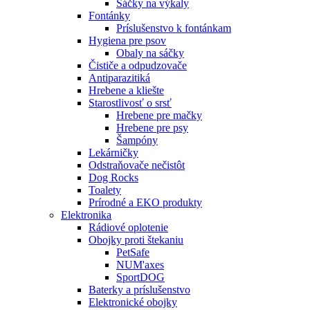
Sáčky na výkaly
Fontánky
Príslušenstvo k fontánkam
Hygiena pre psov
Obaly na sáčky
Čističe a odpudzovače
Antiparazitiká
Hrebene a kliešte
Starostlivosť o srsť
Hrebene pre mačky
Hrebene pre psy
Šampóny
Lekárničky
Odstraňovače nečistôt
Dog Rocks
Toalety
Prírodné a EKO produkty
Elektronika
Rádiové oplotenie
Obojky proti štekaniu
PetSafe
NUM'axes
SportDOG
Baterky a príslušenstvo
Elektronické obojky