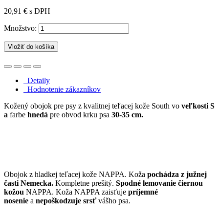
20,91 €
s DPH
Množstvo:
Vložiť do košíka
Detaily
Hodnotenie zákazníkov
Kožený obojok pre psy z kvalitnej teľacej kože South vo
veľkosti S
a
farbe
hnedá
pre obvod krku psa
30-35 cm.
Obojok z hladkej teľacej kože NAPPA. Koža
pochádza z južnej
časti Nemecka.
Kompletne prešitý.
Spodné lemovanie čiernou
kožou
NAPPA. Koža NAPPA zaisťuje
príjemné
nosenie
a
nepoškodzuje srsť
vášho psa.