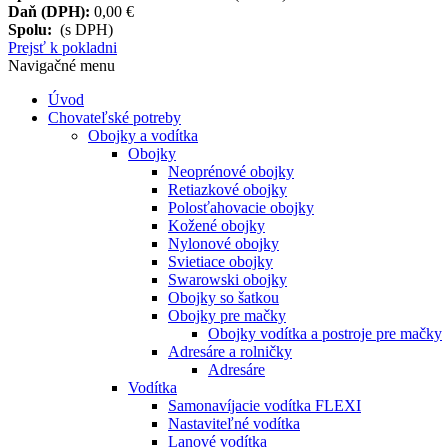
Daň (DPH):
0,00 €
Spolu:
(s DPH)
Prejsť k pokladni
Navigačné menu
Úvod
Chovateľské potreby
Obojky a vodítka
Obojky
Neoprénové obojky
Retiazkové obojky
Polosťahovacie obojky
Kožené obojky
Nylonové obojky
Svietiace obojky
Swarowski obojky
Obojky so šatkou
Obojky pre mačky
Obojky vodítka a postroje pre mačky
Adresáre a rolničky
Adresáre
Vodítka
Samonavíjacie vodítka FLEXI
Nastaviteľné vodítka
Lanové vodítka