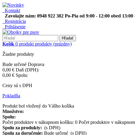
Kontakt
Zavolajte nám: 0948 922 382 Po-Pia od 9:00 - 12:00 obed 13:00 
Registrácia
Prihlásenie
Hľadať
Košík
0
produkt
produkty
(prázdny)
Žiadne produkty
Bude určené
Doprava
0,00 €
Daň (DPH):
0,00 €
Spolu:
Ceny sú s DPH
Pokladňa
Produkt bol vložený do Vášho košíka
Množstvo:
Spolu:
Počet produktov v nákupnom košíku:
0
Počet produktov v nákupnom 
Spolu za produkty:
(s DPH)
Spolu za doručenie:
Bude určené (s DPH)