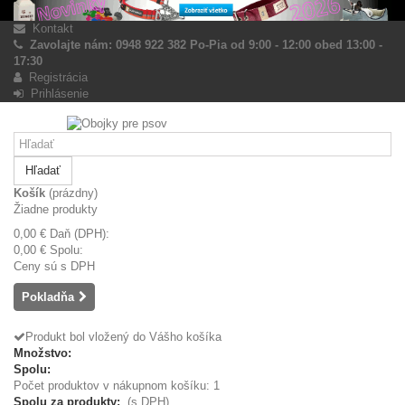
Kontakt
Zavolajte nám: 0948 922 382 Po-Pia od 9:00 - 12:00 obed 13:00 -
17:30
Registrácia
Prihlásenie
Hľadať
Košík
(prázdny)
Žiadne produkty
0,00 €
Daň (DPH):
0,00 €
Spolu:
Ceny sú s DPH
Pokladňa
Produkt bol vložený do Vášho košíka
Množstvo:
Spolu:
Počet produktov v nákupnom košíku: 1
Spolu za produkty:
(s DPH)