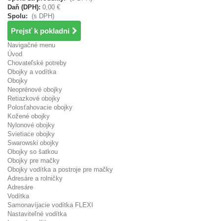
Daň (DPH):
0,00 €
Spolu:
(s DPH)
Prejsť k pokladni
Navigačné menu
Úvod
Chovateľské potreby
Obojky a vodítka
Obojky
Neoprénové obojky
Retiazkové obojky
Polosťahovacie obojky
Kožené obojky
Nylonové obojky
Svietiace obojky
Swarowski obojky
Obojky so šatkou
Obojky pre mačky
Obojky vodítka a postroje pre mačky
Adresáre a rolničky
Adresáre
Vodítka
Samonavíjacie vodítka FLEXI
Nastaviteľné vodítka