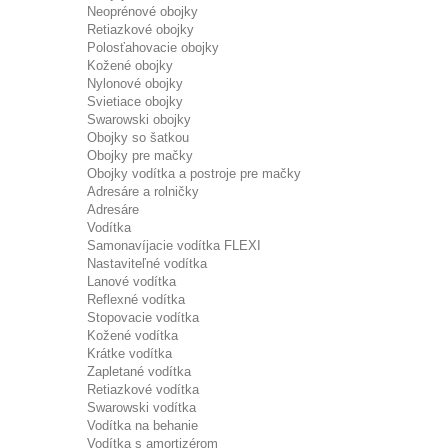
Neoprénové obojky
Retiazkové obojky
Polosťahovacie obojky
Kožené obojky
Nylonové obojky
Svietiace obojky
Swarowski obojky
Obojky so šatkou
Obojky pre mačky
Obojky vodítka a postroje pre mačky
Adresáre a rolničky
Adresáre
Vodítka
Samonavíjacie vodítka FLEXI
Nastaviteľné vodítka
Lanové vodítka
Reflexné vodítka
Stopovacie vodítka
Kožené vodítka
Krátke vodítka
Zapletané vodítka
Retiazkové vodítka
Swarowski vodítka
Vodítka na behanie
Vodítka s amortizérom