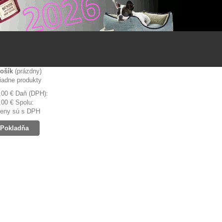
ošík
(prázdny)
iadne produkty
,00 €
Daň (DPH):
,00 €
Spolu:
eny sú s DPH
Pokladňa