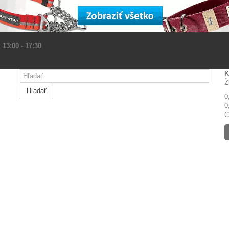
 13:00 - 17:30
K
Ž
Hľadať
0
0
C