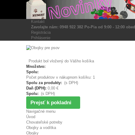
Kontakt
Zavolajte nám: 0948 922 382 Po-Pia od 9:00 - 12:00 obed
Registrácia
Prihlásenie
Produkt bol vložený do Vášho košíka
Množstvo:
Spolu:
Počet produktov v nákupnom košíku: 1
Spolu za produkty:
(s DPH)
Daň (DPH):
0,00 €
Spolu:
(s DPH)
Prejsť k pokladni
Navigačné menu
Úvod
Chovateľské potreby
Obojky a vodítka
Obojky