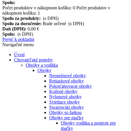
Spolu:
Počet produktov v nákupnom košíku:
0
Počet produktov v
nákupnom košíku: 1
Spolu za produkty:
(s DPH)
Spolu za doručenie:
Bude určené (s DPH)
Daň (DPH):
0,00 €
Spolu:
(s DPH)
Prejsť k pokladni
Navigačné menu
Úvod
Chovateľské potreby
Obojky a vodítka
Obojky
Neoprénové obojky
Retiazkové obojky
Polosťahovacie obojky
Kožené obojky
Nylonové obojky
Svietiace obojky
Swarowski obojky
Obojky so šatkou
Obojky pre mačky
Obojky vodítka a postroje pre
mačky