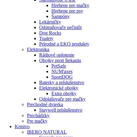
Hrebene pre mačky
Hrebene pre psy
Šampóny
Lekárničky
Odstraňovače nečistôt
Dog Rocks
Toalety
Prírodné a EKO produkty
Elektronika
Rádiové oplotenie
Obojky proti štekaniu
PetSafe
NUM'axes
SportDOG
Baterky a príslušenstvo
Elektronické obojky
Extra obojky
Odplašovače pre mačky
Prechodné dvierka
Staywell príslušenstvo
Prechádzky
Pre mačky
Krmivo
IBERO NATURAL