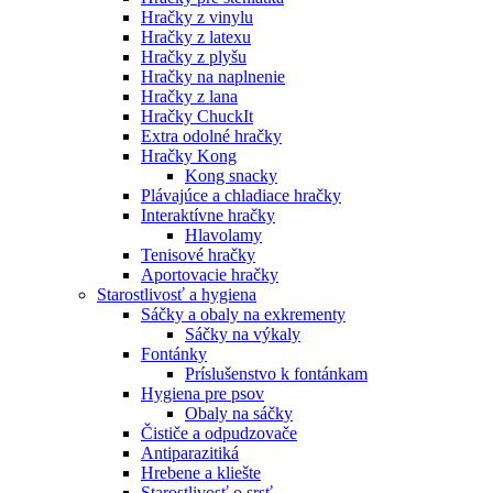
Hračky z vinylu
Hračky z latexu
Hračky z plyšu
Hračky na naplnenie
Hračky z lana
Hračky ChuckIt
Extra odolné hračky
Hračky Kong
Kong snacky
Plávajúce a chladiace hračky
Interaktívne hračky
Hlavolamy
Tenisové hračky
Aportovacie hračky
Starostlivosť a hygiena
Sáčky a obaly na exkrementy
Sáčky na výkaly
Fontánky
Príslušenstvo k fontánkam
Hygiena pre psov
Obaly na sáčky
Čističe a odpudzovače
Antiparazitiká
Hrebene a kliešte
Starostlivosť o srsť