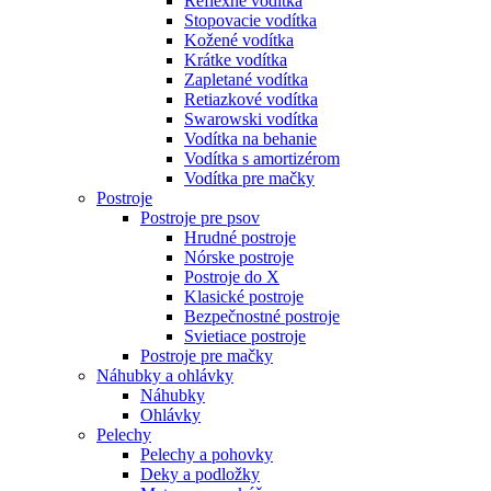
Reflexné vodítka
Stopovacie vodítka
Kožené vodítka
Krátke vodítka
Zapletané vodítka
Retiazkové vodítka
Swarowski vodítka
Vodítka na behanie
Vodítka s amortizérom
Vodítka pre mačky
Postroje
Postroje pre psov
Hrudné postroje
Nórske postroje
Postroje do X
Klasické postroje
Bezpečnostné postroje
Svietiace postroje
Postroje pre mačky
Náhubky a ohlávky
Náhubky
Ohlávky
Pelechy
Pelechy a pohovky
Deky a podložky