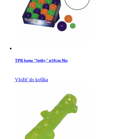
TPR lopta "Spiky" ø10cm 9ks
Vložiť do košíka