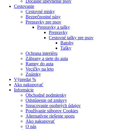
Dočasné upevnenie psov
Cestovanie
Cestovné misky
Bezpečnostné pásy
Prepravky pre psov
Prepravky a tašky
Prepravky
Cestovné tašky pre psov
Batohy
Tašky
Ochrana interiéru
Zábrany a siete do auta
Rampy do auta
Vecičky na leto
Známky
Výpredaj %
Ako nakupovať
Informácie
Obchodné podmienky
Odstúpenie od zmluvy
Spracovanie osobných údajov
Používanie súborov Cookies
Alternatívne riešenie sporu
Ako nakupovať
O nás