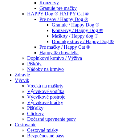
Konzervy
Granule pre mačky
HAPPY Dog ® HAPPY Cat ®
Pre psov / Happy Dog ®
Granule / Happy Dog ®
Konzervy / Happy Dog ®
Maškrty / Happy dog ®
Doplnky stravy / Happy Dog ®
Pre mačky / Happy Cat ®
Happy ® chovatelia
Doplnkové krmivo / Výživa
Piškóty
Nádoby na krmivo
Zdravie
Výcvik
Vrecká na maškrty
Výcvikové vodítka
Výcvikové postroje
Výcvikové hračky
Píšťalky
Clickery
Dočasné upevnenie psov
Cestovanie
Cestovné misky
Bezpečnostné pásy