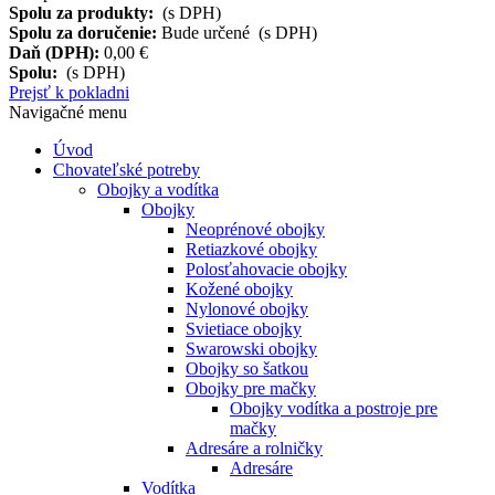
Spolu za produkty:
(s DPH)
Spolu za doručenie:
Bude určené (s DPH)
Daň (DPH):
0,00 €
Spolu:
(s DPH)
Prejsť k pokladni
Navigačné menu
Úvod
Chovateľské potreby
Obojky a vodítka
Obojky
Neoprénové obojky
Retiazkové obojky
Polosťahovacie obojky
Kožené obojky
Nylonové obojky
Svietiace obojky
Swarowski obojky
Obojky so šatkou
Obojky pre mačky
Obojky vodítka a postroje pre
mačky
Adresáre a rolničky
Adresáre
Vodítka