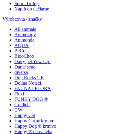
Šport-Trofeje
Náplň do tlačiarne
Výrobcovia / značky
All animals
Animology
Animonda
AQUA
BeCo
BlooChoo
Dairy pet Yow Up!
Dáme seno
diversa
Dog Rocks UK
Dolina Noteci
FAUNA I FLORA
Flexi
FUNKY DOG ®
Gottlieb
GW
Happy Cat
Happy Cat ® krmivo
Happy Dog ® krmivo
Happy ® chovatelia