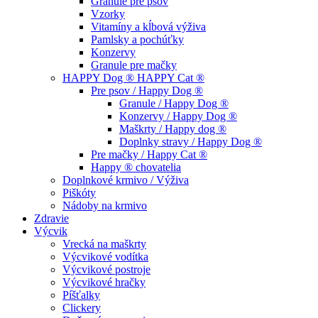
Granule pre psov
Vzorky
Vitamíny a kĺbová výživa
Pamlsky a pochúťky
Konzervy
Granule pre mačky
HAPPY Dog ® HAPPY Cat ®
Pre psov / Happy Dog ®
Granule / Happy Dog ®
Konzervy / Happy Dog ®
Maškrty / Happy dog ®
Doplnky stravy / Happy Dog ®
Pre mačky / Happy Cat ®
Happy ® chovatelia
Doplnkové krmivo / Výživa
Piškóty
Nádoby na krmivo
Zdravie
Výcvik
Vrecká na maškrty
Výcvikové vodítka
Výcvikové postroje
Výcvikové hračky
Píšťalky
Clickery