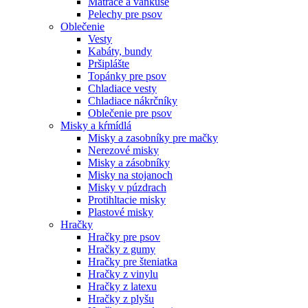
Matrace a vankúše
Pelechy pre psov
Oblečenie
Vesty
Kabáty, bundy
Pršiplášte
Topánky pre psov
Chladiace vesty
Chladiace nákrčníky
Oblečenie pre psov
Misky a kŕmídlá
Misky a zasobníky pre mačky
Nerezové misky
Misky a zásobníky
Misky na stojanoch
Misky v púzdrach
Protihltacie misky
Plastové misky
Hračky
Hračky pre psov
Hračky z gumy
Hračky pre šteniatka
Hračky z vinylu
Hračky z latexu
Hračky z plyšu