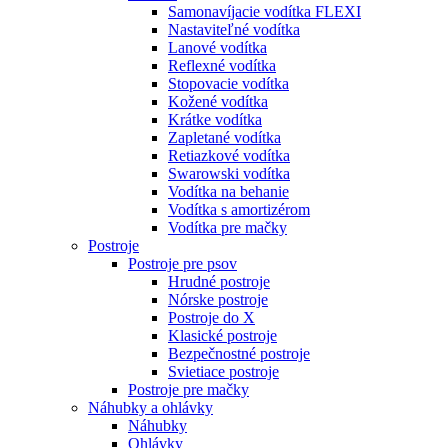
Samonavíjacie vodítka FLEXI
Nastaviteľné vodítka
Lanové vodítka
Reflexné vodítka
Stopovacie vodítka
Kožené vodítka
Krátke vodítka
Zapletané vodítka
Retiazkové vodítka
Swarowski vodítka
Vodítka na behanie
Vodítka s amortizérom
Vodítka pre mačky
Postroje
Postroje pre psov
Hrudné postroje
Nórske postroje
Postroje do X
Klasické postroje
Bezpečnostné postroje
Svietiace postroje
Postroje pre mačky
Náhubky a ohlávky
Náhubky
Ohlávky