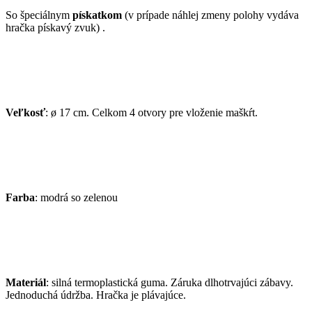
So špeciálnym
pískatkom
(v prípade náhlej zmeny polohy vydáva
hračka pískavý zvuk) .
Veľkosť
: ø 17 cm. Celkom 4 otvory pre vloženie maškŕt.
Farba
: modrá so zelenou
Materiál
: silná termoplastická guma. Záruka dlhotrvajúci zábavy.
Jednoduchá údržba. Hračka je plávajúce.