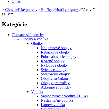
O nás
>
Chovateľské potreby
>
Hračky
>
Hračky z gumy
>
"Active"
Ø13cm
Kategórie
Chovateľské potreby
Obojky a vodítka
Obojky
Neoprénové obojky
Retiazkové obojky
Polosťahovacie obojky
Kožené obojky
Nylonové obojky
Svietiace obojky
Swarowski obojky
Obojky so šatkou
Obojky pre mačky
Adresáre a rolničky
Vodítka
Samonavíjacie vodítka FLEXI
Nastaviteľné vodítka
Lanové vodítka