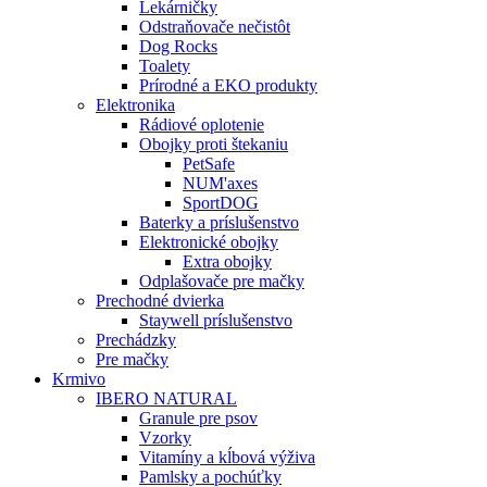
Lekárničky
Odstraňovače nečistôt
Dog Rocks
Toalety
Prírodné a EKO produkty
Elektronika
Rádiové oplotenie
Obojky proti štekaniu
PetSafe
NUM'axes
SportDOG
Baterky a príslušenstvo
Elektronické obojky
Extra obojky
Odplašovače pre mačky
Prechodné dvierka
Staywell príslušenstvo
Prechádzky
Pre mačky
Krmivo
IBERO NATURAL
Granule pre psov
Vzorky
Vitamíny a kĺbová výživa
Pamlsky a pochúťky