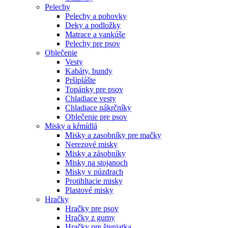
Pelechy
Pelechy a pohovky
Deky a podložky
Matrace a vankúše
Pelechy pre psov
Oblečenie
Vesty
Kabáty, bundy
Pršiplášte
Topánky pre psov
Chladiace vesty
Chladiace nákrčníky
Oblečenie pre psov
Misky a kŕmídlá
Misky a zasobníky pre mačky
Nerezové misky
Misky a zásobníky
Misky na stojanoch
Misky v púzdrach
Protihltacie misky
Plastové misky
Hračky
Hračky pre psov
Hračky z gumy
Hračky pre šteniatka