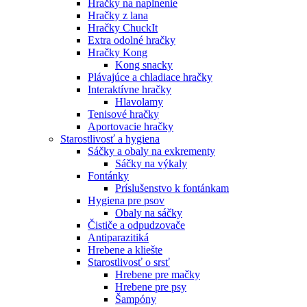
Hračky na naplnenie
Hračky z lana
Hračky ChuckIt
Extra odolné hračky
Hračky Kong
Kong snacky
Plávajúce a chladiace hračky
Interaktívne hračky
Hlavolamy
Tenisové hračky
Aportovacie hračky
Starostlivosť a hygiena
Sáčky a obaly na exkrementy
Sáčky na výkaly
Fontánky
Príslušenstvo k fontánkam
Hygiena pre psov
Obaly na sáčky
Čističe a odpudzovače
Antiparazitiká
Hrebene a kliešte
Starostlivosť o srsť
Hrebene pre mačky
Hrebene pre psy
Šampóny